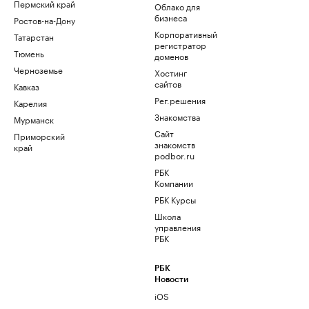
Пермский край
Облако для
бизнеса
Ростов-на-Дону
Корпоративный
Татарстан
регистратор
Тюмень
доменов
Черноземье
Хостинг
сайтов
Кавказ
Рег.решения
Карелия
Знакомства
Мурманск
Сайт
Приморский
знакомств
край
podbor.ru
РБК
Компании
РБК Курсы
Школа
управления
РБК
РБК
Новости
iOS