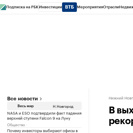
Подписка на РБК
Инвестиции
Мероприятия
Отрасли
Недви
РБК Курсы
РБК Life
Тренды
Визионеры
Национальные проекты
Горо
Газета
Спецпроекты СПб
Конференции СПб
Спецпроекты
Проверк
Нижний Нов
Все новости
Н.Новгород
Весь мир
В вы
NASA и ESO подтвердили факт падения
верхней ступени Falcon 9 на Луну
реко
Общество
Почему инвесторы выбирают офисы в