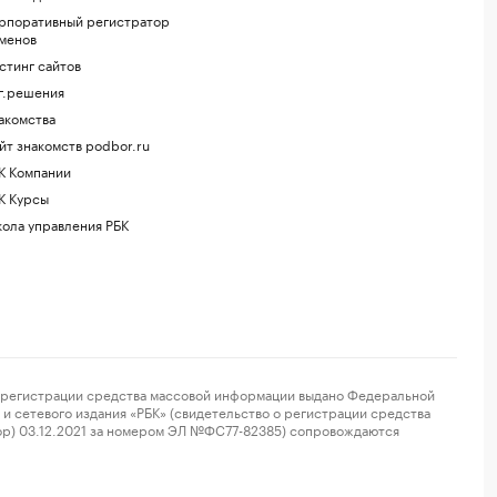
рпоративный регистратор
менов
стинг сайтов
г.решения
акомства
йт знакомств podbor.ru
К Компании
К Курсы
ола управления РБК
регистрации средства массовой информации выдано Федеральной
и сетевого издания «РБК» (свидетельство о регистрации средства
ор) 03.12.2021 за номером ЭЛ №ФС77-82385) сопровождаются