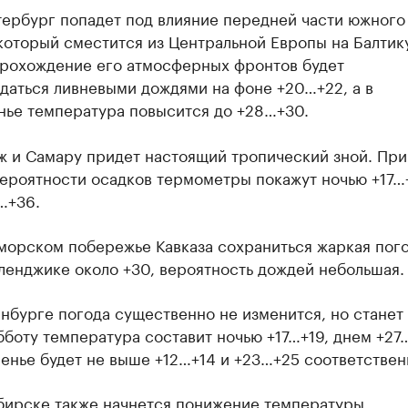
тербург попадет под влияние передней части южного
который сместится из Центральной Европы на Балтику
прохождение его атмосферных фронтов будет
даться ливневыми дождями на фоне +20…+22, а в
нье температура повысится до +28…+30.
ж и Самару придет настоящий тропический зной. При
ероятности осадков термометры покажут ночью +17…
…+36.
морском побережье Кавказа сохраниться жаркая пого
ленджике около +30, вероятность дождей небольшая.
нбурге погода существенно не изменится, но станет
бботу температура составит ночью +17…+19, днем +27…
енье будет не выше +12…+14 и +23…+25 соответствен
бирске также начнется понижение температуры.