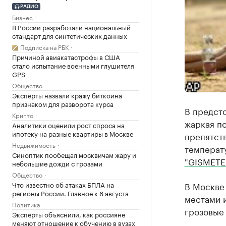
РАДИО
Бизнес
В России разработали национальный
стандарт для синтетических данных
Подписка на РБК
Причиной авиакатастрофы в США
стало испытание военными глушителя
GPS
Общество
Эксперты назвали кражу биткоина
признаком для разворота курса
В предст
Крипто
жаркая по
Аналитики оценили рост спроса на
ипотеку на разные квартиры в Москве
препятст
Недвижимость
температ
Синоптик пообещал москвичам жару и
"GISMETE
небольшие дожди с грозами
Общество
Что известно об атаках БПЛА на
В Москве 
регионы России. Главное к 6 августа
местами 
Политика
грозовые
Эксперты объяснили, как россияне
меняют отношение к обучению в вузах