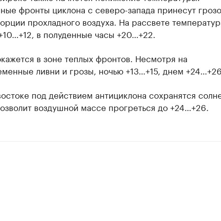
ные фронты циклона с северо-запада принесут гроз
орции прохладного воздуха. На рассвете температур
+10…+12, в полуденные часы +20…+22.
кажется в зоне теплых фронтов. Несмотря на
менные ливни и грозы, ночью +13…+15, днем +24…+26
востоке под действием антициклона сохранятся солн
позволит воздушной массе прогреться до +24…+26.