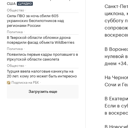
США
Санкт-Пе
РАДИО
Общество
циклона, 
Силы ПВО за ночь сбили 605
субботу 
украинских беспилотников над
регионами России
сопровож
Политика
воскресе
В Тверской области обломки дрона
повредили фасад объекта Wildberries
В Вороне
Политика
Появились первые кадры пропавшего в
нулевой в
Иркутской области самолета
днем +34
Общество
Турция ввела налоговые каникулы на
20 лет: кому это может быть интересно
На Черно
Подписка на РБК
Сочи и Ге
Загрузить еще
В Екатери
Если в су
в воскрес
В Новоси