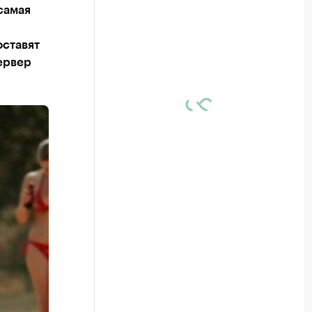
самая
ставят
ервер