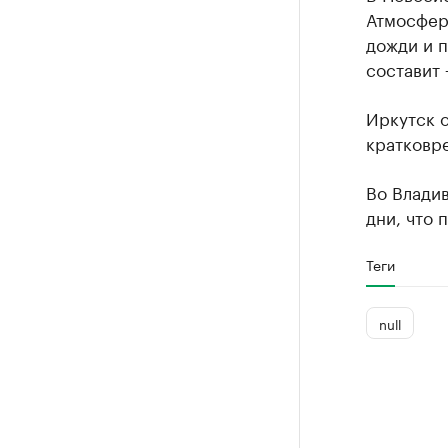
Атмосфер
дожди и п
составит 
Иркутск о
кратковре
Во Влади
дни, что 
Теги
null