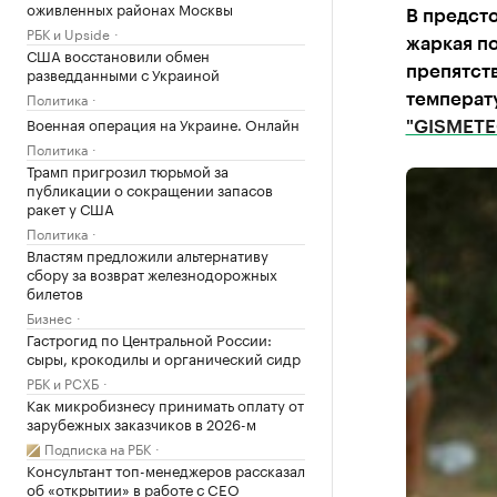
оживленных районах Москвы
В предст
РБК и Upside
жаркая по
США восстановили обмен
разведданными с Украиной
препятст
Политика
температ
Военная операция на Украине. Онлайн
"GISMETE
Политика
Трамп пригрозил тюрьмой за
публикации о сокращении запасов
ракет у США
Политика
Властям предложили альтернативу
сбору за возврат железнодорожных
билетов
Бизнес
Гастрогид по Центральной России:
сыры, крокодилы и органический сидр
РБК и РСХБ
Как микробизнесу принимать оплату от
зарубежных заказчиков в 2026-м
Подписка на РБК
Консультант топ-менеджеров рассказал
об «открытии» в работе с CEO