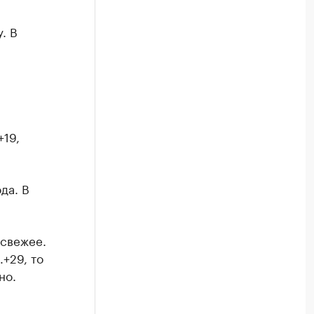
. В
+19,
да. В
 свежее.
+29, то
но.