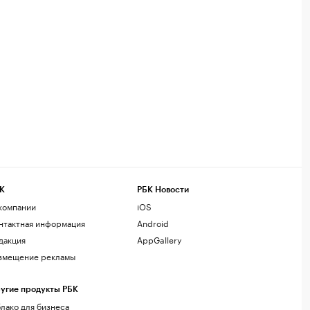
К
РБК Новости
компании
iOS
нтактная информация
Android
дакция
AppGallery
змещение рекламы
угие продукты РБК
лако для бизнеса