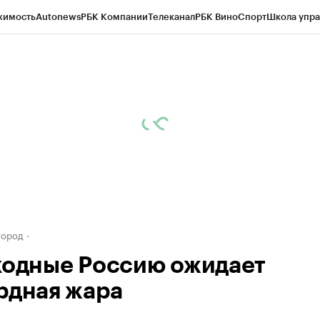
жимость
Autonews
РБК Компании
Телеканал
РБК Вино
Спорт
Школа упра
д
Стиль
Крипто
РБК Бизнес-среда
Дискуссионный клуб
Исследования
К
а контрагентов
Политика
Экономика
Бизнес
Технологии и медиа
Фина
город
ходные Россию ожидает
рдная жара