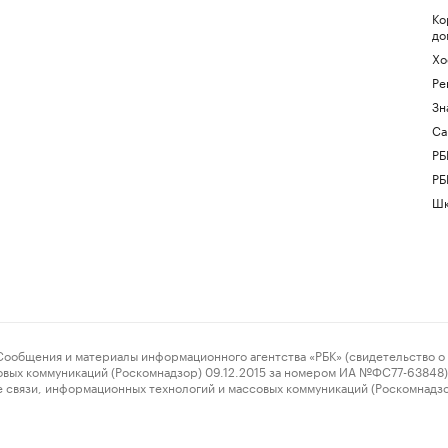
Ко
до
Хо
Ре
Зн
Са
РБ
РБ
Шк
ения и материалы информационного агентства «РБК» (свидетельство о 
овых коммуникаций (Роскомнадзор) 09.12.2015 за номером ИА №ФС77-63848) 
 связи, информационных технологий и массовых коммуникаций (Роскомнадз