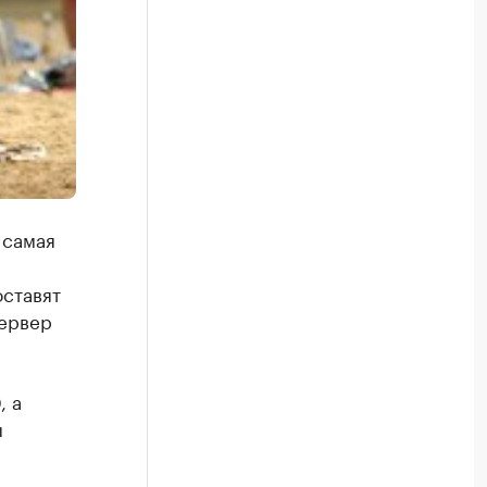
 самая
ставят
сервер
, а
ы