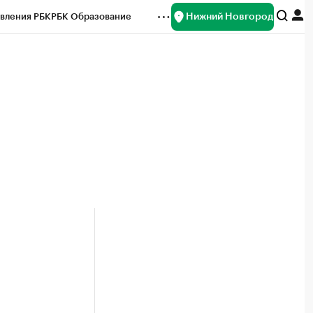
Нижний Новгород
вления РБК
РБК Образование
редитные рейтинги
Франшизы
нсы
Рынок наличной валюты