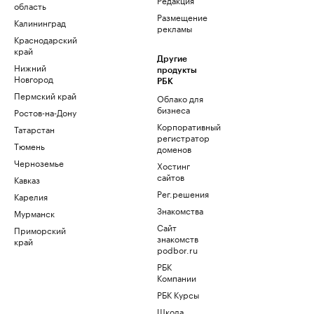
область
Размещение
Калининград
рекламы
Краснодарский
край
Другие
Нижний
продукты
Новгород
РБК
Пермский край
Облако для
бизнеса
Ростов-на-Дону
Корпоративный
Татарстан
регистратор
Тюмень
доменов
Черноземье
Хостинг
сайтов
Кавказ
Рег.решения
Карелия
Знакомства
Мурманск
Сайт
Приморский
знакомств
край
podbor.ru
РБК
Компании
РБК Курсы
Школа