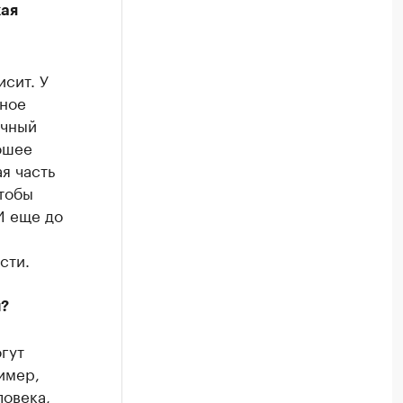
кая
исит. У
вное
ичный
ошее
я часть
Чтобы
И еще до
сти.
и?
гут
имер,
овека,