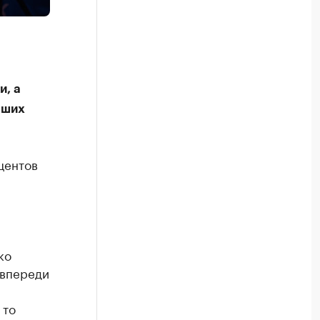
и, а
аших
центов
ко
 впереди
 то