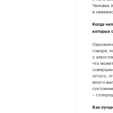
Человек л
и неважно
Когда чел
которых 
Однознач
говоря, п
с алкогол
что может
совершенн
оттого, ч
много вып
состояни
– стопро
Как лучше