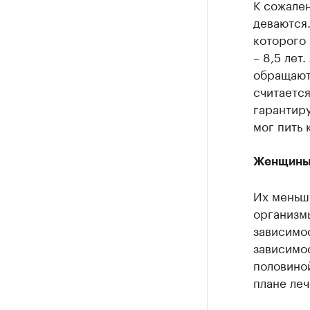
К сожале
деваются
которого 
– 8,5 лет
обращают
считается
гарантиру
мог пить 
Женщины 
Их меньше
организмы
зависимос
зависимос
половиной
плане леч