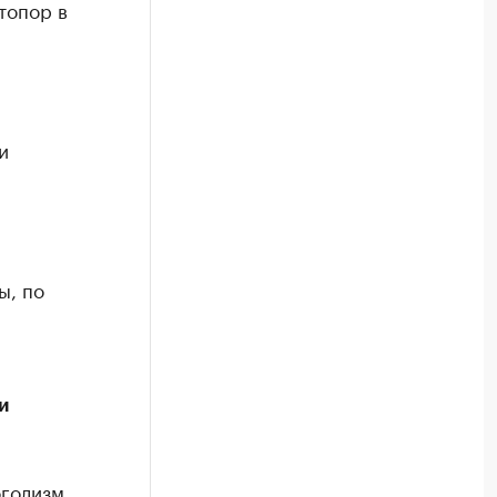
топор в
и
ы, по
и
голизм.