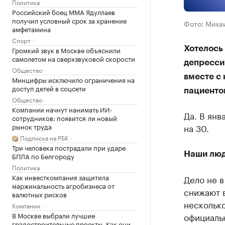
Политика
Российский боец ММА Ядуллаев
получил условный срок за хранение
Фото: Миха
амфетамина
Спорт
Хотелось
Громкий звук в Москве объяснили
самолетом на сверхзвуковой скорости
депрессии
Общество
вместе с 
Минцифры исключило ограничения на
доступ детей в соцсети
пациенто
Общество
Компании начнут нанимать ИИ-
Да. В янв
сотрудников: появится ли новый
рынок труда
на 30.
Подписка на РБК
Три человека пострадали при ударе
Наши люд
БПЛА по Белгороду
Политика
Как инвесткомпания защитила
Дело не в
маржинальность агробизнеса от
снижают 
валютных рисков
несколько
Компании
В Москве выбрали лучшие
официальн
градостроительные проекты. Как они