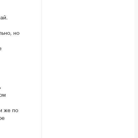
ай.
льно, но
и
е
ь
том
и же по
ое