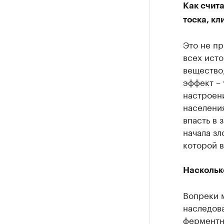
Как счита
тоска, кл
Это не пр
всех исто
вещество
эффект – 
настроени
населения
впасть в 
начала зл
которой в
Наскольк
Вопреки м
наследов
ферментн