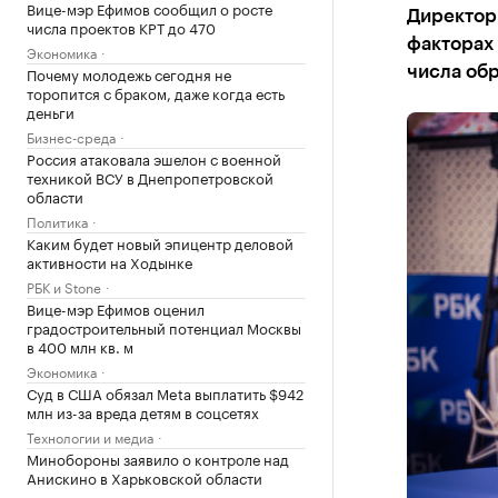
Вице-мэр Ефимов сообщил о росте
Директор 
числа проектов КРТ до 470
факторах 
Экономика
Почему молодежь сегодня не
числа об
торопится с браком, даже когда есть
деньги
Бизнес-среда
Россия атаковала эшелон с военной
техникой ВСУ в Днепропетровской
области
Политика
Каким будет новый эпицентр деловой
активности на Ходынке
РБК и Stone
Вице-мэр Ефимов оценил
градостроительный потенциал Москвы
в 400 млн кв. м
Экономика
Суд в США обязал Meta выплатить $942
млн из-за вреда детям в соцсетях
Технологии и медиа
Минобороны заявило о контроле над
Анискино в Харьковской области