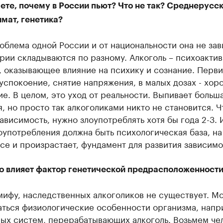
ете, почему в России пьют? Что не так? Среднерусс
имат, генетика?
облема одной России и от национальности она не зав
рии складываются по разному. Алкоголь – психоакти
, оказывающее влияние на психику и сознание. Перв
успокоение, снятие напряжения, в малых дозах - хор
е. В целом, это уход от реальности. Выпивает больша
, но просто так алкоголиками никто не становится. 
зависимость, нужно злоупотреблять хотя бы года 2-3. 
оупотребления должна быть психологическая база, на
се и произрастает, фундамент для развития зависимо
о влияет фактор генетической предрасположенност
ифу, наследственных алкоголиков не существует. Мо
аться физиологические особенности организма, напр
ых систем, перерабатывающих алкоголь. Возьмем чел