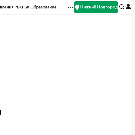
Нижний Новгород
вления РБК
РБК Образование
редитные рейтинги
Франшизы
нсы
Рынок наличной валюты
й