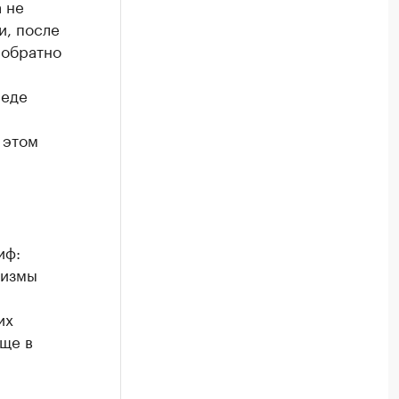
 не
и, после
 обратно
реде
 этом
иф:
низмы
их
още в