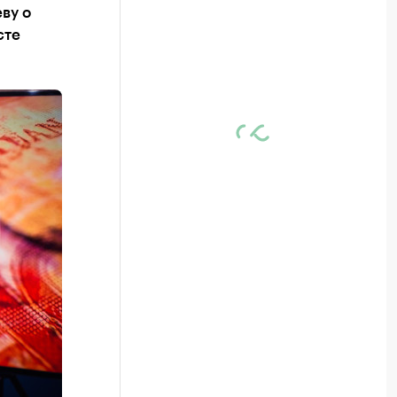
ву о
сте