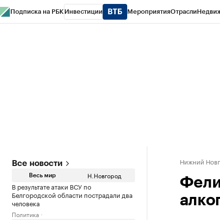
Подписка на РБК
Инвестиции
Мероприятия
Отрасли
Недви
РБК Курсы
РБК Life
Тренды
Визионеры
Национальные проекты
Горо
Газета
Спецпроекты СПб
Конференции СПб
Спецпроекты
Проверк
Нижний Нов
Все новости
Н.Новгород
Весь мир
Фели
В результате атаки ВСУ по
Белгородской области пострадали два
алко
человека
Политика