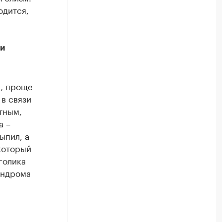
одится,
ри
и, проще
 в связи
тным,
а –
ыпил, а
 который
голика
индрома