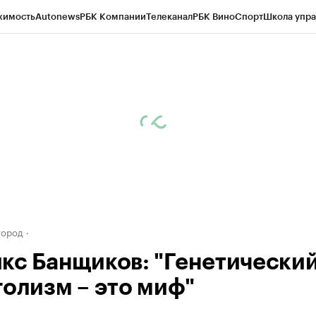
жимость
Autonews
РБК Компании
Телеканал
РБК Вино
Спорт
Школа упра
д
Стиль
Крипто
РБК Бизнес-среда
Дискуссионный клуб
Исследования
К
а контрагентов
Политика
Экономика
Бизнес
Технологии и медиа
Фина
город
кс Банщиков: "Генетически
голизм – это миф"