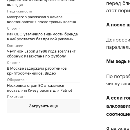
перед бли
выглядят
этот пери
Недвижимость
Макгрегор рассказал о начале
восстановления после травмы колена
А после ш
Спорт
Как GEO увеличило видимости бренда
Депрессия
в нейроответах без прямой рекламы
Компании
параллел
Чемпион Европы 1988 года возглавит
сборную Казахстана по футболу
Мы ведь н
Спорт
В Москве задержали работников
криптообменников. Видео
По потреб
Общество
числу зав
Несколько стран ЕС отказались
поставлять Киеву ракеты для Patriot
Политика
А если г
алкозавис
Загрузить еще
соотноше
Я не очен