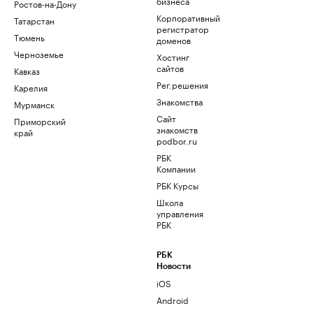
бизнеса
Ростов-на-Дону
Корпоративный
Татарстан
регистратор
Тюмень
доменов
Черноземье
Хостинг
сайтов
Кавказ
Рег.решения
Карелия
Знакомства
Мурманск
Сайт
Приморский
знакомств
край
podbor.ru
РБК
Компании
РБК Курсы
Школа
управления
РБК
РБК
Новости
iOS
Android