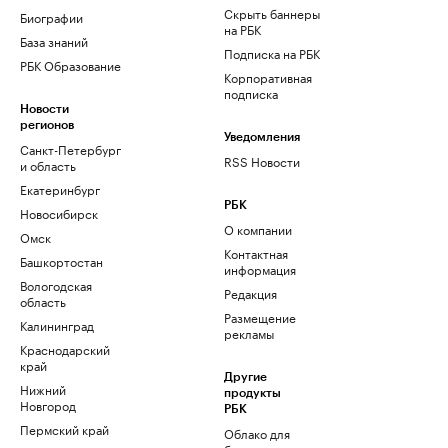
Скрыть баннеры
Биографии
на РБК
База знаний
Подписка на РБК
РБК Образование
Корпоративная
подписка
Новости
регионов
Уведомления
Санкт-Петербург
RSS Новости
и область
Екатеринбург
РБК
Новосибирск
О компании
Омск
Контактная
Башкортостан
информация
Вологодская
Редакция
область
Размещение
Калининград
рекламы
Краснодарский
край
Другие
Нижний
продукты
Новгород
РБК
Пермский край
Облако для