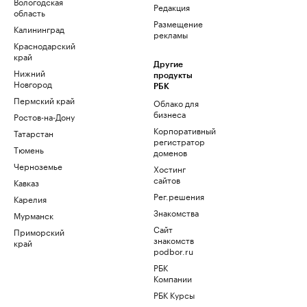
Вологодская
Редакция
область
Размещение
Калининград
рекламы
Краснодарский
край
Другие
Нижний
продукты
Новгород
РБК
Пермский край
Облако для
бизнеса
Ростов-на-Дону
Корпоративный
Татарстан
регистратор
Тюмень
доменов
Черноземье
Хостинг
сайтов
Кавказ
Рег.решения
Карелия
Знакомства
Мурманск
Сайт
Приморский
знакомств
край
podbor.ru
РБК
Компании
РБК Курсы