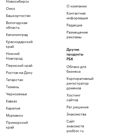
Новосибирск
О компании
Омск
Контактная
Башкортостан
информация
Вологодская
Редакция
область
Размещение
Калининград
рекламы
Краснодарский
край
Другие
Нижний
продукты
Новгород
РБК
Пермский край
Облако для
бизнеса
Ростов-на-Дону
Корпоративный
Татарстан
регистратор
Тюмень
доменов
Черноземье
Хостинг
сайтов
Кавказ
Рег.решения
Карелия
Знакомства
Мурманск
Сайт
Приморский
знакомств
край
podbor.ru