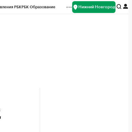
Нижний Новгород
вления РБК
РБК Образование
редитные рейтинги
Франшизы
нсы
Рынок наличной валюты
с
"