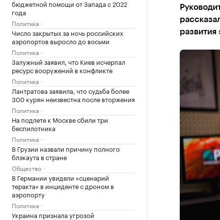
бюджетной помощи от Запада с 2022
Руководит
года
рассказал
Политика
Число закрытых за ночь российских
развития
аэропортов выросло до восьми
Политика
Залужный заявил, что Киев исчерпал
ресурс вооружений в конфликте
Политика
Лантратова заявила, что судьба более
300 курян неизвестна после вторжения
Политика
На подлете к Москве сбили три
беспилотника
Политика
В Грузии назвали причину полного
блэкаута в стране
Общество
В Германии увидели «сценарий
теракта» в инциденте с дроном в
аэропорту
Политика
Украина признала угрозой