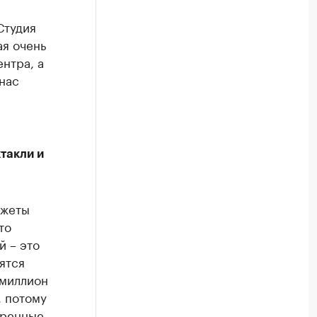
Студия
ая очень
нтра, а
нас
такли и
джеты
то
й – это
ятся
 миллион
, потому
еренные,