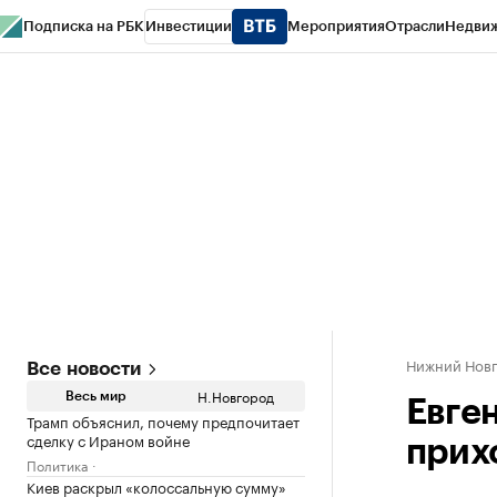
Подписка на РБК
Инвестиции
Мероприятия
Отрасли
Недви
РБК Курсы
РБК Life
Тренды
Визионеры
Национальные проекты
Горо
Газета
Спецпроекты СПб
Конференции СПб
Спецпроекты
Проверк
Нижний Нов
Все новости
Н.Новгород
Весь мир
Евге
Трамп объяснил, почему предпочитает
сделку с Ираном войне
прих
Политика
Киев раскрыл «колоссальную сумму»