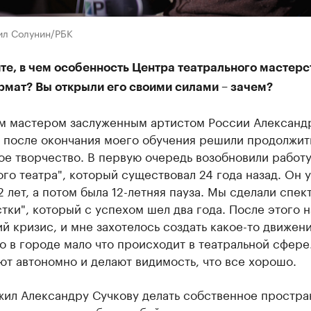
ил Солунин/РБК
е, в чем особенность Центра театрального мастерст
рмат? Вы открыли его своими силами – зачем?
м мастером заслуженным артистом России Александ
 после окончания моего обучения решили продолжит
е творчество. В первую очередь возобновили работ
го театра", который существовал 24 года назад. Он
2 лет, а потом была 12-летняя пауза. Мы сделали спек
ки", который с успехом шел два года. После этого 
й кризис, и мне захотелось создать какое-то движени
о в городе мало что происходит в театральной сфере
т автономно и делают видимость, что все хорошо.
жил Александру Сучкову делать собственное простра
спринял сначала без особой радости, потому что он р