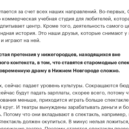
пается за счет всех наших направлений. Во-первых, 
 коммерческая учебная студия для любителей, котор
дпитывает центр. Кроме того, деятельность самого це
ндная история. Это наши друзья, которые снимают у 
и играют на ней.
стая претензия у нижегородцев, находящихся вне
ого контекста, в том, что ставятся старомодные спек
современную драму в Нижнем Новгороде сложно.
х, сейчас падает уровень культуры. Сокращаются бю
сейчас будут падать зарплаты, скорее всего, потому ч
вания меньше, приходится играть больше спектакле
 круг. И театры вынуждены зарабатывать деньги и бо
. Потому что они вкладывают в спектакль, например,
Спектакль должен окупиться. В минус нельзя ложиться
одержание театра. Поэтому ставятся спектакли пров