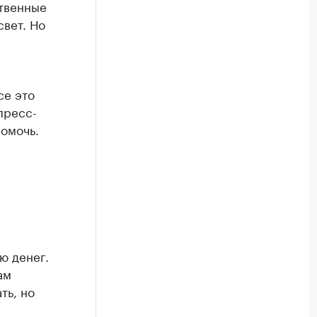
ственные
свет. Но
се это
пресс-
омочь.
ю денег.
ам
ть, но