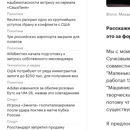
нацбезопасности актрису из сериала
«СашаТаня»
Фото: Миха
Политика
Reuters раскрыл одну из крупнейших
уступок Ирану в конфликте с США
Расскажит
Политика
Три российских аэропорта закрыли для
это за фо
полетов
Политика
Мы с мои
Wildberries начала подготовку к
Сучковым
запуску собственного мессенджера
совместно
Технологии и медиа
США потребуют от ряда иммигрантов
"Маленько
залоги до $250 тыс. для получения виз
работал 1
Политика
"Машинист
Adidas извинился за обилие розовых
бутс на ЧМ-26, назвав это совпадением
творчески
Спорт
потому чт
Игрока «Зенита» госпитализировали
существую
после удара локтем в матче Кубка
России
Спорт
Я предло
Росстандарт запретил продажу
что он во