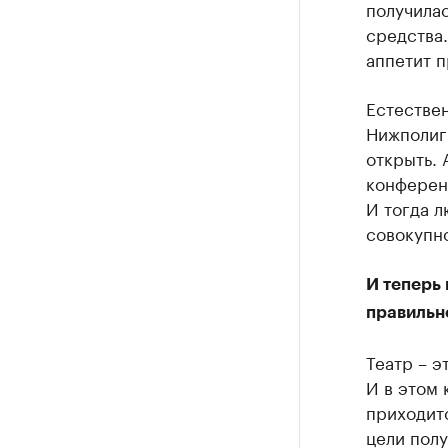
получила
средства.
аппетит п
Естествен
Нижполиг
открыть. 
конференц
И тогда л
совокупн
И теперь 
правильно
Театр – э
И в этом 
приходитс
цели полу