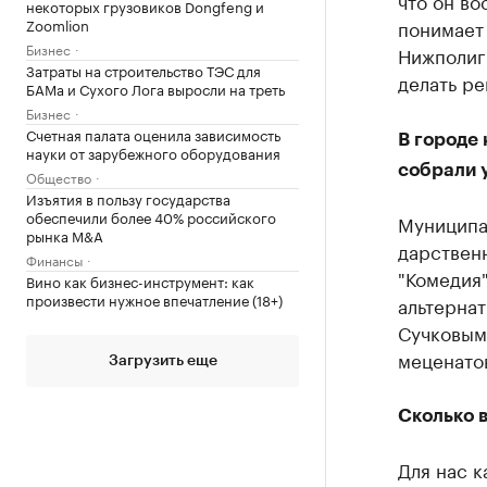
некоторых грузовиков Dongfeng и
понимает
Zoomlion
Бизнес
Нижполигр
Затраты на строительство ТЭС для
делать ре
БАМа и Сухого Лога выросли на треть
Бизнес
Счетная палата оценила зависимость
В городе 
науки от зарубежного оборудования
собрали 
Общество
Изъятия в пользу государства
обеспечили более 40% российского
Муниципал
рынка M&A
дарст­вен­
Финансы
"Комедия
Вино как бизнес-инструмент: как
произвести нужное впечатление (18+)
альтернат
Сучковым 
меценато
Загрузить еще
Сколько 
Для нас к