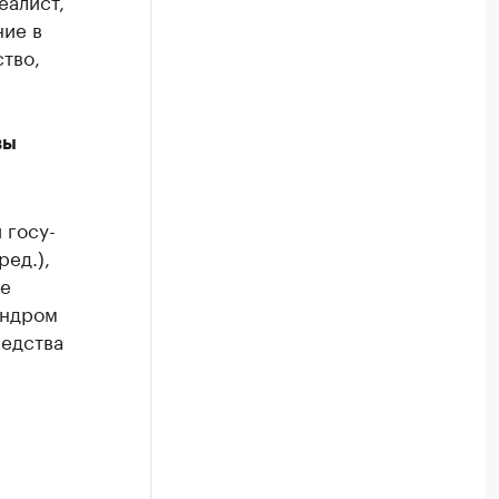
ние в
тво,
вы
го­су­
ред.),
не
андром
редства