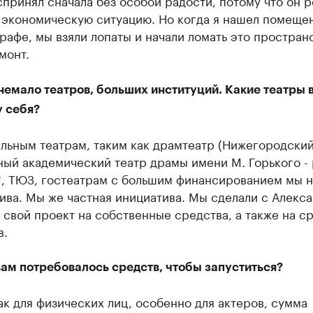
 экономическую ситуацию. Но когда я нашел помеще
афе, мы взяли лопаты и начали ломать это пространс
монт.
немало театров, больших институций. Какие театры 
у себя?
ьным театрам, таким как драмтеатр (Ни­же­го­родс­кий 
ный ака­де­ми­чес­кий театр драмы имени М. Горького - 
", ТЮЗ, гостеатрам с большим финансированием мы 
ива. Мы же частная инициатива. Мы сделали с Алекс
свой проект на собственные средства, а также на с
в.
вам потребовалось средств, чтобы запуститься?
ак для физических лиц, особенно для актеров, сумма