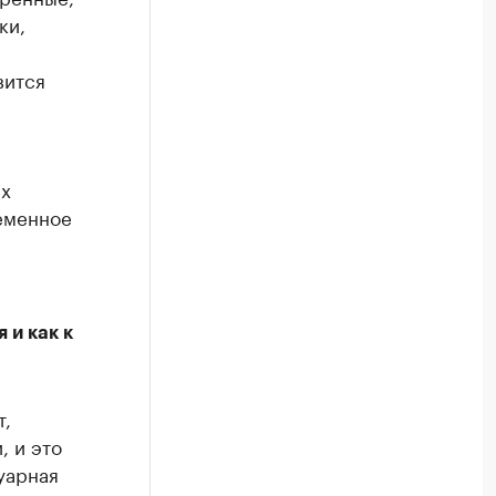
ки,
вится
их
еменное
 и как к
т,
, и это
уарная