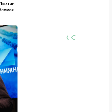
 Пыхтин
блемах