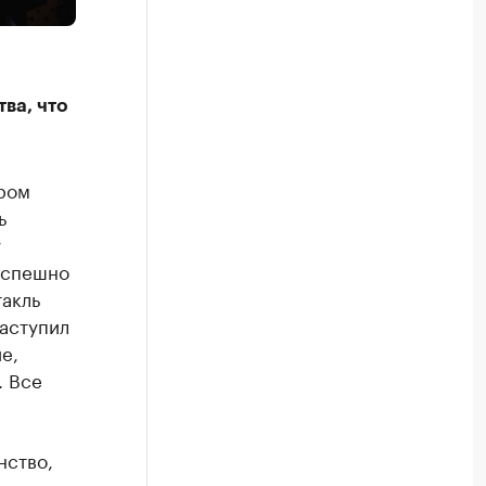
ва, что
ром
ь
у
 успешно
такль
наступил
е,
. Все
нство,
еалист,