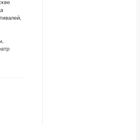
скве
ца
тивалей,
ы,
еатр