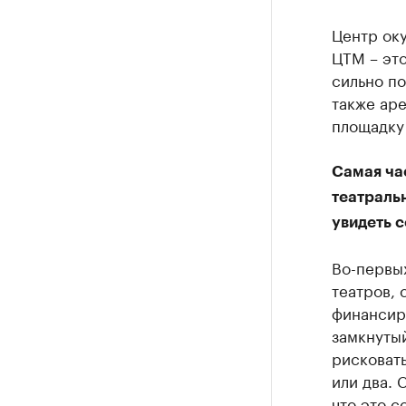
Центр оку
ЦТМ – это
сильно по
также аре
площадку 
Самая ча
театральн
увидеть 
Во-первы
театров, 
финансиро
замкнутый
рисковать
или два. 
что это с