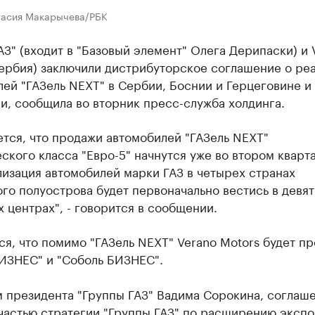
тасия Макарычева/РБК
АЗ" (входит в "Базовый элемент" Олега Дерипаски) и 
Сербия) заключили дистрибуторское соглашение о ре
ей "ГАЗель NEXT" в Сербии, Боснии и Герцеговине и
и, сообщила во вторник пресс-служба холдинга.
тся, что продажи автомобилей "ГАЗель NEXT"
ского класса "Евро-5" начнутся уже во втором кварт
лизация автомобилей марки ГАЗ в четырех странах
го полуострова будет первоначально вестись в девят
 центрах", - говорится в сообщении.
я, что помимо "ГАЗель NEXT" Verano Motors будет пр
БИЗНЕС" и "Соболь БИЗНЕС".
м президента "Группы ГАЗ" Вадима Сорокина, соглаш
частью стратегии "Группы ГАЗ" по расширению экспо