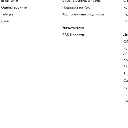
Одноклассники
Подписка на РБК
Ко
Telegram
Корпоративная подписка
Ре
Дзен
Ра
Уведомления
RSS Новости
Др
Об
Ко
до
Хо
Ре
Зн
Са
РБ
РБ
Шк