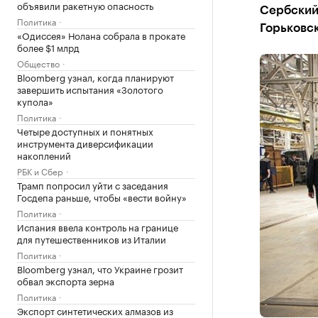
объявили ракетную опасность
Сербский 
Политика
Горьковск
«Одиссея» Нолана собрала в прокате
более $1 млрд
Общество
Bloomberg узнал, когда планируют
завершить испытания «Золотого
купола»
Политика
Четыре доступных и понятных
инструмента диверсификации
накоплений
РБК и Сбер
Трамп попросил уйти с заседания
Госдепа раньше, чтобы «вести войну»
Политика
Испания ввела контроль на границе
для путешественников из Италии
Политика
Bloomberg узнал, что Украине грозит
обвал экспорта зерна
Политика
Экспорт синтетических алмазов из