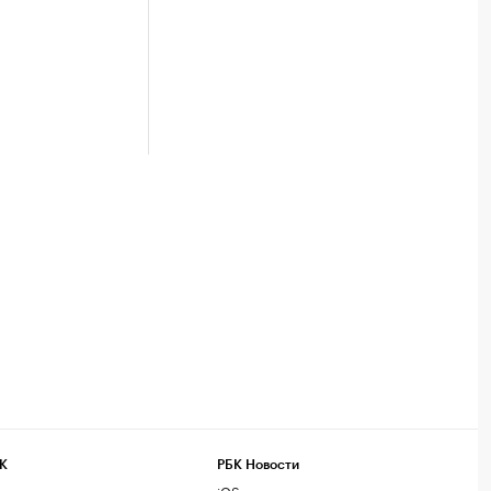
К
РБК Новости
компании
iOS