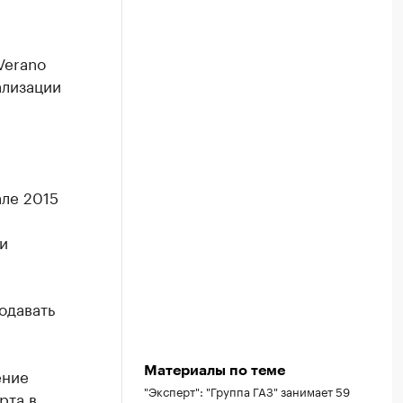
Verano
ализации
але 2015
и
одавать
ение
Материалы по теме
"Эксперт": "Группа ГАЗ" занимает 59
рта в