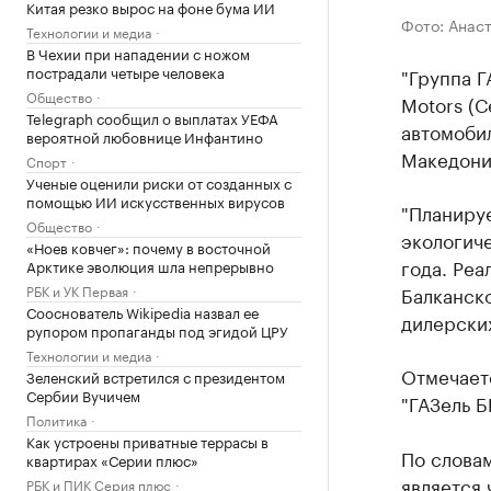
Китая резко вырос на фоне бума ИИ
Фото: Анас
Технологии и медиа
В Чехии при нападении с ножом
пострадали четыре человека
"Группа Г
Общество
Motors (
Telegraph сообщил о выплатах УЕФА
автомобил
вероятной любовнице Инфантино
Македони
Спорт
Ученые оценили риски от созданных с
помощью ИИ искусственных вирусов
"Планируе
Общество
экологиче
«Ноев ковчег»: почему в восточной
года. Реа
Арктике эволюция шла непрерывно
Балканско
РБК и УК Первая
Сооснователь Wikipedia назвал ее
дилерских
рупором пропаганды под эгидой ЦРУ
Технологии и медиа
Отмечаетс
Зеленский встретился с президентом
Сербии Вучичем
"ГАЗель 
Политика
Как устроены приватные террасы в
По слова
квартирах «Серии плюс»
является 
РБК и ПИК Серия плюс