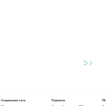
Социальные сети
Подписки
РБ
ВКонтакте
Скрыть баннеры на РБК
О 