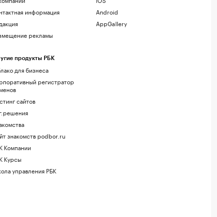
нтактная информация
Android
дакция
AppGallery
змещение рекламы
угие продукты РБК
лако для бизнеса
рпоративный регистратор
менов
стинг сайтов
г.решения
акомства
йт знакомств podbor.ru
К Компании
К Курсы
ола управления РБК