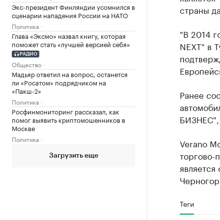
Экс-президент Финляндии усомнился в
страны да
сценарии нападения России на НАТО
Политика
"В 2014 г
Глава «Эксмо» назвал книгу, которая
поможет стать «лучшей версией себя»
NEXT" в Т
РАДИО
подтверж
Общество
Европейск
Мадьяр ответил на вопрос, останется
ли «Росатом» подрядчиком на
«Пакш-2»
Ранее соо
Политика
автомобил
Росфинмониторинг рассказал, как
БИЗНЕС", 
помог выявить криптомошенников в
Москве
Политика
Verano Mo
торгово-
Загрузить еще
является
Черногор
Теги