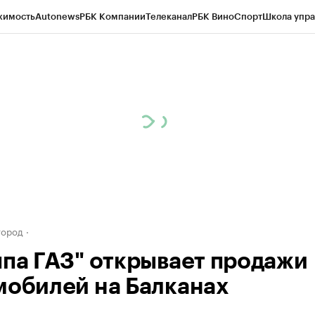
жимость
Autonews
РБК Компании
Телеканал
РБК Вино
Спорт
Школа упра
д
Стиль
Крипто
РБК Бизнес-среда
Дискуссионный клуб
Исследования
К
а контрагентов
Политика
Экономика
Бизнес
Технологии и медиа
Фина
город
ппа ГАЗ" открывает продажи
мобилей на Балканах