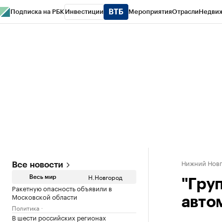
Подписка на РБК
Инвестиции
Мероприятия
Отрасли
Недви
РБК Курсы
РБК Life
Тренды
Визионеры
Национальные проекты
Горо
Газета
Спецпроекты СПб
Конференции СПб
Спецпроекты
Проверк
Нижний Нов
Все новости
Н.Новгород
Весь мир
"Гру
Ракетную опасность объявили в
Московской области
авто
Политика
В шести российских регионах