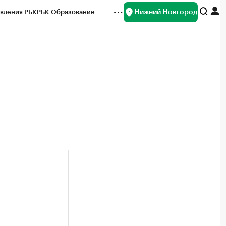
Нижний Новгород
вления РБК
РБК Образование
редитные рейтинги
Франшизы
нсы
Рынок наличной валюты