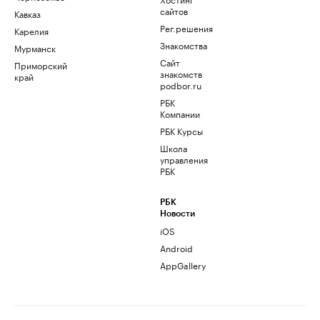
сайтов
Кавказ
Рег.решения
Карелия
Знакомства
Мурманск
Сайт
Приморский
знакомств
край
podbor.ru
РБК
Компании
РБК Курсы
Школа
управления
РБК
РБК
Новости
iOS
Android
AppGallery