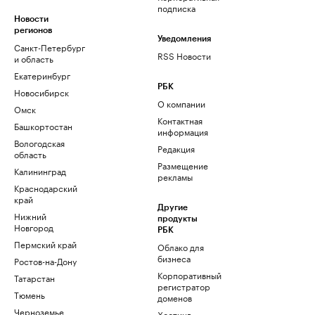
подписка
Новости
регионов
Уведомления
Санкт-Петербург
RSS Новости
и область
Екатеринбург
РБК
Новосибирск
О компании
Омск
Контактная
Башкортостан
информация
Вологодская
Редакция
область
Размещение
Калининград
рекламы
Краснодарский
край
Другие
Нижний
продукты
Новгород
РБК
Пермский край
Облако для
бизнеса
Ростов-на-Дону
Корпоративный
Татарстан
регистратор
Тюмень
доменов
Черноземье
Хостинг