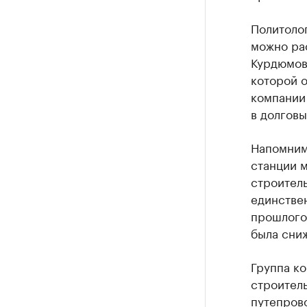
Политолог
можно рас
Курдюмов
которой о
компании
в долговы
Напомним
станции 
строитель
единстве
прошлого 
была сниж
Группа к
строитель
путепрово