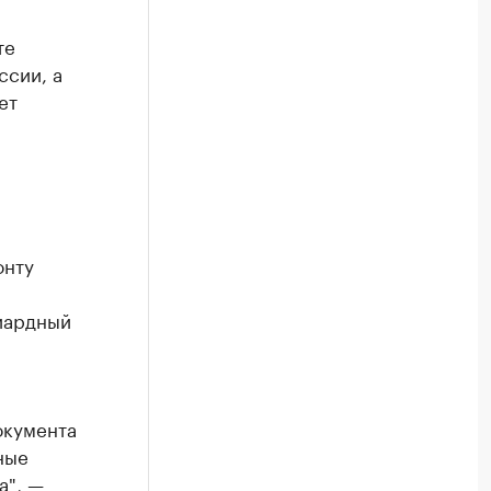
те
ссии, а
ет
онту
лиардный
окумента
ные
а", —