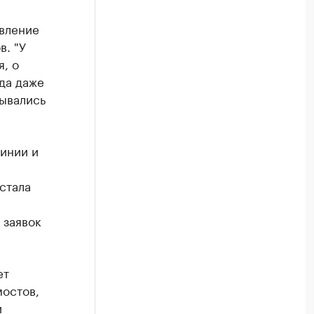
явление
в. "У
, о
да даже
ывались
инии и
стала
 заявок
ет
мостов,
и