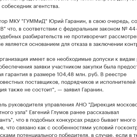
 собеседник агентства.
тор МКУ "ГУММиД" Юрий Гаранин, в свою очередь, с
В" что, в соответствии с федеральным законом № 44
судебных разбирательств не противоречит рассмотр
не является основанием для отказа в заключении конт
рганизация имеет все необходимые допуски к видам 
обеспечения заявки участником закупки была предос
я гарантия в размере 104,48 млн. руб. В реестре
овестных поставщиков, подрядчиков и исполнителей
ия также не состоит", — заявил Гаранин.
ель руководителя управления АНО "Дирекция москов
ного узла" Евгений Глумов ранее рассказывал
нтъ", что в подобных конкурсах редко бывает много
в, что связано как с особенностями условий госконтр
исками потенциального победителя, в случае, если в 