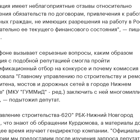
ация имеет неблагоприятные отзывы относительно
ния обязательств по договорам, привлечения к рабо
ных граждан, не имеющих разрешения на работу в Ро
ательно ее текущего финансового состояния", — пиш
.
 фоне вызывает серьезные вопросы, каким образом
ция с подобной репутацией смогла пройти
ификационный отбор на конкурсе и почему комиссия
овала "Главному управлению по строительству и рем
итена, мостов и дорожных сетей в городе Нижнем
" (МКУ "ГУММиД" - ред.) заключить с ней многомил
, — подытожил депутат.
равление строительства-620" РБК-Нижний Новгород
, что знают об обращении Курдюмова, а материалы д
щее время изучает гендиректор компании. "Официаль
рии мы предоставим после изучения запроса депутат