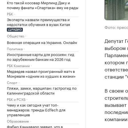
Кто такой косовар Мирлинд Даку и
почему фанаты «Спартака» ему не рады
РБК
Эксперты назвали преимущества и
недостатки обучения в вузах Китая
Фото: прес
РАДИО
Общество
Депутат 
Военная операция на Украине. Онлайн
выбором 
Политика
Парламен
Иностранные карты для россиян: гид
по зарубежным банкам на 2026 год
котором 
РБК Компании
ответств
Медведев назвал проигранный матч в
станции "
Монреале «одним из худших в жизни»
Спорт
Пляжи, замки, марципан: гастрогид по
В своем 
Калининградской области
строитель
РБК и РСХБ
вызывает 
Чему и как сегодня учат топ-
менеджеров: тренды EdTech для
последний
управленцев
компании
Образование
Фабио Каннаваро заявил, что в