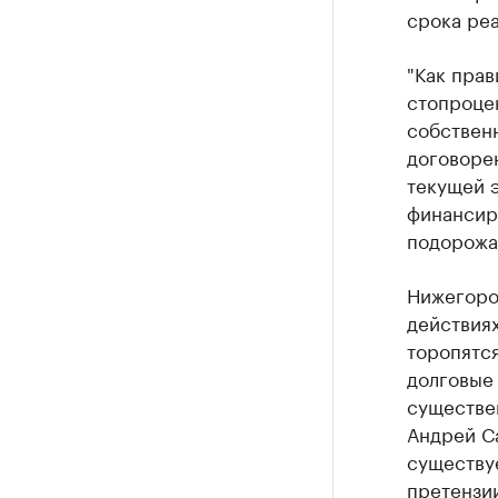
срока реа
"Как прав
стопроце
собственн
договорен
текущей 
финансир
подорожал
Нижегоро
действия
торопятся
долговые 
существе
Андрей С
существуе
претензии