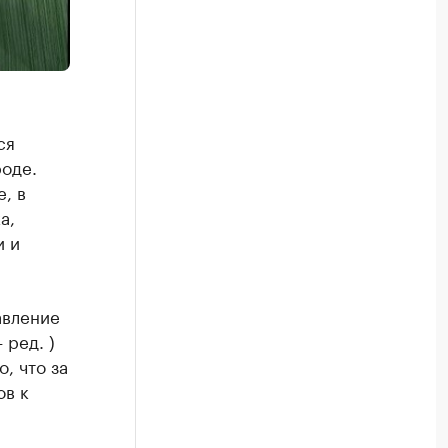
ся
оде.
, в
а,
и и
авление
 ред. )
, что за
ов к