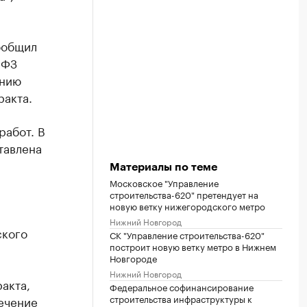
ообщил
-ФЗ
ению
ракта.
работ. В
тавлена
Материалы по теме
Московское "Управление
строительства-620" претендует на
новую ветку нижегородского метро
Нижний Новгород
ского
СК "Управление строительства-620"
построит новую ветку метро в Нижнем
Новгороде
Нижний Новгород
акта,
Федеральное софинансирование
строительства инфраструктуры к
течение