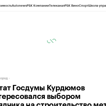
жимость
Autonews
РБК Компании
Телеканал
РБК Вино
Спорт
Школа упра
д
Стиль
Крипто
РБК Бизнес-среда
Дискуссионный клуб
Исследования
К
а контрагентов
Политика
Экономика
Бизнес
Технологии и медиа
Фина
город
тат Госдумы Курдюмов
тересовался выбором
ядчика на строительство мет