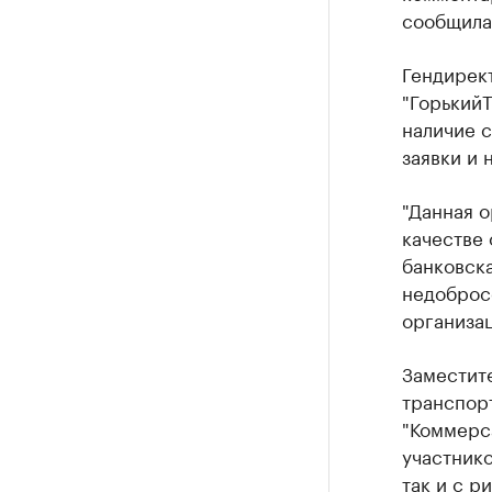
сообщила
Гендирек
"ГорькийТ
наличие 
заявки и 
"Данная о
качестве 
банковска
недоброс
организац
Заместит
транспорт
"Коммерса
участнико
так и с р