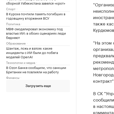
сборной Узбекистана завелся «крот»
"Организ
Спорт
неисполне
В Курске почтили память погибших в
иностран
годовщину вторжения ВСУ
также кас
Политика
МВФ смоделировал экономику под
Курдюмов
властью ИИ: в обоих сценариях люди
беднеют
"На этом
Образование
организа
Шантаж, ложь и взлом: какие
инциденты с ИИ были до побега
предквал
моделей OpenAI
рекоменд
Технологии и медиа
метропол
В Ozon Банке сообщили, что санкции
Британии не повлияли на работу
Новгороде
Финансы
контракт"
Загрузить еще
В СК "Уп
сообщили
в настоя
коммента