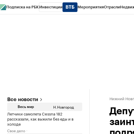
Подписка на РБК
Инвестиции
Мероприятия
Отрасли
Недви
РБК Курсы
РБК Life
Тренды
Визионеры
Национальные проекты
Горо
Газета
Спецпроекты СПб
Конференции СПб
Спецпроекты
Проверк
Нижний Нов
Все новости
Н.Новгород
Весь мир
Депу
Летчики самолета Cessna 182
рассказали, как выжили без еды и в
заин
холоде
Свое дело
подр