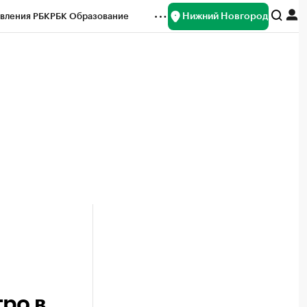
Нижний Новгород
вления РБК
РБК Образование
редитные рейтинги
Франшизы
нсы
Рынок наличной валюты
ро в