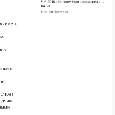
ЧМ-2018 в Нижнем Новгороде снижено
.
на 5%
Нижний Новгород
бо иметь
ом
рсы
леки в
ня,
ИС РАН
ядчика
нными