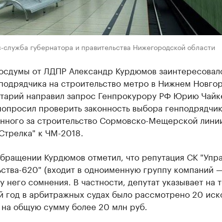
с-служба губернатора и правительства Нижегородской области
Госдумы от ЛДПР Александр Курдюмов заинтересовал
подрядчика на строительство метро в Нижнем Новгор
тарий направил запрос Генпрокурору РФ Юрию Чайке
попросил проверить законность выбора генподрядчик
енного за строительство Сормовско-Мещерской лини
Стрелка" к ЧМ-2018.
обращении Курдюмов отметил, что репутация СК "Упр
ства-620" (входит в одноименную группу компаний —
у него сомнения. В частности, депутат указывает на то
 год в арбитражных судах было рассмотрено 20 иск
 на общую сумму более 20 млн руб.