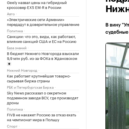
Geely назвал цены на гибридный
кроссовер EX5 EM-R в России
Нижн
Авто
«Электрические сети Армении»
передадут в доверительное управление
В вину "У
Политика
судебные 
Санкции: что это, виды, как работают,
влияние санкций США и ЕС на Россию
База знаний
В бюджет Нижнего Новгорода взыскали
9,9 млн руб. из-за ФОКа в Ждановском
Нижний Новгород
Как работает крупнейшая товарно-
сырьевая биржа страны
РБК и Петербургская Биржа
Sky News рассказал о секретном
подземном заводе ВСУ, где производят
дроны
Политика
FIVB не накажет Россию за отказ ехать
на чемпионат мира в Польшу
Спорт