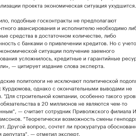
лизации проекта экономическая ситуация ухудшится
ило, подобные госконтракты не предполагают
нтного авансирования и исполнителю необходимо ли
ые средства в достаточном количестве, либо
ность с банками о привлечении кредитов. Но с учет
экономической ситуации получение заемного
ования усложнилось, кредитные и гарантийные ресу
и», — цитирует издание слова эксперта.
дские политологи не исключают политической подоп
х Курдюмова, однако с окончательными выводами не
. "Для строительной компании, особенно такого уров
обязательства в 20 миллионов не являются чем-то
нным", — считает сотрудник Приволжского филиала 
амсонов. "Теоретически возможность смены генподр
т. Другой вопрос, сочтет ли прокуратура обоснова
 депутата", — отметил эксперт.