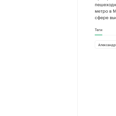
пешеходны
метро в М
сфере вы
Теги
Александр