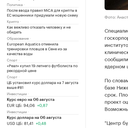
Политика
После ввода правил MiCA для крипты в
ЕС мошенники придумали новую схему
Фото: Анас
Крипто
Как вежливо отказать человеку и не
Специали
обидеть
госкорпо
Образование
институто
European Aquatics отменила
тренировки пловцов в Сене из-за
клиническ
качества воды
сообщили
Спорт
ядерном ц
«Реал» купил 19-летнего футболиста по
рекордной цене
Спорт
По словам
ЦБ установил курс доллара на 7 августа
базе Ниже
выше ₽81
срок. Пло
Инвестиции
проект оц
Курс евро на 06 августа
EUR ЦБ: 94,06
+0,87
Возможные
Инвестиции
Курс доллара на 06 августа
"Центр б
USD ЦБ: 81,41
+0,48