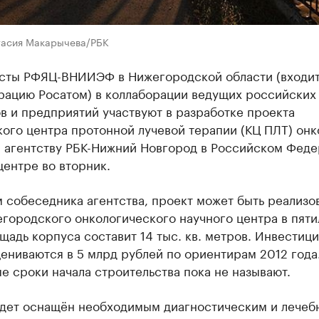
тасия Макарычева/РБК
сты РФЯЦ-ВНИИЭФ в Нижегородской области (входит
рацию Росатом) в коллаборации ведущих российских
в и предприятий участвуют в разработке проекта
ого центра протонной лучевой терапии (КЦ ПЛТ) онк
 агентству РБК-Нижний Новгород в Российском Фед
ентре во вторник.
 собеседника агентства, проект может быть реализо
городского онкологического научного центра в пяти
щадь корпуса составит 14 тыс. кв. метров. Инвестици
ениваются в 5 млрд рублей по ориентирам 2012 года
 сроки начала строительства пока не называют.
удет оснащён необходимым диагностическим и лече