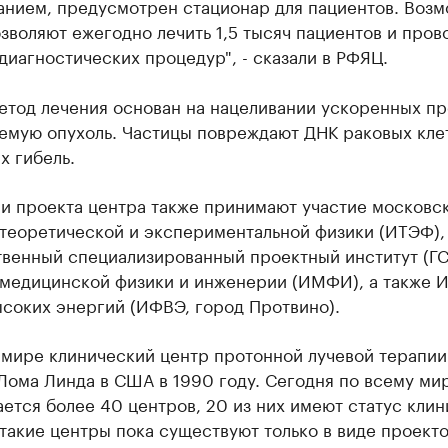
анием, предусмотрен стационар для пациентов. Воз
зволяют ежегодно лечить 1,5 тысяч пациентов и пров
диагностических процедур", - сказали в РФЯЦ.
етод лечения основан на нацеливании ускоренных пр
емую опухоль. Частицы повреждают ДНК раковых кле
х гибель.
ии проекта центра также принимают участие московс
 теоретической и экспериментальной физики (ИТЭФ),
твенный специализированный проектный институт (ГС
 медицинской физики и инженерии (ИМФИ), а также И
ысоких энергий (ИФВЭ, город Протвино).
 мире клинический центр протонной лучевой терапии
Лома Линда в США в 1990 году. Сегодня по всему ми
ется более 40 центров, 20 из них имеют статус клин
такие центры пока существуют только в виде проекто