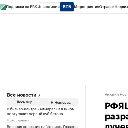
Подписка на РБК
Инвестиции
Мероприятия
Отрасли
Недви
РБК Курсы
РБК Life
Тренды
Визионеры
Национальные проекты
Горо
Газета
Спецпроекты СПб
Конференции СПб
Спецпроекты
Проверк
Нижний Нов
Все новости
Н.Новгород
Весь мир
РФЯЦ
В бизнес-центре «Адмирал» в Южном
порту залит первый куб бетона
разр
Пресс-релиз
луче
Военная операция на Украине. Главное