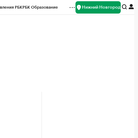
Нижний Новгород
вления РБК
РБК Образование
редитные рейтинги
Франшизы
нсы
Рынок наличной валюты