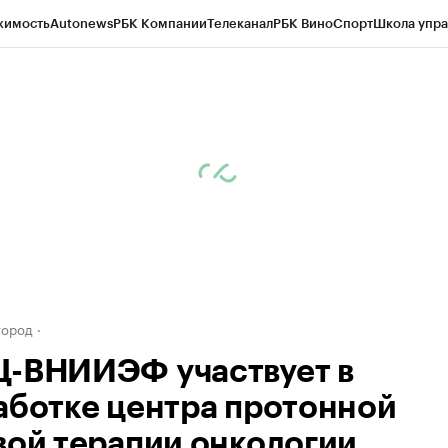
жимость
Autonews
РБК Компании
Телеканал
РБК Вино
Спорт
Школа упра
д
Стиль
Крипто
РБК Бизнес-среда
Дискуссионный клуб
Исследования
К
а контрагентов
Политика
Экономика
Бизнес
Технологии и медиа
Фина
город
-ВНИИЭФ участвует в
аботке центра протонной
вой терапии онкологии