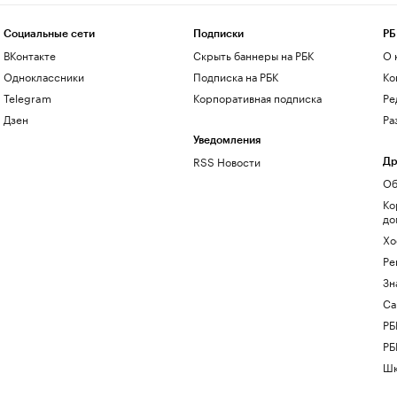
Социальные сети
Подписки
РБ
ВКонтакте
Скрыть баннеры на РБК
О 
Одноклассники
Подписка на РБК
Ко
Telegram
Корпоративная подписка
Ре
Дзен
Ра
Уведомления
RSS Новости
Др
Об
Ко
до
Хо
Ре
Зн
Са
РБ
РБ
Шк