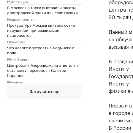
оборудов
Инвестиции
В Москве на торги выставили палаты
центра по
допетровской эпохи дешевле трешки
20 тысяч 
Недвижимость
Прокуратура Москвы выявила сотни
нарушений при реализации
Данный м
нацпроектов
на облуча
Общество
вызывая и
Что нового построят на Ходынском
поле
РБК и Stone
В создан
Центробанк Азербайджана ответил на
Институт
остановку переводов «Золотой
Государс
Короны»
Финансы
Институт
физики в
Загрузить еще
Первый в
в городе 
насчитыва
В России 