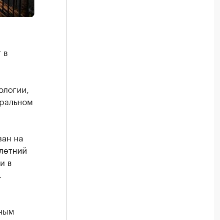
 в
ологии,
еральном
ван на
летний
и в
.
бным