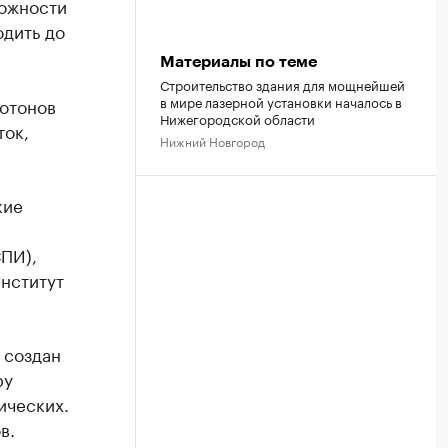
можности
одить до
Материалы по теме
Строительство здания для мощнейшей
в мире лазерной установки началось в
отонов
Нижегородской области
ток,
Нижний Новгород
кие
ПИ),
нститут
 создан
ру
ических.
в.