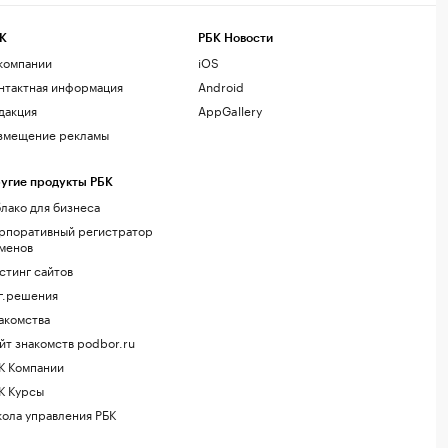
К
РБК Новости
компании
iOS
нтактная информация
Android
дакция
AppGallery
змещение рекламы
угие продукты РБК
лако для бизнеса
рпоративный регистратор
менов
стинг сайтов
г.решения
акомства
йт знакомств podbor.ru
К Компании
К Курсы
ола управления РБК