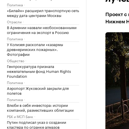
Политика
«Билайн» расширил транспортную сеть
между дата-центрами Москвы
Проект с 
Отрасли
Нижнем Н
В Армении назвали необоснованными
ограничения на экспорт в Россию
Политика
У Колизея раскопали «казармы
древнеримских пожарных».
Фотографии
Общество
Генпрокуратура признала
нежелательным фонд Human Rights
Foundation
Политика
Аэропорт Жуковский закрыли для
полетов
Политика
Влюби в себя инвестора: истории
компаний, разместивших облигации
РБК и МСП Банк
Путин подписал указ о создании
кластера по огранке алмазов