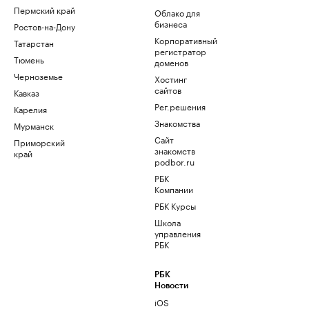
Пермский край
Облако для
бизнеса
Ростов-на-Дону
Корпоративный
Татарстан
регистратор
Тюмень
доменов
Черноземье
Хостинг
сайтов
Кавказ
Рег.решения
Карелия
Знакомства
Мурманск
Сайт
Приморский
знакомств
край
podbor.ru
РБК
Компании
РБК Курсы
Школа
управления
РБК
РБК
Новости
iOS