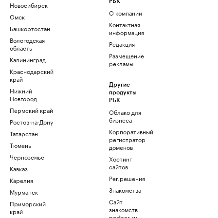
РБК
Новосибирск
О компании
Омск
Контактная
Башкортостан
информация
Вологодская
Редакция
область
Размещение
Калининград
рекламы
Краснодарский
край
Другие
Нижний
продукты
Новгород
РБК
Пермский край
Облако для
бизнеса
Ростов-на-Дону
Корпоративный
Татарстан
регистратор
Тюмень
доменов
Черноземье
Хостинг
сайтов
Кавказ
Рег.решения
Карелия
Знакомства
Мурманск
Сайт
Приморский
знакомств
край
podbor.ru