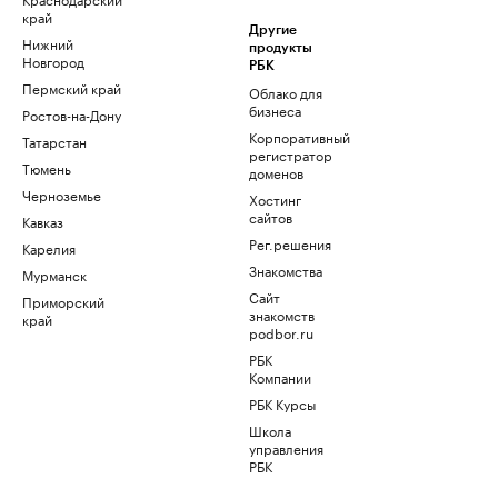
край
Другие
Нижний
продукты
Новгород
РБК
Пермский край
Облако для
бизнеса
Ростов-на-Дону
Корпоративный
Татарстан
регистратор
Тюмень
доменов
Черноземье
Хостинг
сайтов
Кавказ
Рег.решения
Карелия
Знакомства
Мурманск
Сайт
Приморский
знакомств
край
podbor.ru
РБК
Компании
РБК Курсы
Школа
управления
РБК