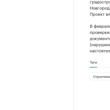
градостр
Новгород
Проект вл
В феврал
проверки
документо
(нарушени
настоятел
Теги
Строитель