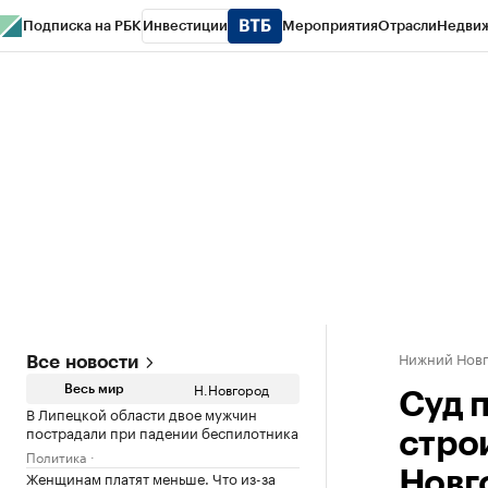
Подписка на РБК
Инвестиции
Мероприятия
Отрасли
Недви
РБК Курсы
РБК Life
Тренды
Визионеры
Национальные проекты
Горо
Газета
Спецпроекты СПб
Конференции СПб
Спецпроекты
Проверк
Нижний Нов
Все новости
Н.Новгород
Весь мир
Суд 
В Липецкой области двое мужчин
пострадали при падении беспилотника
стро
Политика
Женщинам платят меньше. Что из-за
Новг