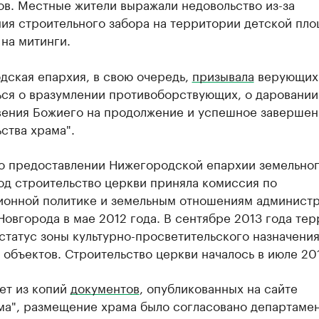
ов. Местные жители выражали недовольство из-за
ия строительного забора на территории детской пло
на митинги.
дская епархия, в свою очередь,
призывала
верующих
ься о вразумлении противоборствующих, о даровании
вения Божиего на продолжение и успешное завершен
ства храма".
о предоставлении Нижегородской епархии земельно
од строительство церкви приняла комиссия по
ионной политике и земельным отношениям админист
овгорода в мае 2012 года. В сентябре 2013 года те
статус зоны культурно-просветительского назначения
 объектов. Строительство церкви началось в июле 201
ет из копий
документов
, опубликованных на сайте
ма", размещение храма было согласовано департаме