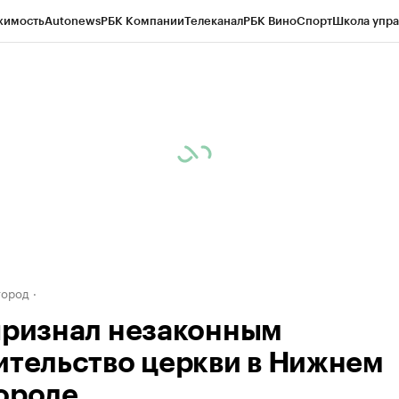
жимость
Autonews
РБК Компании
Телеканал
РБК Вино
Спорт
Школа упра
д
Стиль
Крипто
РБК Бизнес-среда
Дискуссионный клуб
Исследования
К
а контрагентов
Политика
Экономика
Бизнес
Технологии и медиа
Фина
город
признал незаконным
ительство церкви в Нижнем
ороде