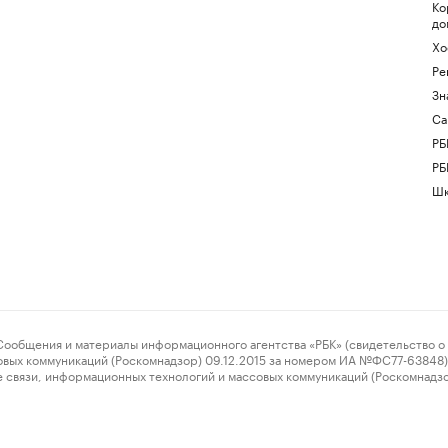
Ко
до
Хо
Ре
Зн
Са
РБ
РБ
Шк
ения и материалы информационного агентства «РБК» (свидетельство о 
овых коммуникаций (Роскомнадзор) 09.12.2015 за номером ИА №ФС77-63848) 
 связи, информационных технологий и массовых коммуникаций (Роскомнадз