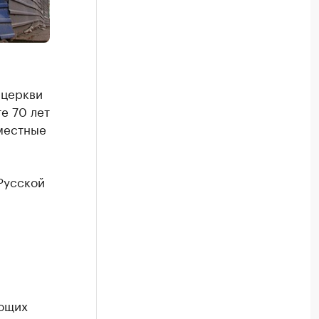
 церкви
е 70 лет
местные
Русской
ающих