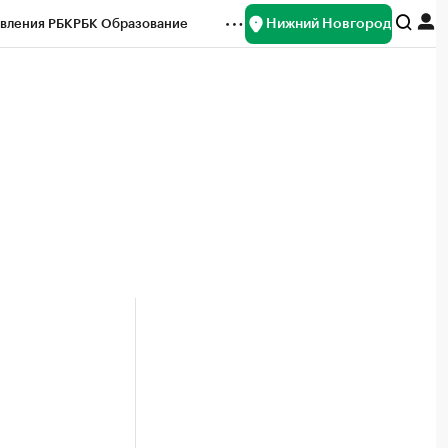
Нижний Новгород
вления РБК
РБК Образование
редитные рейтинги
Франшизы
нсы
Рынок наличной валюты