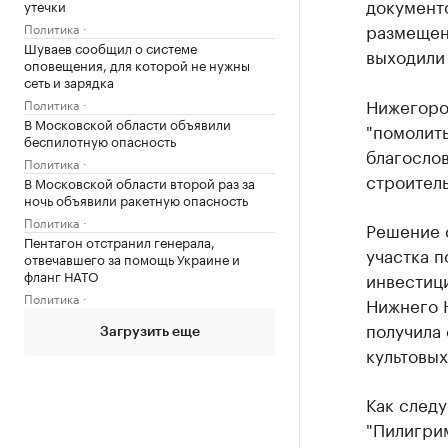
документ
утечки
размещен
Политика
Шуваев сообщил о системе
выходили 
оповещения, для которой не нужны
сеть и зарядка
Нижегоро
Политика
В Московской области объявили
"помолит
беспилотную опасность
благосло
Политика
строитель
В Московской области второй раз за
ночь объявили ракетную опасность
Политика
Решение 
Пентагон отстранил генерала,
участка п
отвечавшего за помощь Украине и
фланг НАТО
инвестиц
Политика
Нижнего Н
получила 
Загрузить еще
культовых
Как следу
"Пилигри