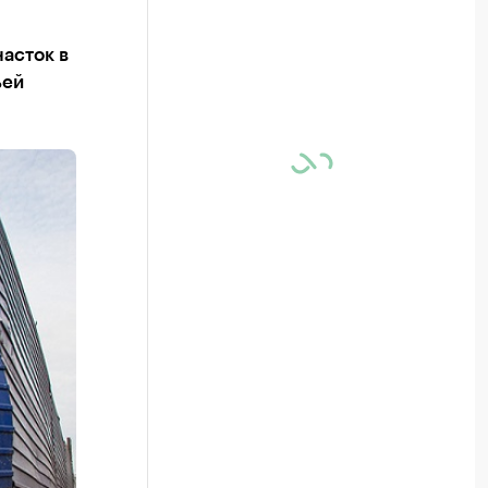
асток в
ьей