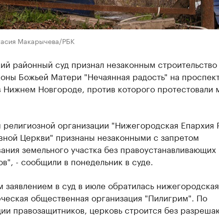
тасия Макарычева/РБК
ий районный суд признал незаконным строительство
коны Божьей Матери "Нечаянная радость" на проспект
в Нижнем Новгороде, против которого протестовали 
я религиозной организации "Нижегородская Епархия 
вной Церкви" признаны незаконными с запретом
вания земельного участка без правоустанавливающих
в", - сообщили в понедельник в суде.
 заявлением в суд в июле обратилась нижегородская
ческая общественная организация "Пилигрим". По
ии правозащитников, церковь строится без разреш