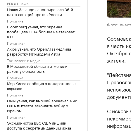
РБК и Huawei
Новая Зеландия анонсировала 36-й
пакет санкций против России
Политика
Фото: Анас
Bloomberg узнал, что Украина
пообещала США больше не атаковать
КТК
Сормовск
Политика
в честь и
Axios узнал, что OpenAI замедлила
Октября 
разработку ИИ-модели Astra
жители.
Технологии и медиа
В Московской области отменили
ракетную опасность
"Действи
Политика
Правосла
Мэр Киева сообщил о пожарах после
использо
взрывов
Политика
документо
CNN узнал, как высший военачальник
США пытается закончить войну с
С исковым
Ираном
некоммер
Политика
Экс-министра ВВС США лишили
информац
доступа к секретным данным из-за