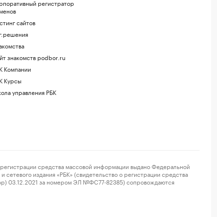
рпоративный регистратор
менов
стинг сайтов
г.решения
акомства
йт знакомств podbor.ru
К Компании
К Курсы
ола управления РБК
регистрации средства массовой информации выдано Федеральной
и сетевого издания «РБК» (свидетельство о регистрации средства
ор) 03.12.2021 за номером ЭЛ №ФС77-82385) сопровождаются