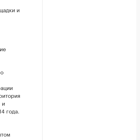
щадки и
ие
го
рации
рритория
 и
4 года.
нтом