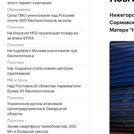
этого теряют компании
Образование
Силы ПВО уничтожили над Россией
Нижегоро
почти 400 беспилотников за ночь
Сормовск
Политика
Матери "
На Ильском НПЗ произошел пожар из-
за атаки БПЛА
Политика
На подлете к Москве уничтожили три
беспилотника
Политика
Как Ходынка стала новым центром
притяжения
РБК и Stone
Над Ростовской областью перехватили
более 30 беспилотников
Политика
Украинские дроны атаковали
промпредприятие в Самарской
области
Политика
Зачем смартфону телеобъектив, 200
Мп и большой сенсор