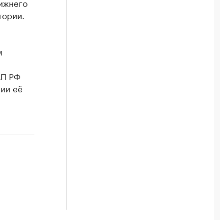
ижнего
тории.
м
АП РФ
ии её