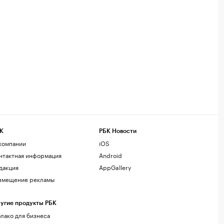
К
РБК Новости
компании
iOS
нтактная информация
Android
дакция
AppGallery
змещение рекламы
угие продукты РБК
лако для бизнеса