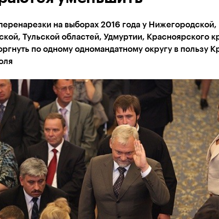
перенарезки на выборах 2016 года у Нижегородской,
кой, Тульской областей, Удмуртии, Красноярского к
оргнуть по одному одномандатному округу в пользу К
оля