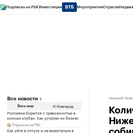
Подписка на РБК
Инвестиции
Мероприятия
Отрасли
Недви
РБК Курсы
РБК Life
Тренды
Визионеры
Национальные проекты
Горо
Газета
Спецпроекты СПб
Конференции СПб
Спецпроекты
Проверк
Нижний Нов
Все новости
Н.Новгород
Весь мир
Коли
Россияне борются с тревожностью в
конных клубах. Как устроен их бизнес
Ниже
Подписка на РБК
Как уйти в отпуск и не вымотаться в
соби