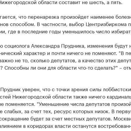
Нижегородской области составит не шесть, а пять.
гается, что перенарезка произойдет наименее боле
нов способом. В частности, выбор Центризбиркома п
и, где в последние годы уменьшилось число избират
ю социолога Александра Прудника, изменения будут 
нический характер и почти ничего не поменяют. "В п
важно не то, сколько депутатов, а качество этих депут
? Способны ли они для области что-то сделать?" – от
Прудник уверен, что с точки зрения силы лоббистски
стей Нижегородской области также ничего кардинал
е поменяется. "Уменьшение числа депутатов произой
е слабых, за счет тех, ресурс которых низок. В перв
сокращение будет за счет местных депутатов. Москв
влиянием в коридорах власти останутся востребован