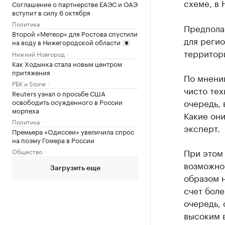
схеме, в 
Соглашение о партнерстве ЕАЭС и ОАЭ
вступит в силу 6 октября
Политика
Предпола
Второй «Метеор» для Ростова спустили
для регио
на воду в Нижегородской области
территори
Нижний Новгород
Как Ходынка стала новым центром
притяжения
По мнени
РБК и Stone
чисто тех
Reuters узнал о просьбе США
очередь, 
освободить осужденного в России
морпеха
Какие они
Политика
эксперт.
Премьера «Одиссеи» увеличила спрос
на поэму Гомера в России
При этом 
Общество
возможно
Загрузить еще
образом н
счет боле
очередь, 
высоким 