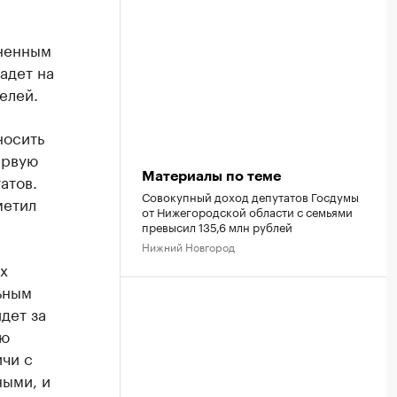
зненным
адет на
елей.
носить
ервую
атов.
Материалы по теме
Совокупный доход депутатов Госдумы
метил
от Нижегородской области с семьями
превысил 135,6 млн рублей
Нижний Новгород
х
ьным
дет за
ую
ичи с
ными, и