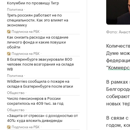
Колумбии по прозвищу Тигр
Политика
Треть россиян работают не по
специальности. Как это влияет на
экономику
Подписка на РБК
Фото: Анас
Как снизить расходы на создание
личного фонда и какие ловушки
Количест
обойти
Думе може
Подписка на РБК
В Екатеринбурге эвакуировали 800
федераци
человек после возгорания на складе
"
Коммерс
WB
Политика
В рамках 
Wildberries сообщила о пожаре на
складе в Екатеринбурге после атаки
Белгородс
Общество
собираютс
Число пенсионеров в России
новых те
сократилось на 409 тыс. за год
Общество
«Защита от стресса» с доходностью от
В связи с
40%: куда вложить дивиденды
годом, к
Подписка на РБК