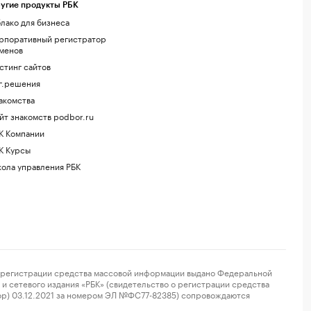
угие продукты РБК
лако для бизнеса
рпоративный регистратор
менов
стинг сайтов
г.решения
акомства
йт знакомств podbor.ru
К Компании
К Курсы
ола управления РБК
регистрации средства массовой информации выдано Федеральной
и сетевого издания «РБК» (свидетельство о регистрации средства
ор) 03.12.2021 за номером ЭЛ №ФС77-82385) сопровождаются