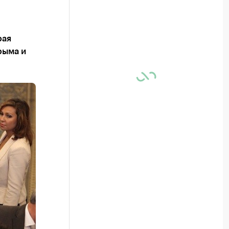
рая
рыма и