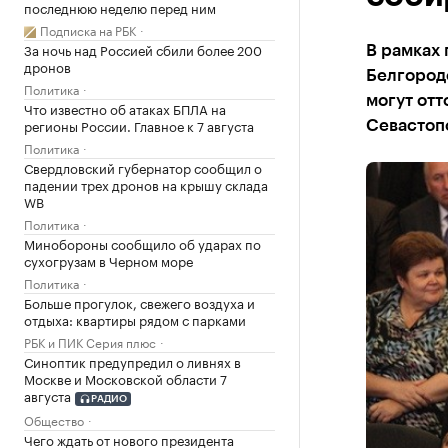
последнюю неделю перед ним
Подписка на РБК
За ночь над Россией сбили более 200
В рамках 
дронов
Белгородс
Политика
могут отт
Что известно об атаках БПЛА на
регионы России. Главное к 7 августа
Севастоп
Политика
Свердловский губернатор сообщил о
падении трех дронов на крышу склада
WB
Политика
Минобороны сообщило об ударах по
сухогрузам в Черном море
Политика
Больше прогулок, свежего воздуха и
отдыха: квартиры рядом с парками
РБК и ПИК Серия плюс
Синоптик предупредил о ливнях в
Москве и Московской области 7
августа
РАДИО
Общество
Чего ждать от нового президента