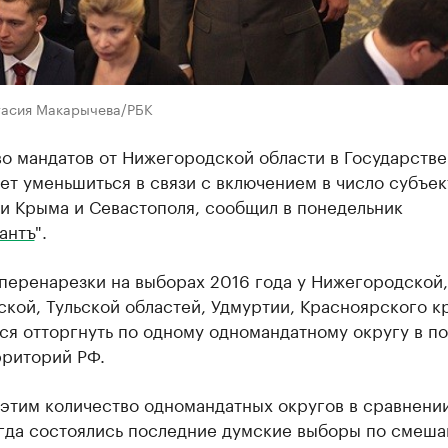
тасия Макарычева/РБК
во мандатов от Нижегородской области в Государств
т уменьшиться в связи с включением в число субъек
и Крыма и Севастополя, сообщил в понедельник
антъ
".
перенарезки на выборах 2016 года у Нижегородской,
кой, Тульской областей, Удмуртии, Красноярского к
я отторгнуть по одному одномандатному округу в по
рриторий РФ.
 этим количество одномандатных округов в сравнени
огда состоялись последние думские выборы по смеш