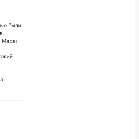
рые были
в,
и Марат
толий
а.