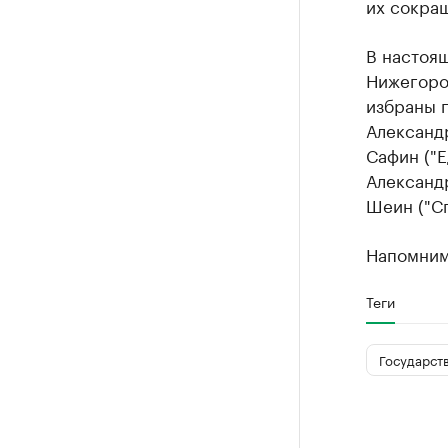
их сокращ
В настоя
Нижегоро
избраны 
Александ
Сафин ("Е
Александ
Шеин ("Сп
Напомним,
Теги
Государст