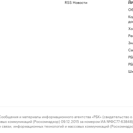
RSS Новости
Др
Об
Ко
до
Хо
Ре
Зн
Са
РБ
РБ
Шк
ения и материалы информационного агентства «РБК» (свидетельство о 
овых коммуникаций (Роскомнадзор) 09.12.2015 за номером ИА №ФС77-63848) 
 связи, информационных технологий и массовых коммуникаций (Роскомнадз