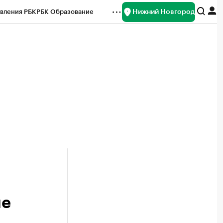
Нижний Новгород
вления РБК
РБК Образование
редитные рейтинги
Франшизы
нсы
Рынок наличной валюты
ме