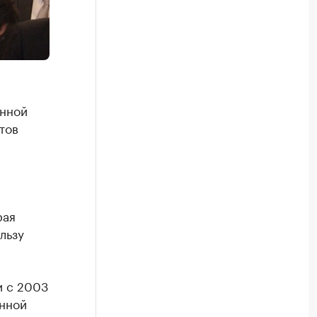
енной
тов
рая
льзу
и с 2003
анной