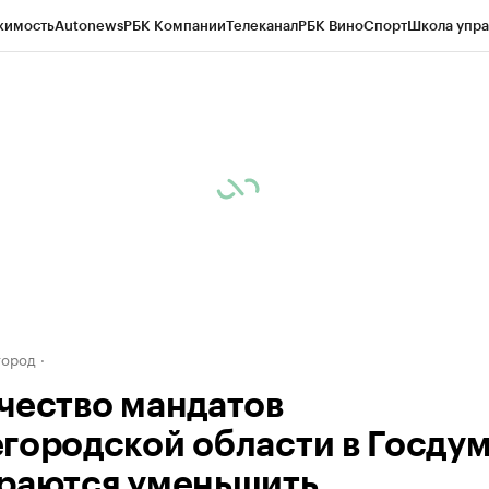
жимость
Autonews
РБК Компании
Телеканал
РБК Вино
Спорт
Школа упра
д
Стиль
Крипто
РБК Бизнес-среда
Дискуссионный клуб
Исследования
К
а контрагентов
Политика
Экономика
Бизнес
Технологии и медиа
Фина
город
чество мандатов
городской области в Госду
раются уменьшить