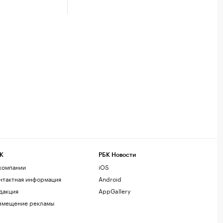
К
РБК Новости
компании
iOS
нтактная информация
Android
дакция
AppGallery
змещение рекламы