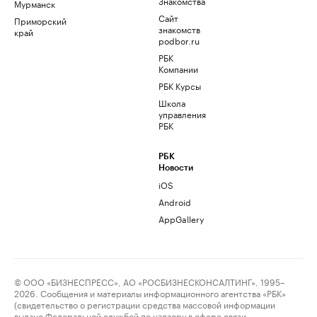
Знакомства
Мурманск
Сайт
Приморский
знакомств
край
podbor.ru
РБК
Компании
РБК Курсы
Школа
управления
РБК
РБК
Новости
iOS
Android
AppGallery
© ООО «БИЗНЕСПРЕСС», АО «РОСБИЗНЕСКОНСАЛТИНГ», 1995–
2026. Сообщения и материалы информационного агентства «РБК»
(свидетельство о регистрации средства массовой информации
выдано Федеральной службой по надзору в сфере связи,