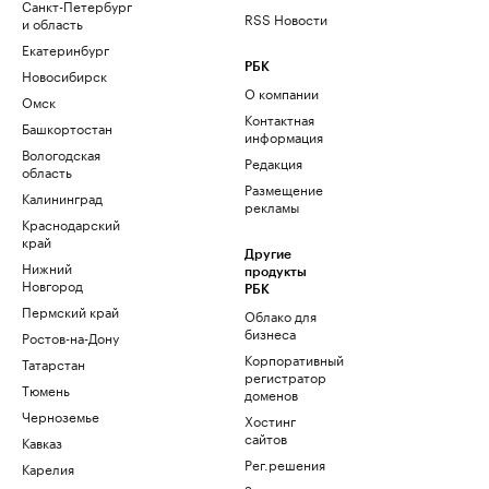
Санкт-Петербург
RSS Новости
и область
Екатеринбург
РБК
Новосибирск
О компании
Омск
Контактная
Башкортостан
информация
Вологодская
Редакция
область
Размещение
Калининград
рекламы
Краснодарский
край
Другие
Нижний
продукты
Новгород
РБК
Пермский край
Облако для
бизнеса
Ростов-на-Дону
Корпоративный
Татарстан
регистратор
Тюмень
доменов
Черноземье
Хостинг
сайтов
Кавказ
Рег.решения
Карелия