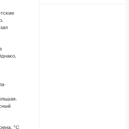
етские
о.
зал
з
Однако,
ла-
ольшая.
сный
рена. "С