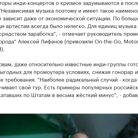
торы инди-концертов о кризисе задумываются в пос
"Независимая музыка поэтому и имеет такое наимено
е зависит даже от экономической ситуации. По боль
ди-артистам всегда было нелегко. Для единиц музыка
средством заработка", - отмечает руководитель про
орода" Алексей Лифанов (привозили On-the-Go, Moto
).
овам, даже относительно известные инди-группы гот
выгодных для промоутера условиях, снижая гонорар и
 требования. "Наиболее радикальный случай - когда
чивает свой тур. Есть примеры популярных российс
катавших по Штатам в весьма жёсткий минус", - добав