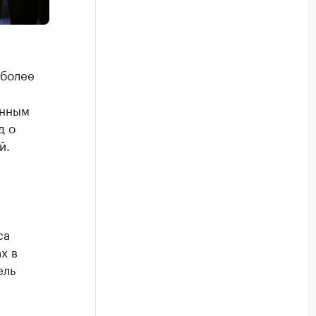
 более
анным
д о
й.
са
х в
ель