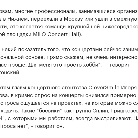
ловам, многие профессионалы, занимавшиеся организ
в в Нижнем, переехали в Москву или ушли в смежную
ости, это касается команды крупнейшей нижегородск
й площадки MILO Concert Hall).
 некий показатель того, что концертами сейчас заним
ональной основе, прямо скажем, не очень интересно
час проще. Для меня это просто хобби", — говорит
енский.
там главы концертного агентства CleverSmile Игоря
ва, в кризис спрос на концерты снизился примерно 
спроса ощущается на проектах, на которые можно сх
ходить. Такие "боевики" как группа Сплин, Гришкове
И", с которыми мы работаем, всегда выстреливают. Н
проса нет", - говорит он.