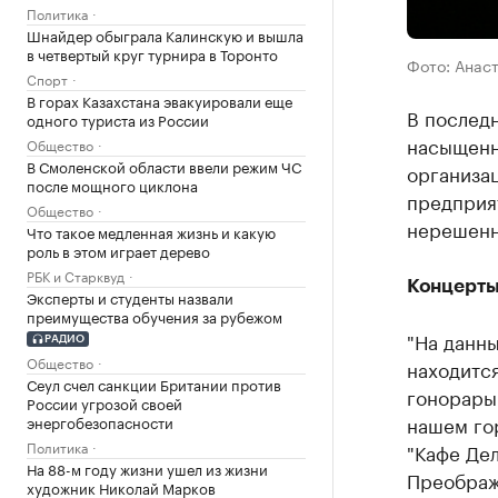
Политика
Шнайдер обыграла Калинскую и вышла
в четвертый круг турнира в Торонто
Фото: Анас
Спорт
В горах Казахстана эвакуировали еще
В послед
одного туриста из России
насыщенн
Общество
В Смоленской области ввели режим ЧС
организа
после мощного циклона
предприя
Общество
нерешенн
Что такое медленная жизнь и какую
роль в этом играет дерево
РБК и Старквуд
Концерты
Эксперты и студенты назвали
преимущества обучения за рубежом
"На данн
РАДИО
Общество
находится
Сеул счел санкции Британии против
гонорары 
России угрозой своей
нашем гор
энергобезопасности
Политика
"Кафе Дел
На 88-м году жизни ушел из жизни
Преображе
художник Николай Марков