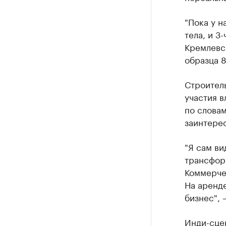
"Пока у н
тела, и 3
Кремлевск
образца 8
Строител
участия в
по словам
заинтерес
"Я сам ви
трансформ
Коммерчес
На аренде
бизнес", 
Инди-сцен