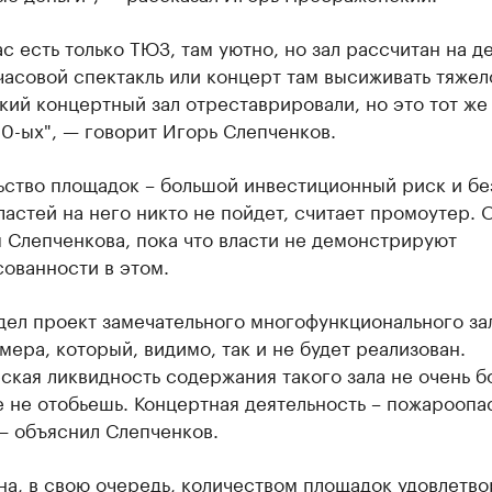
ас есть только ТЮЗ, там уютно, но зал рассчитан на д
-часовой спектакль или концерт там высиживать тяжел
ий концертный зал отреставрировали, но это тот же 
0-ых", — говорит Игорь Слепченков.
ьство площадок – большой инвестиционный риск и бе
ластей на него никто не пойдет, считает промоутер. 
 Слепченкова, пока что власти не демонстрируют
ованности в этом.
дел проект замечательного многофункционального за
ера, который, видимо, так и не будет реализован.
кая ликвидность содержания такого зала не очень б
 не отобьешь. Концертная деятельность – пожароопа
— объяснил Слепченков.
а, в свою очередь, количеством площадок удовлетво