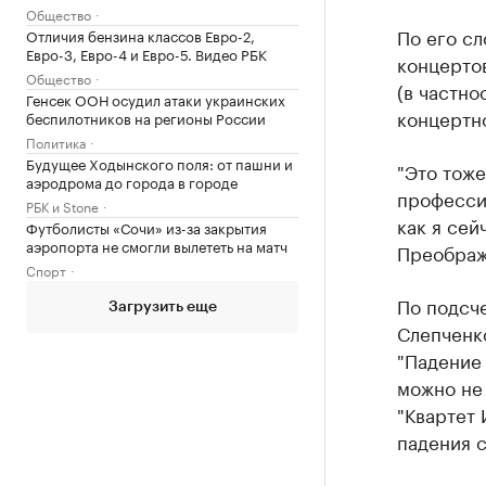
Общество
По его с
Отличия бензина классов Евро-2,
Евро-3, Евро-4 и Евро-5. Видео РБК
концерто
Общество
(в частн
Генсек ООН осудил атаки украинских
концертно
беспилотников на регионы России
Политика
Будущее Ходынского поля: от пашни и
"Это тоже
аэродрома до города в городе
професси
РБК и Stone
как я сей
Футболисты «Сочи» из-за закрытия
аэропорта не смогли вылететь на матч
Преображ
Спорт
По подсче
Загрузить еще
Слепченко
"Падение 
можно не 
"Квартет 
падения с