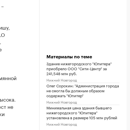
 –
ишу,
LO
.
е
Материалы по теме
Здание нижегородского "Юпитера"
приобрело ООО "Сити-Центр" за
241,548 млн руб.
ымянной
Нижний Новгород
Олег Сорокин: "Администрация города
не смогла бы должным образом
содержать "Юпитер"
высока.
Нижний Новгород
ест не
Минимальная цена здания бывшего
нижегородского "Юпитера"
ки
установлена в размере 105 млн рублей
Нижний Новгород