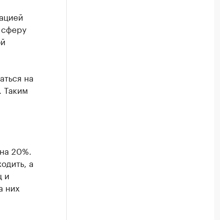
ацией
 сферу
ой
аться на
. Таким
на 20%.
одить, а
ц и
а них