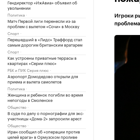
Гендиректор «ИжАвиа» объявил об
увольнении
Политика
Игроки р
Матч Первой лиги перенесли из-за
проблема
проблем с вылетом «Сочи» в Москву
Спорт
Перешедший в «Лидс» Траффорд стал
самым дорогим британским вратарем
Спорт
Как устроены приватные террасы в
квартирах «Серии плюс»
РБК и ПИК Серия плюс
Аэропорт Домодедово открыли для
приема и вылета самолетов
Политика
Женщина и ребенок погибли во время
непогоды в Смоленске
Общество
В суде по делу о порнографии для экс-
участницы «Дома-2» запросили арест
Общество
Иран сообщил об «операции против
целей врага» в Ормузском проливе