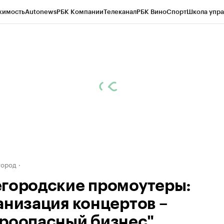
жимость
Autonews
РБК Компании
Телеканал
РБК Вино
Спорт
Школа упра
д
Стиль
Крипто
РБК Бизнес-среда
Дискуссионный клуб
Исследования
К
а контрагентов
Политика
Экономика
Бизнес
Технологии и медиа
Фина
город
городские промоутеры:
анизация концертов –
роопасный бизнес"