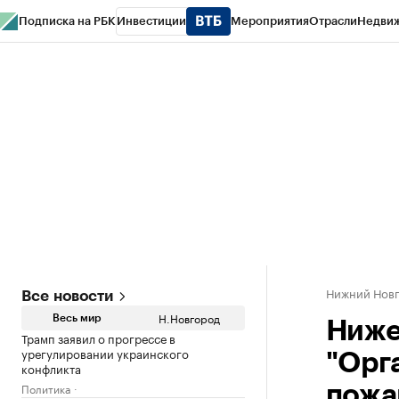
Подписка на РБК
Инвестиции
Мероприятия
Отрасли
Недви
РБК Курсы
РБК Life
Тренды
Визионеры
Национальные проекты
Горо
Газета
Спецпроекты СПб
Конференции СПб
Спецпроекты
Проверк
Нижний Нов
Все новости
Н.Новгород
Весь мир
Ниже
Трамп заявил о прогрессе в
урегулировании украинского
"Орг
конфликта
Политика
пожа