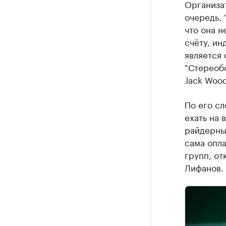
Организа
очередь. 
что она н
счёту, ин
является 
"Стереоб
Jack Wood
По его сл
ехать на 
райдерные
сама опла
групп, от
Лифанов.