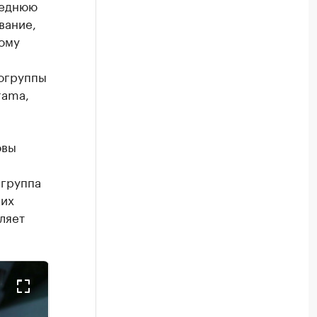
леднюю
вание,
шому
могруппы
rama,
овы
 группа
ких
ляет