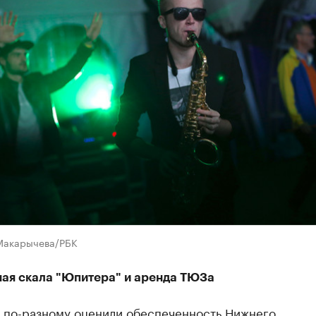
Макарычева/РБК
ая скала "Юпитера" и аренда ТЮЗа
 по-разному оценили обеспеченность Нижнего