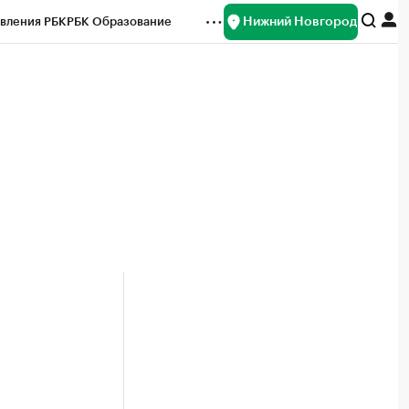
Нижний Новгород
вления РБК
РБК Образование
редитные рейтинги
Франшизы
нсы
Рынок наличной валюты