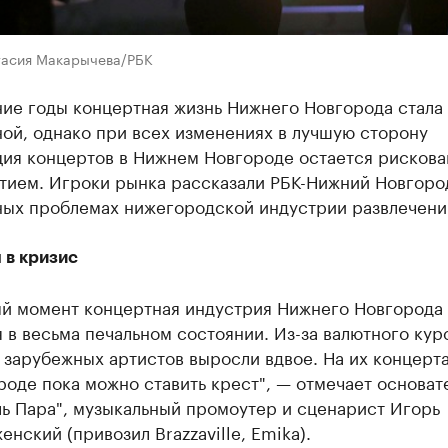
тасия Макарычева/РБК
ние годы концертная жизнь Нижнего Новгорода стала
ой, однако при всех изменениях в лучшую сторону
ция концертов в Нижнем Новгороде остается рисков
тием. Игроки рынка рассказали РБК-Нижний Новгоро
ых проблемах нижегородской индустрии развлечени
 в кризис
ый момент концертная индустрия Нижнего Новгорода
 в весьма печальном состоянии. Из-за валютного кур
зарубежных артистов выросли вдвое. На их концерта
оде пока можно ставить крест", — отмечает основат
ь Пара", музыкальный промоутер и сценарист Игорь
нский (привозил Brazzaville, Emika).