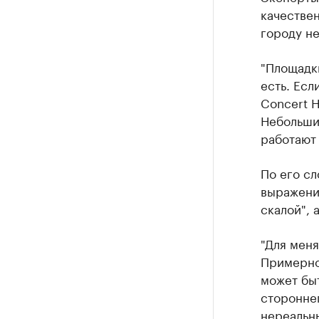
качестве
городу не
"Площадк
есть. Есл
Concert H
Небольшие
работают 
По его сл
выражени
скалой", 
"Для меня
Примерно 
может быт
стороннег
нереальн