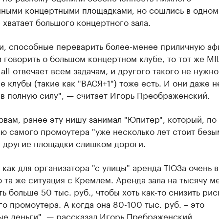
нными концертными площадками, но сошлись в одном
 хватает большого концертного зала.
и, способные переварить более-менее приличную аф
и говорить о большом концертном клубе, то тот же MI
all отвечает всем задачам, и другого такого не нужно
 клубы (такие как "ВАСЯ+1") тоже есть. И они даже н
в полную силу", — считает Игорь Преображенский.
овам, ранее эту нишу занимал "Юпитер", который, по
ю самого промоутера "уже несколько лет стоит без
а другие площадки слишком дороги.
 как для организатора "с улицы" аренда ТЮЗа очень 
та же ситуация с Кремлем. Аренда зала на тысячу м
ь больше 50 тыс. руб., чтобы хоть как-то снизить рис
о промоутера. А когда она 80-100 тыс. руб. – это
ые деньги", — рассказал Игорь Пребраженский.