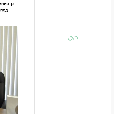
инистр
 под