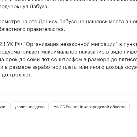
подчеркнул Лабуза.
смотря на это Денису Лабузе не нашлось места в но
бластного правительства.
2.1 УК РФ "Организация незаконной миграции" в пункт
редусматривает максимальное наказание в виде лиш
а срок до семи лет со штрафом в размере до пятисо
и в размере заработной платы или иного дохода осу
 до трех лет.
уза
уголовное дело
УФСБ РФ по Нижегородской области