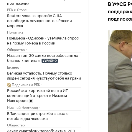
притяжения
В УФСБ Р
РБК и Stone
поддержк
Reuters узнал о просьбе США
подписко
освободить осужденного в России
морпеха
Политика
Премьера «Одиссеи» увеличила спрос
на поэму Гомера в России
Общество
Назван топ-30 самых востребованных
бизнес-книг июля
РАДИО
Бизнес
Великая усталость. Почему столько
людей сегодня чувствуют себя на грани
Подписка на РБК
Российско-киргизский центр ИТ-
компетенций откроют в Нижнем
Новгороде
Нижний Новгород
В Таиланде при стрельбе в школе
погибли два человека
Общество
Зачем смартфону телеобъектив, 200