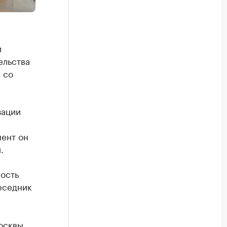
й
ельства
 со
зации
ент он
.
ость
еседник
осквы.