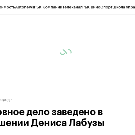
жимость
Autonews
РБК Компании
Телеканал
РБК Вино
Спорт
Школа упра
д
Стиль
Крипто
РБК Бизнес-среда
Дискуссионный клуб
Исследования
К
а контрагентов
Политика
Экономика
Бизнес
Технологии и медиа
Фина
город
овное дело заведено в
шении Дениса Лабузы