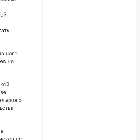
ной
тать
ив него
ев не
ской
тве
ельского
ьства
 в
ысков не