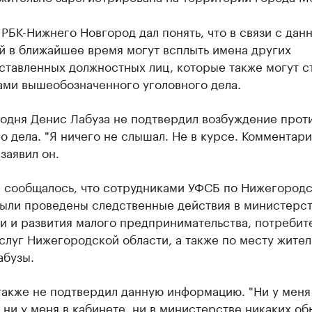
РБК-Нижнего Новгород дал понять, что в связи с дан
й в ближайшее время могут всплыть имена других
тавленных должностных лиц, которые также могут с
ами вышеобозначенного уголовного дела.
одня Денис Лабуза не подтвердил возбуждение прот
о дела. "Я ничего не слышал. Не в курсе. Комментари
 заявил он.
е сообщалось, что сотрудниками УФСБ по Нижегород
были проведены следственные действия в министерс
и и развития малого предпринимательства, потребит
слуг Нижегородской области, а также по месту жител
абузы.
также не подтвердил данную информацию. "Ни у меня
 ни у меня в кабинете, ни в министерстве никаких об