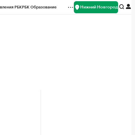
Нижний Новгород
вления РБК
РБК Образование
редитные рейтинги
Франшизы
нсы
Рынок наличной валюты