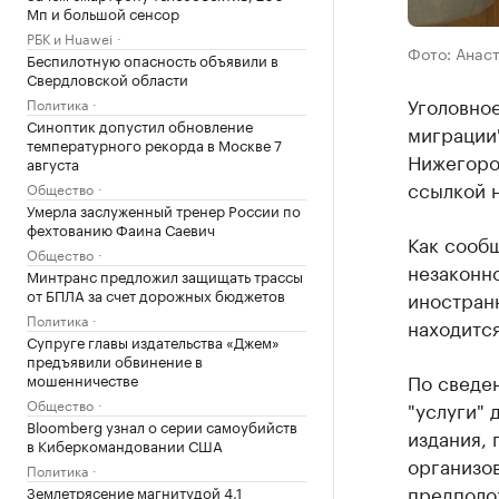
Мп и большой сенсор
РБК и Huawei
Фото: Анас
Беспилотную опасность объявили в
Свердловской области
Уголовное
Политика
Синоптик допустил обновление
миграции
температурного рекорда в Москве 7
Нижегоро
августа
ссылкой 
Общество
Умерла заслуженный тренер России по
фехтованию Фаина Саевич
Как сообщ
Общество
незаконн
Минтранс предложил защищать трассы
от БПЛА за счет дорожных бюджетов
иностран
Политика
находитс
Супруге главы издательства «Джем»
предъявили обвинение в
По сведен
мошенничестве
Общество
"услуги" 
Bloomberg узнал о серии самоубийств
издания, 
в Киберкомандовании США
организов
Политика
предполо
Землетрясение магнитудой 4,1