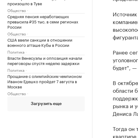
произошло в Туве
Общество
Источник 
Средняя пенсия неработающих
компание
превысила ₽35 тыс. в семи регионах
России
высокопос
Общество
фигурант
США ввели санкции в отношении
военного атташе Кубы в России
Ранее сег
Политика
Власти Венесуэлы и оппозиция начали
уголовног
переговоры спустя неделю задержки
будет", —
Политика
Прощание с олимпийским чемпионом
Иваном Едешко пройдет 7 августа в
В октябр
Москве
области 
Общество
поддержк
рынка и у
Загрузить еще
Дениса Л
Тогда он 
квартире,