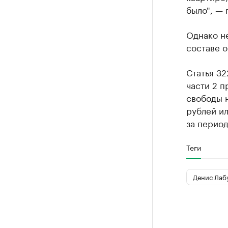
было", — 
Однако не
составе о
Статья 32
части 2 п
свободы н
рублей ил
за период
Теги
Денис Лаб