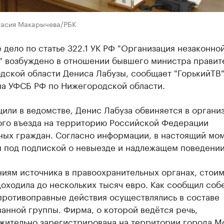
тасия Макарычева/РБК
 дело по статье 322.1 УК РФ "Организация незаконно
" возбуждено в отношении бывшего министра правит
дской области Дениса Лабузы, сообщает "ГорькийТВ"
на УФСБ РФ по Нижегородской области.
или в ведомстве, Денис Лабуза обвиняется в органи
ого въезда на территорию Российской Федерации
ных граждан. Согласно информации, в настоящий мом
я под подпиской о невыезде и надлежащем поведении
иям источника в правоохранительных органах, стоим
доходила до нескольких тысяч евро. Как сообщил соб
противоправные действия осуществлялись в составе
анной группы. Фирма, о которой ведётся речь,
жительно зарегистрирована на территории города М