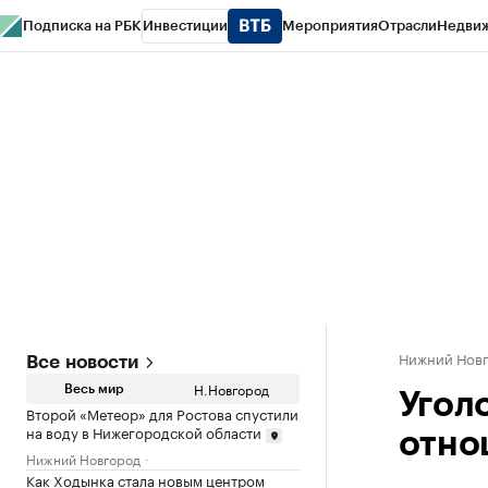
Подписка на РБК
Инвестиции
Мероприятия
Отрасли
Недви
РБК Курсы
РБК Life
Тренды
Визионеры
Национальные проекты
Горо
Газета
Спецпроекты СПб
Конференции СПб
Спецпроекты
Проверк
Нижний Нов
Все новости
Н.Новгород
Весь мир
Угол
Второй «Метеор» для Ростова спустили
на воду в Нижегородской области
отно
Нижний Новгород
Как Ходынка стала новым центром