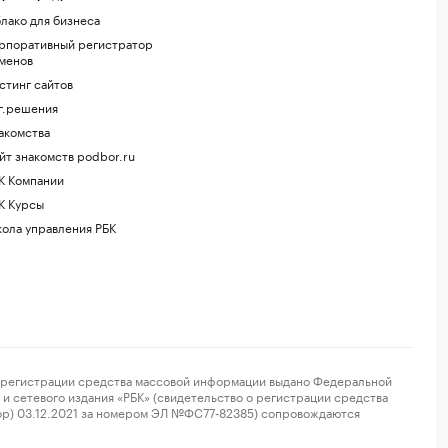
лако для бизнеса
рпоративный регистратор
менов
стинг сайтов
г.решения
акомства
йт знакомств podbor.ru
К Компании
К Курсы
ола управления РБК
регистрации средства массовой информации выдано Федеральной
и сетевого издания «РБК» (свидетельство о регистрации средства
ор) 03.12.2021 за номером ЭЛ №ФС77-82385) сопровождаются