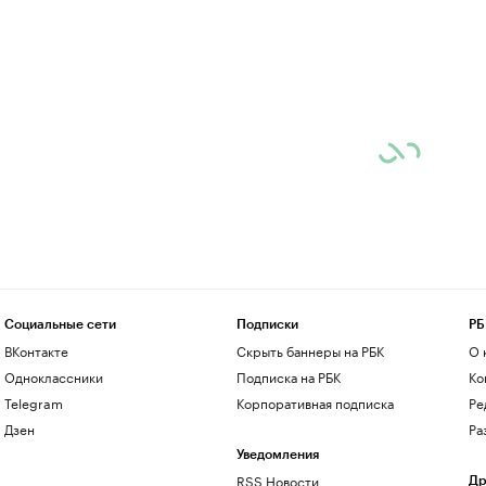
Социальные сети
Подписки
РБ
ВКонтакте
Скрыть баннеры на РБК
О 
Одноклассники
Подписка на РБК
Ко
Telegram
Корпоративная подписка
Ре
Дзен
Ра
Уведомления
RSS Новости
Др