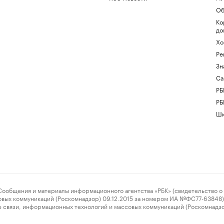
Об
Ко
до
Хо
Ре
Зн
Са
РБ
РБ
Шк
ения и материалы информационного агентства «РБК» (свидетельство о 
овых коммуникаций (Роскомнадзор) 09.12.2015 за номером ИА №ФС77-63848) 
 связи, информационных технологий и массовых коммуникаций (Роскомнадз