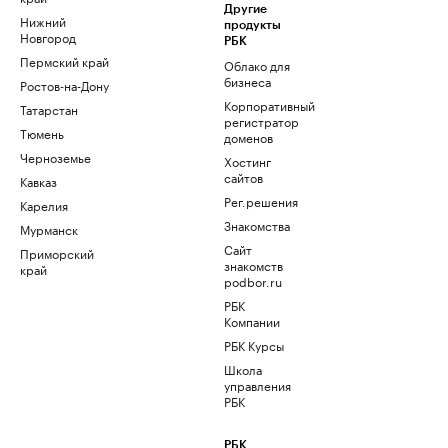
Другие
Нижний
продукты
Новгород
РБК
Пермский край
Облако для
бизнеса
Ростов-на-Дону
Корпоративный
Татарстан
регистратор
Тюмень
доменов
Черноземье
Хостинг
сайтов
Кавказ
Рег.решения
Карелия
Знакомства
Мурманск
Сайт
Приморский
знакомств
край
podbor.ru
РБК
Компании
РБК Курсы
Школа
управления
РБК
РБК