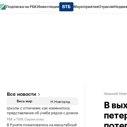
Подписка на РБК
Инвестиции
Мероприятия
Отрасли
Недви
РБК Курсы
РБК Life
Тренды
Визионеры
Национальные проекты
Горо
Газета
Спецпроекты СПб
Конференции СПб
Спецпроекты
Проверк
Нижний Нов
Все новости
Н.Новгород
Весь мир
В вы
Школы с отличием: как изменилось
представление об учебе рядом с домом
пете
РБК и ПИК Серия плюс
В Рунете пожаловались на масштабный
поте