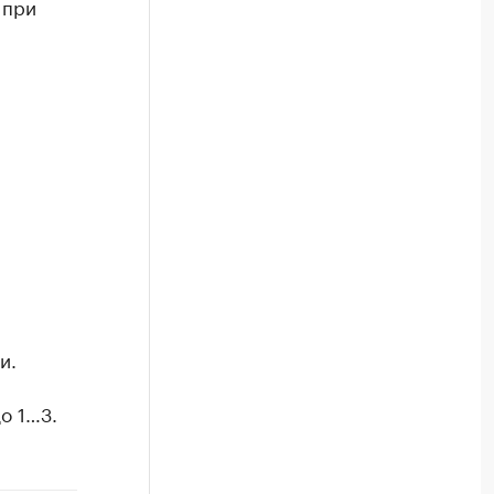
 при
и.
о 1…3.