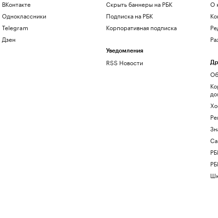
ВКонтакте
Скрыть баннеры на РБК
О 
Одноклассники
Подписка на РБК
Ко
Telegram
Корпоративная подписка
Ре
Дзен
Ра
Уведомления
RSS Новости
Др
Об
Ко
до
Хо
Ре
Зн
Са
РБ
РБ
Шк