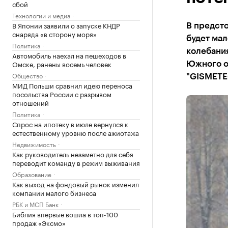
сбой
Технологии и медиа
В Японии заявили о запуске КНДР
В предсто
снаряда «в сторону моря»
будет мал
Политика
колебания
Автомобиль наехал на пешеходов в
Омске, ранены восемь человек
Южного ок
Общество
"GISMETE
МИД Польши сравнил идею переноса
посольства России с разрывом
отношений
Политика
Спрос на ипотеку в июле вернулся к
естественному уровню после ажиотажа
Недвижимость
Как руководитель незаметно для себя
переводит команду в режим выживания
Образование
Как выход на фондовый рынок изменил
компании малого бизнеса
РБК и МСП Банк
Библия впервые вошла в топ-100
продаж «Эксмо»