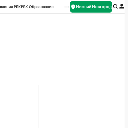
Нижний Новгород
вления РБК
РБК Образование
редитные рейтинги
Франшизы
нсы
Рынок наличной валюты