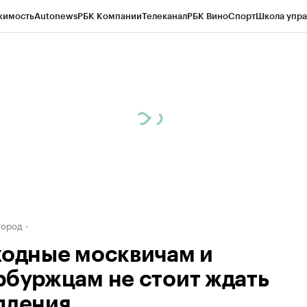
жимость
Autonews
РБК Компании
Телеканал
РБК Вино
Спорт
Школа упра
д
Стиль
Крипто
РБК Бизнес-среда
Дискуссионный клуб
Исследования
К
а контрагентов
Политика
Экономика
Бизнес
Технологии и медиа
Фина
город
ходные москвичам и
рбуржцам не стоит ждать
пления