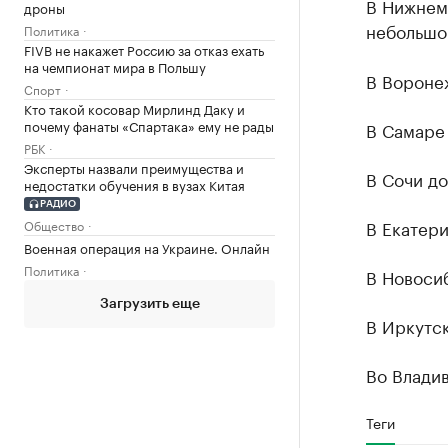
В Нижнем 
дроны
небольшо
Политика
FIVB не накажет Россию за отказ ехать
на чемпионат мира в Польшу
В Воронеж
Спорт
Кто такой косовар Мирлинд Даку и
почему фанаты «Спартака» ему не рады
В Самаре 
РБК
Эксперты назвали преимущества и
В Сочи до
недостатки обучения в вузах Китая
РАДИО
В Екатери
Общество
Военная операция на Украине. Онлайн
Политика
В Новосиб
Загрузить еще
В Иркутск
Во Владив
Теги