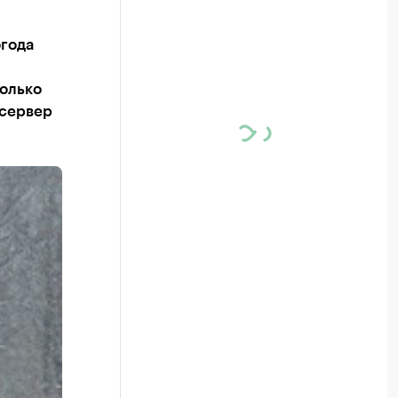
огода
только
 сервер