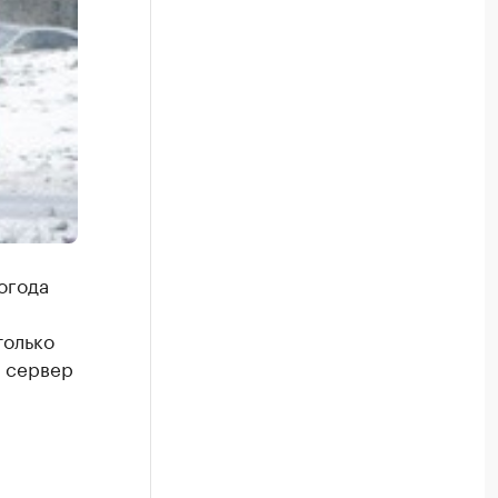
огода
только
т сервер