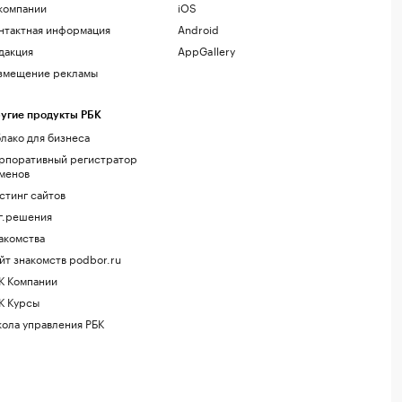
компании
iOS
нтактная информация
Android
дакция
AppGallery
змещение рекламы
угие продукты РБК
лако для бизнеса
рпоративный регистратор
менов
стинг сайтов
г.решения
акомства
йт знакомств podbor.ru
К Компании
К Курсы
ола управления РБК