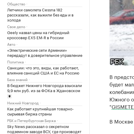
Общество
Летчики самолета Cessna 182
рассказали, как выжили без еды и в
холоде
Свое дело
Geely назвал цены на гибридный
кроссовер EX5 EM-R в России
Авто
«Электрические сети Армении»
передадут в доверительное управление
Политика
Санкции: что это, виды, как работают,
влияние санкций США и ЕС на Россию
В предст
База знаний
будет мал
В бюджет Нижнего Новгорода взыскали
9,9 млн руб. из-за ФОКа в Ждановском
колебания
Южного ок
Нижний Новгород
"
GISMET
Как работает крупнейшая товарно-
сырьевая биржа страны
В Москве 
РБК и Петербургская Биржа
Sky News рассказал о секретном
подземном заводе ВСУ, где производят