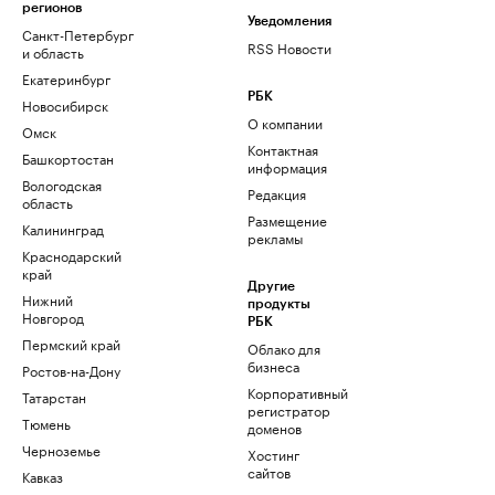
регионов
Уведомления
Санкт-Петербург
RSS Новости
и область
Екатеринбург
РБК
Новосибирск
О компании
Омск
Контактная
Башкортостан
информация
Вологодская
Редакция
область
Размещение
Калининград
рекламы
Краснодарский
край
Другие
Нижний
продукты
Новгород
РБК
Пермский край
Облако для
бизнеса
Ростов-на-Дону
Корпоративный
Татарстан
регистратор
Тюмень
доменов
Черноземье
Хостинг
сайтов
Кавказ