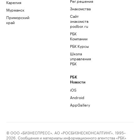
Рег.решения
Карелия
Знакомства
Мурманск
Сайт
Приморский
знакомств
край
podbor.ru
РБК
Компании
РБК Курсы
Школа
управления
РБК
РБК
Новости
iOS
Android
AppGallery
© ООО «БИЗНЕСПРЕСС», АО «РОСБИЗНЕСКОНСАЛТИНГ», 1995–
2026. Сообщения и материалы информационного агентства «РБК»