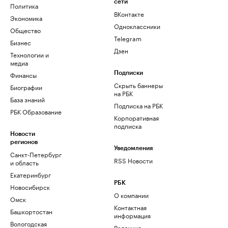
сети
Политика
ВКонтакте
Экономика
Одноклассники
Общество
Telegram
Бизнес
Дзен
Технологии и
медиа
Финансы
Подписки
Скрыть баннеры
Биографии
на РБК
База знаний
Подписка на РБК
РБК Образование
Корпоративная
подписка
Новости
регионов
Уведомления
Санкт-Петербург
RSS Новости
и область
Екатеринбург
РБК
Новосибирск
О компании
Омск
Контактная
Башкортостан
информация
Вологодская
Редакция