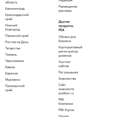
область
Размещение
Калининград
рекламы
Краснодарский
край
Другие
Нижний
продукты
Новгород
РБК
Пермский край
Облако для
бизнеса
Ростов-на-Дону
Корпоративный
Татарстан
регистратор
Тюмень
доменов
Черноземье
Хостинг
сайтов
Кавказ
Рег.решения
Карелия
Знакомства
Мурманск
Сайт
Приморский
знакомств
край
podbor.ru
РБК
Компании
РБК Курсы
Школа