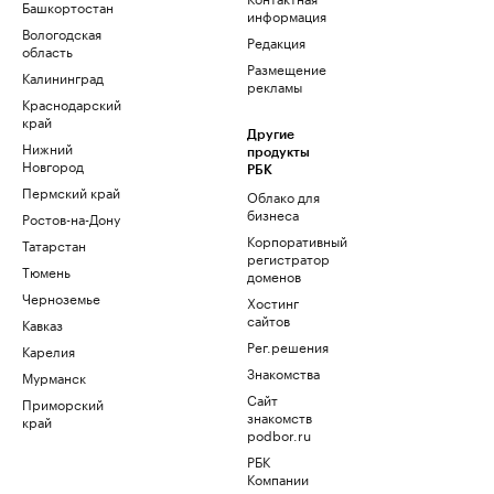
Башкортостан
информация
Вологодская
Редакция
область
Размещение
Калининград
рекламы
Краснодарский
край
Другие
Нижний
продукты
Новгород
РБК
Пермский край
Облако для
бизнеса
Ростов-на-Дону
Корпоративный
Татарстан
регистратор
Тюмень
доменов
Черноземье
Хостинг
сайтов
Кавказ
Рег.решения
Карелия
Знакомства
Мурманск
Сайт
Приморский
знакомств
край
podbor.ru
РБК
Компании