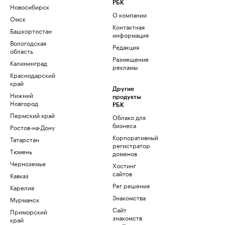
РБК
Новосибирск
О компании
Омск
Контактная
Башкортостан
информация
Вологодская
Редакция
область
Размещение
Калининград
рекламы
Краснодарский
край
Другие
Нижний
продукты
Новгород
РБК
Пермский край
Облако для
бизнеса
Ростов-на-Дону
Корпоративный
Татарстан
регистратор
Тюмень
доменов
Черноземье
Хостинг
сайтов
Кавказ
Рег.решения
Карелия
Знакомства
Мурманск
Сайт
Приморский
знакомств
край