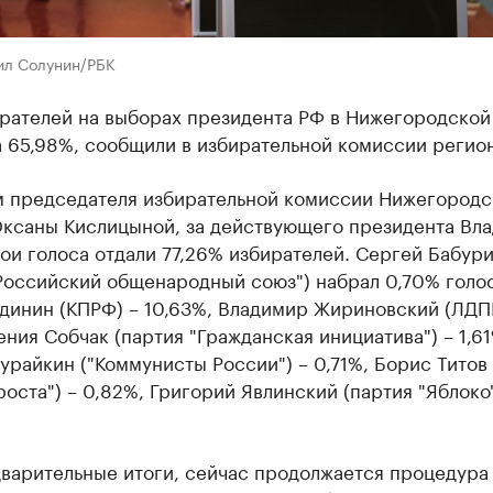
ил Солунин/РБК
ирателей на выборах президента РФ в Нижегородской
 65,98%, сообщили в избирательной комиссии регион
м председателя избирательной комиссии Нижегородс
Оксаны Кислицыной, за действующего президента Вл
ои голоса отдали 77,26% избирателей. Сергей Бабур
Российский общенародный союз") набрал 0,70% голо
динин (КПРФ) – 10,63%, Владимир Жириновский (ЛДП
ения Собчак (партия "Гражданская инициатива") – 1,61
райкин ("Коммунисты России") – 0,71%, Борис Титов
роста") – 0,82%, Григорий Явлинский (партия "Яблоко"
дварительные итоги, сейчас продолжается процедура