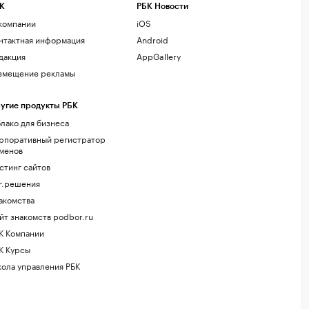
К
РБК Новости
компании
iOS
нтактная информация
Android
дакция
AppGallery
змещение рекламы
угие продукты РБК
лако для бизнеса
рпоративный регистратор
менов
стинг сайтов
г.решения
акомства
йт знакомств podbor.ru
К Компании
К Курсы
ола управления РБК