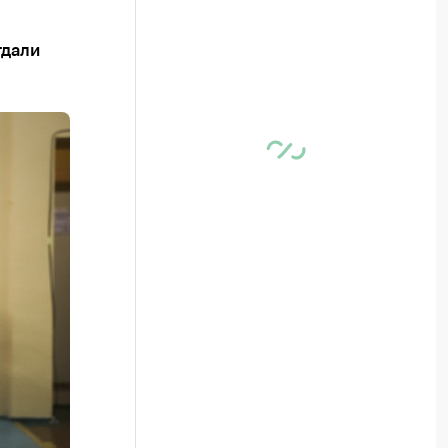
тдали