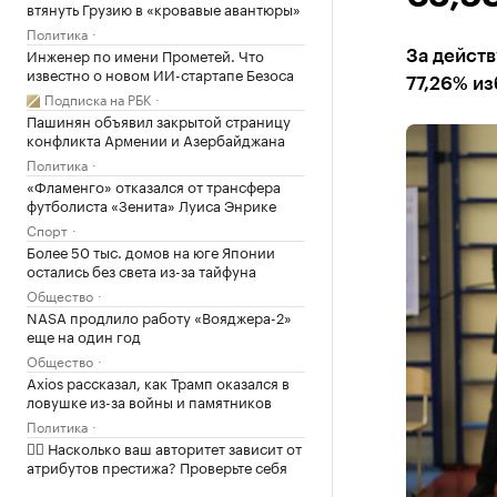
втянуть Грузию в «кровавые авантюры»
Политика
Инженер по имени Прометей. Что
За дейст
известно о новом ИИ-стартапе Безоса
77,26% и
Подписка на РБК
Пашинян объявил закрытой страницу
конфликта Армении и Азербайджана
Политика
«Фламенго» отказался от трансфера
футболиста «Зенита» Луиса Энрике
Спорт
Более 50 тыс. домов на юге Японии
остались без света из-за тайфуна
Общество
NASA продлило работу «Вояджера-2»
еще на один год
Общество
Axios рассказал, как Трамп оказался в
ловушке из-за войны и памятников
Политика
✍🏻 Насколько ваш авторитет зависит от
атрибутов престижа? Проверьте себя