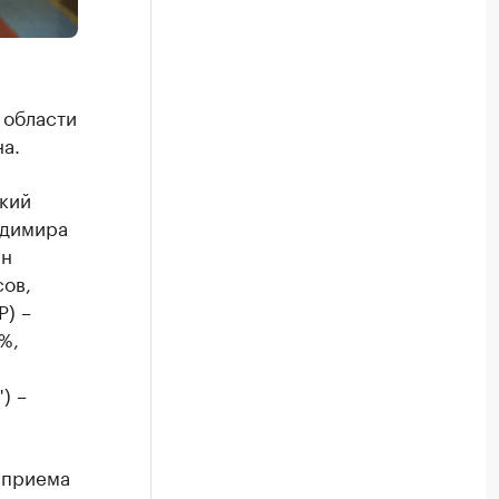
 области
а.
кий
адимира
ин
сов,
Р) –
%,
) –
 приема