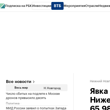
Подписка на РБК
Инвестиции
Мероприятия
Отрасли
Недви
РБК Курсы
РБК Life
Тренды
Визионеры
Национальные проекты
Горо
Газета
Спецпроекты СПб
Конференции СПб
Спецпроекты
Проверк
Нижний Нов
Все новости
Н.Новгород
Весь мир
Явка
Число сбитых на подлете к Москве
дронов превысило десять
Ниже
Политика
МИД России заявил о попытках Запада
65,9