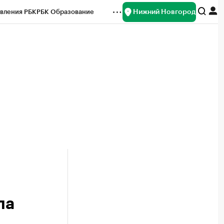
Нижний Новгород
вления РБК
РБК Образование
редитные рейтинги
Франшизы
нсы
Рынок наличной валюты
ла