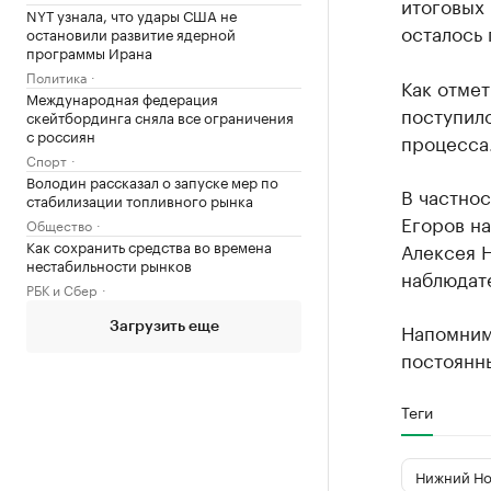
итоговых 
NYT узнала, что удары США не
осталось 
остановили развитие ядерной
программы Ирана
Политика
Как отмет
Международная федерация
поступил
скейтбординга сняла все ограничения
с россиян
процесса.
Спорт
Володин рассказал о запуске мер по
В частно
стабилизации топливного рынка
Егоров н
Общество
Как сохранить средства во времена
Алексея Н
нестабильности рынков
наблюдате
РБК и Сбер
Напомним
Загрузить еще
постоянн
Теги
Нижний Но