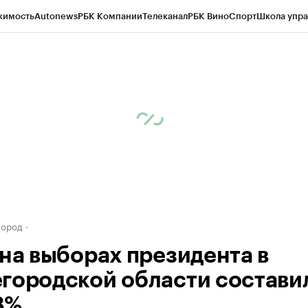
жимость
Autonews
РБК Компании
Телеканал
РБК Вино
Спорт
Школа упра
д
Стиль
Крипто
РБК Бизнес-среда
Дискуссионный клуб
Исследования
К
а контрагентов
Политика
Экономика
Бизнес
Технологии и медиа
Фина
город
 на выборах президента в
городской области состави
8%