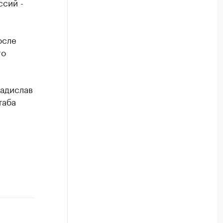
ссий -
осле
го
ладислав
таба