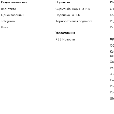
Социальные сети
Подписки
РБ
ВКонтакте
Скрыть баннеры на РБК
О 
Одноклассники
Подписка на РБК
Ко
Telegram
Корпоративная подписка
Ре
Дзен
Ра
Уведомления
RSS Новости
Др
Об
Ко
до
Хо
Ре
Зн
Са
РБ
РБ
Шк