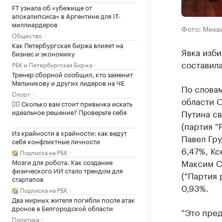
FT узнала об «убежище от
апокалипсиса» в Аргентине для IT-
миллиардеров
Фото: Миха
Общество
Как Петербургская биржа влияет на
Явка изб
бизнес и экономику
составила
РБК и Петербургская Биржа
Тренер сборной сообщил, кто заменит
Мельникову и других лидеров на ЧЕ
По слова
Спорт
области 
✍🏻 Сколько вам стоит привычка искать
идеальное решение? Проверьте себя
Путина св
(партия "
Из крайности в крайности: как ведут
Павел Гру
себя конфликтные личности
6,47%, Кс
Подписка на РБК
Максим Су
Мозги для робота. Как создание
физического ИИ стало трендом для
("Партия 
стартапов
0,93%.
Подписка на РБК
Два мирных жителя погибли после атак
дронов в Белгородской области
"Это пре
Политика