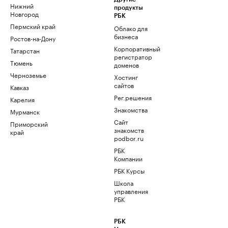
Нижний
продукты
Новгород
РБК
Пермский край
Облако для
бизнеса
Ростов-на-Дону
Корпоративный
Татарстан
регистратор
Тюмень
доменов
Черноземье
Хостинг
сайтов
Кавказ
Рег.решения
Карелия
Знакомства
Мурманск
Сайт
Приморский
знакомств
край
podbor.ru
РБК
Компании
РБК Курсы
Школа
управления
РБК
РБК