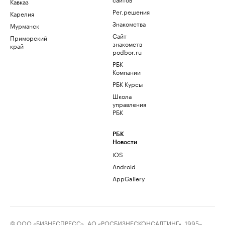
Кавказ
Рег.решения
Карелия
Знакомства
Мурманск
Сайт
Приморский
знакомств
край
podbor.ru
РБК
Компании
РБК Курсы
Школа
управления
РБК
РБК
Новости
iOS
Android
AppGallery
© ООО «БИЗНЕСПРЕСС», АО «РОСБИЗНЕСКОНСАЛТИНГ», 1995–