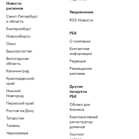
Новости
регионов
Уведомления
Санкт-Петербург
RSS Новости
и область
Екатеринбург
РБК
Новосибирск
О компании
Омск
Контактная
Башкортостан
информация
Вологодская
Редакция
область
Размещение
Калининград
рекламы
Краснодарский
край
Другие
Нижний
продукты
Новгород
РБК
Пермский край
Облако для
бизнеса
Ростов-на-Дону
Корпоративный
Татарстан
регистратор
Тюмень
доменов
Черноземье
Хостинг
сайтов