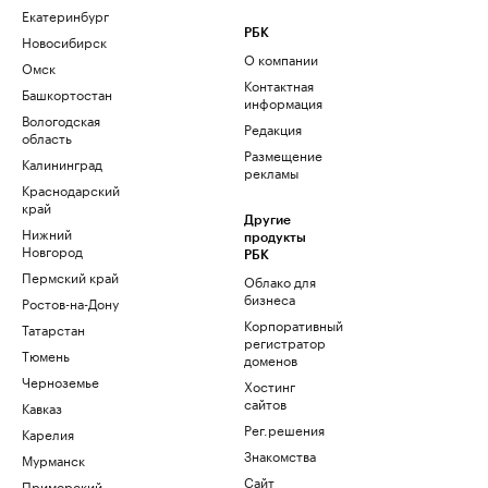
Екатеринбург
РБК
Новосибирск
О компании
Омск
Контактная
Башкортостан
информация
Вологодская
Редакция
область
Размещение
Калининград
рекламы
Краснодарский
край
Другие
Нижний
продукты
Новгород
РБК
Пермский край
Облако для
бизнеса
Ростов-на-Дону
Корпоративный
Татарстан
регистратор
Тюмень
доменов
Черноземье
Хостинг
сайтов
Кавказ
Рег.решения
Карелия
Знакомства
Мурманск
Сайт
Приморский