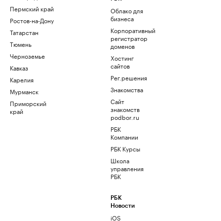
Пермский край
Облако для
бизнеса
Ростов-на-Дону
Корпоративный
Татарстан
регистратор
Тюмень
доменов
Черноземье
Хостинг
сайтов
Кавказ
Рег.решения
Карелия
Знакомства
Мурманск
Сайт
Приморский
знакомств
край
podbor.ru
РБК
Компании
РБК Курсы
Школа
управления
РБК
РБК
Новости
iOS