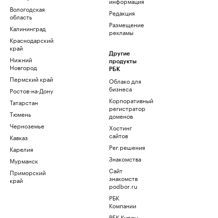
информация
Вологодская
Редакция
область
Размещение
Калининград
рекламы
Краснодарский
край
Другие
Нижний
продукты
Новгород
РБК
Пермский край
Облако для
бизнеса
Ростов-на-Дону
Корпоративный
Татарстан
регистратор
Тюмень
доменов
Черноземье
Хостинг
сайтов
Кавказ
Рег.решения
Карелия
Знакомства
Мурманск
Сайт
Приморский
знакомств
край
podbor.ru
РБК
Компании
РБК Курсы