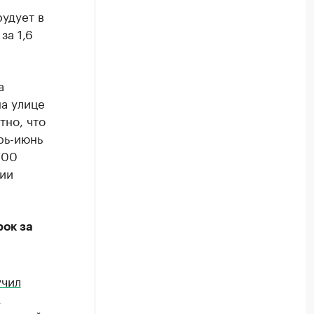
удует в
за 1,6
а
на улице
тно, что
рь-июнь
200
ции
ок за
учил
,