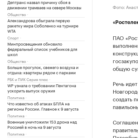
Дептранс назвал причину сбоя в
Фото: Анас
движении трамваев на севере Москвы
Общество
Александрова обыграла первую
«Ростеле
ракетку мира Соболенко на турнире
WTA
ПАО ​«Ро
Спорт
Минпросвещения обновило
выполнен
федеральный список учебников для
конструк
школ
госзакупо
Общество
Больше прогулок, свежего воздуха и
общую су
отдыха: квартиры рядом с парками
РБК и ПИК Серия плюс
Речь идет
WP узнала о требовании Пентагона
Новгороде
ускорить выпуск оружия
Политика
создать п
Что известно об атаках БПЛА на
павильоны
регионы России. Главное к 9 августа
Политика
Соглашен
Военные уничтожили 153 дрона над
Россией в ночь на 9 августа
правител
Политика
Петербур