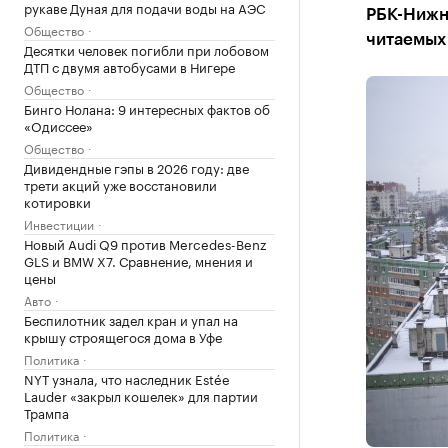
рукаве Дуная для подачи воды на АЭС
РБК-Нижн
Общество
читаемых
Десятки человек погибли при лобовом
ДТП с двумя автобусами в Нигере
Общество
Бинго Нолана: 9 интересных фактов об
«Одиссее»
Общество
Дивидендные гэпы в 2026 году: две
трети акций уже восстановили
котировки
Инвестиции
Новый Audi Q9 против Mercedes-Benz
GLS и BMW X7. Сравнение, мнения и
цены
Авто
Беспилотник задел кран и упал на
крышу строящегося дома в Уфе
Политика
NYT узнала, что наследник Estée
Lauder «закрыл кошелек» для партии
Трампа
Политика