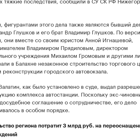
х тяжкие последствия, сообщили в СУ СК РФ Нижего
, фигурантами этого дела также являются бывший де
андр Глушков и его брат Владимир Глушков. По верс
я, они вместе со своим юристом Анной Игнашевой,
имателем Владимиром Прядиловым, директором
льного учреждения Михаилом Громовым и другими л
али в Балахне незаконное строительство торгового 
 реконструкции городского автовокзала.
алатин, как было установлено в суде, выдал разреше
укцию комплекса автостанции. Поскольку экс-чиновн
досудебное соглашение о сотрудничестве, его дело
ивалось в особом порядке.
ьство региона потратит 3 млрд руб. на переоснащен
ждений