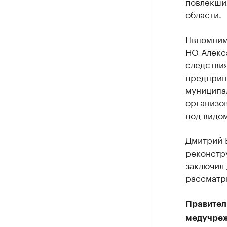
повлекши
области.
Нвпомним
НО Алекс
следстви
предприн
муниципа
организов
под видом
Дмитрий В
реконстр
заключил 
рассматр
Правител
медучре