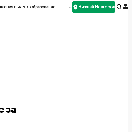
Нижний Новгород
вления РБК
РБК Образование
редитные рейтинги
Франшизы
нсы
Рынок наличной валюты
е за