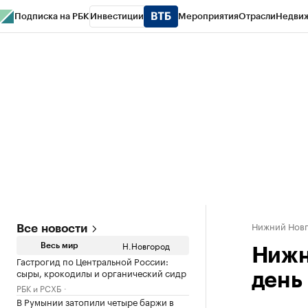
Подписка на РБК
Инвестиции
Мероприятия
Отрасли
Недви
РБК Курсы
РБК Life
Тренды
Визионеры
Национальные проекты
Горо
Газета
Спецпроекты СПб
Конференции СПб
Спецпроекты
Проверк
Нижний Нов
Все новости
Н.Новгород
Весь мир
Нижн
Гастрогид по Центральной России:
сыры, крокодилы и органический сидр
день
РБК и РСХБ
В Румынии затопили четыре баржи в