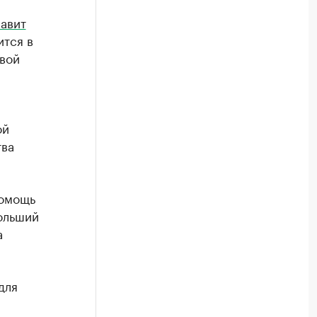
авит
ится в
вой
ой
тва
помощь
ольший
а
для