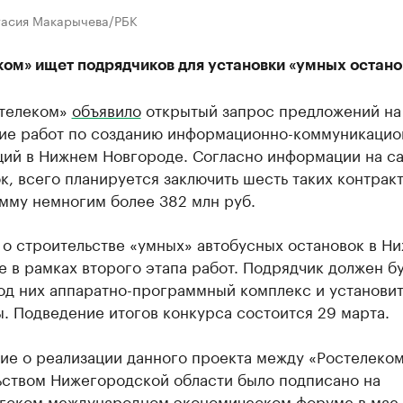
тасия Макарычева/РБК
ком» ищет подрядчиков для установки «умных остано
стелеком»
объявило
открытый запрос предложений на
ие работ по созданию информационно-коммуникацио
ций в Нижнем Новгороде. Согласно информации на с
к, всего планируется заключить шесть таких контракт
мму немногим более 382 млн руб.
 о строительстве «умных» автобусных остановок в Н
 в рамках второго этапа работ. Подрядчик должен б
од них аппаратно-программный комплекс и установит
. Подведение итогов конкурса состоится 29 марта.
ие о реализации данного проекта между «Ростелеко
ьством Нижегородской области было подписано на
гском международном экономическом форуме в мае