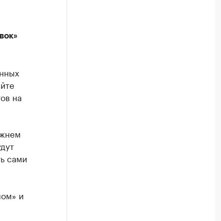
вок»
нных
айте
ов на
ижнем
удут
ь сами
мом» и