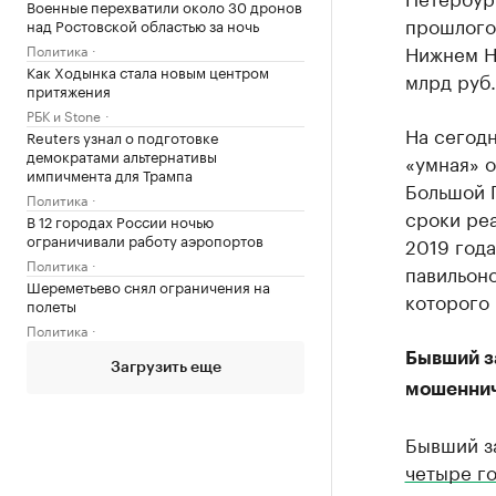
Военные перехватили около 30 дронов
прошлого 
над Ростовской областью за ночь
Нижнем Но
Политика
Как Ходынка стала новым центром
млрд руб.
притяжения
РБК и Stone
На сегод
Reuters узнал о подготовке
демократами альтернативы
«умная» о
импичмента для Трампа
Большой П
Политика
сроки реа
В 12 городах России ночью
ограничивали работу аэропортов
2019 года
Политика
павильоно
Шереметьево снял ограничения на
которого 
полеты
Политика
Бывший з
Загрузить еще
мошеннич
Бывший з
четыре го