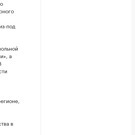
со
рного
из-под
польной
и», а
В
сти
егионе,
тва в