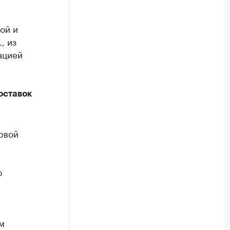
ой и
, из
ацией
оставок
рвой
о
м