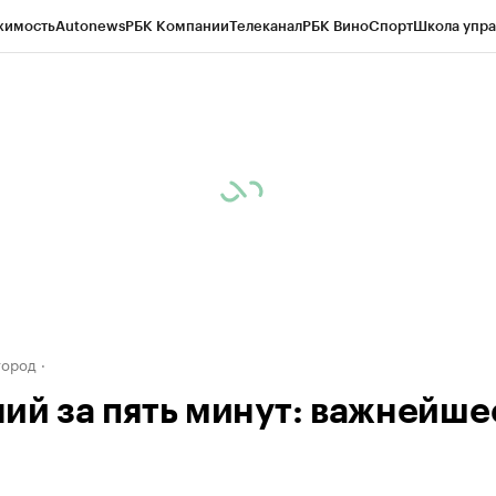
жимость
Autonews
РБК Компании
Телеканал
РБК Вино
Спорт
Школа упра
д
Стиль
Крипто
РБК Бизнес-среда
Дискуссионный клуб
Исследования
К
а контрагентов
Политика
Экономика
Бизнес
Технологии и медиа
Фина
город
ий за пять минут: важнейше