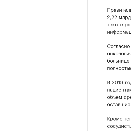
Правител
2,22 млрд
тексте р
информац
Согласно
онкологи
больнице 
полность
В 2019 г
пациентам
объем сре
оставшиес
Кроме тог
сосудист