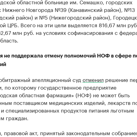
дской областной больнице им. Семашко, городских
х Нижнего Новгорода №39 (Канавинский район), №13
дский район) и №5 (Нижегородский район), Городецк
й ЦРБ. Всего на эти цели выделяется 816,67 млн руб.
2,67 млн руб. на условиях софинасирования с федер
бласть.
я не поддержала отмену полномочий НОФ в сфере п
ий
рбитражный апелляционный суд
отменил
решение пе
и, по которому государственное предприятие
одская областная фармация» (НОФ) не может быть
нным поставщиком медицинских изделий, лекарств п
 и специализированных продуктов питания льготным
ям граждан.
, правовой акт, принятый законодательным собрание