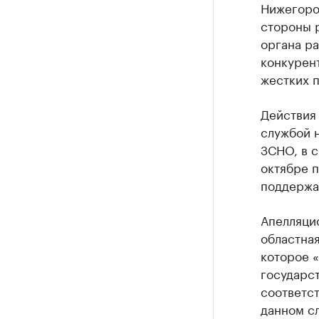
Нижегород
стороны 
органа ра
конкурен
жестких п
Действия
службой н
ЗСНО, в с
октябре 
поддержа
Апелляцио
областна
которое 
государст
соответст
данном сл