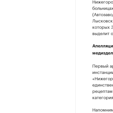
Нижегоро
больница
(Автозаво
Лысковско
которых 3
выделит о
Апелляци
медиздел
Первый а
инстанци
«Нижегор
единстве
рецептам
категори
Напомним