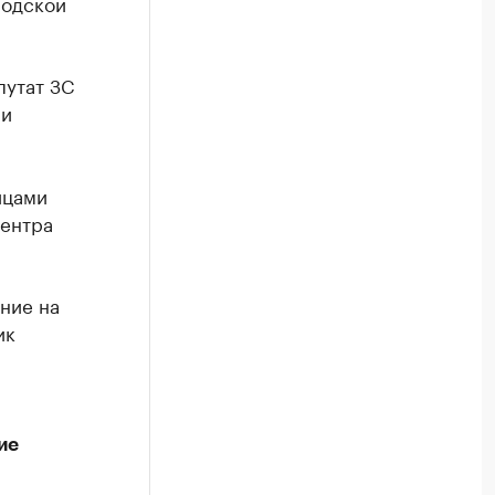
родской
путат ЗС
ии
ицами
центра
ние на
ик
ие