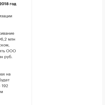
2018 год
изации
живание
96,2 млн
ском,
нять ООО
н руб.
ах на
будет
– 192
ом