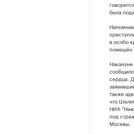
говорится
была пода
Напомним
преступле
в особо к
помещён п
Накануне 
сообщило
сердца. 
заявивший
также ад
что Шеле
НИА "Ниж
под стра
Москвы.