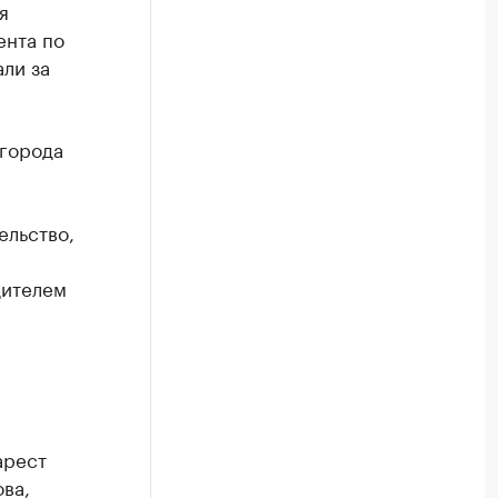
я
ента по
ли за
вгорода
ельство,
дителем
арест
ва,