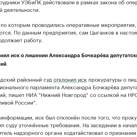
трудники УЭБиПК действовали в рамках закона об опе
й деятельности.
 по которым проводились оперативные мероприятия, 
ются. По данным предприятия, сам Цыганков в насто
одолжает работу.
онил иск о лишении Александра Бочкарёва депутатск
ий
дский районный суд
отклонил иск
прокуратуры о ли
гионального парламента Александра Бочкарёва депут
ий, пишет НИА "Нижний Новгород" со ссылкой на НР
ливой России".
информации, иск был отклонён после того, что прок
л суду уточнённые требования. На заседании в начал
тель надзорного органа ходатайствовал о признании