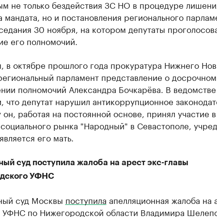
ым не только бездействия ЗС НО в процедуре лишени
 мандата, но и постановления регионального парлам
седания 30 ноября, на котором депутаты проголосова
ие его полномочий.
, в октябре прошлого года прокуратура Нижнего Но
 региональный парламент представление о досрочном
нии полномочий Александра Бочкарёва. В ведомстве
, что депутат нарушил антикоррупционное законодат
 он, работая на постоянной основе, принял участие в
 социального рынка "Народный" в Севастополе, учре
является его мать.
ный суд поступила жалоба на арест экс-главы
дского УФНС
ный суд Москвы
поступила
апелляционная жалоба на 
ы УФНС по Нижегородской области Владимира Шелепо