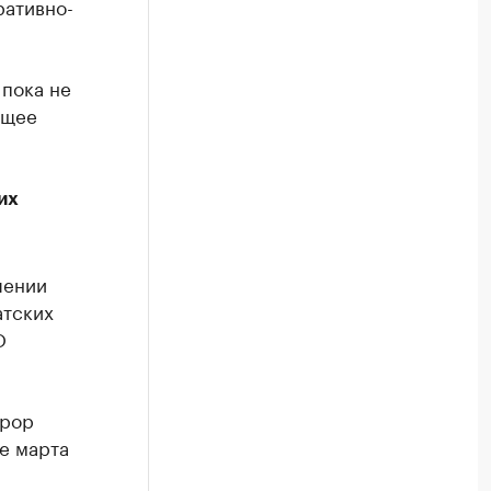
ративно-
пока не
ящее
их
шении
атских
О
урор
е марта