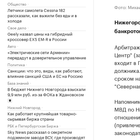
Общество
Фото: Миха
Летчики самолета Cessna 182
рассказали, как выжили без еды и в
холоде
Нижегоро
Свое дело
банкрото
Geely назвал цены на гибридный
кроссовер EX5 EM-R в России
Арбитраж
Авто
«Электрические сети Армении»
Центр" (з
передадут в доверительное управление
входит в 
Политика
должника
Санкции: что это, виды, как работают,
влияние санкций США и ЕС на Россию
сроком н
База знаний
"Северна
В бюджет Нижнего Новгорода взыскали
9,9 млн руб. из-за ФОКа в Ждановском
Напомним,
Нижний Новгород
МВД по Н
Как работает крупнейшая товарно-
отношении
сырьевая биржа страны
(привлеч
РБК и Петербургская Биржа
законода
Sky News рассказал о секретном
подземном заводе ВСУ, где производят