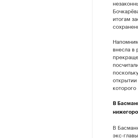
незаконн
Бочкарёва
итогам за
сохранен
Напомним
внесла в
прекраще
посчитали
поскольку
открытии
которого 
В Басман
нижегоро
В Басман
экс-глав