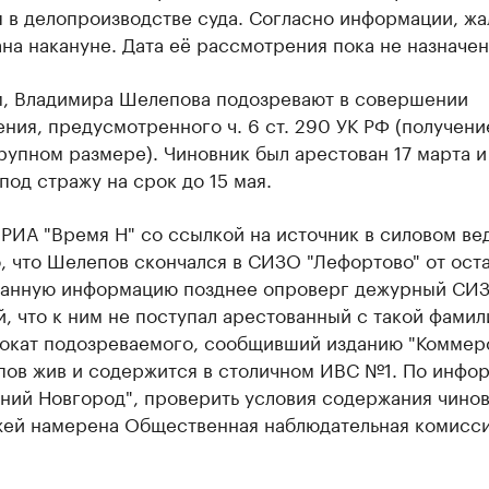
 в делопроизводстве суда. Согласно информации, жа
на накануне. Дата её рассмотрения пока не назначен
, Владимира Шелепова подозревают в совершении
ния, предусмотренного ч. 6 ст. 290 УК РФ (получени
рупном размере). Чиновник был арестован 17 марта и
од стражу на срок до 15 мая.
РИА "Время Н" со ссылкой на источник в силовом ве
, что Шелепов скончался в СИЗО "Лефортово" от ост
Данную информацию позднее опроверг дежурный СИЗ
, что к ним не поступал арестованный с такой фамил
вокат подозреваемого, сообщивший изданию "Коммерс
пов жив и содержится в столичном ИВС №1. По инфо
ний Новгород", проверить условия содержания чино
жей намерена Общественная наблюдательная комисс