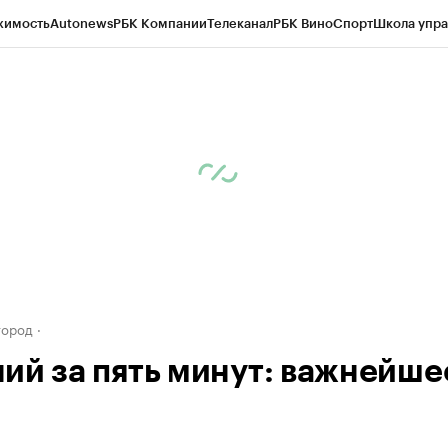
жимость
Autonews
РБК Компании
Телеканал
РБК Вино
Спорт
Школа упра
д
Стиль
Крипто
РБК Бизнес-среда
Дискуссионный клуб
Исследования
К
а контрагентов
Политика
Экономика
Бизнес
Технологии и медиа
Фина
город
ий за пять минут: важнейше