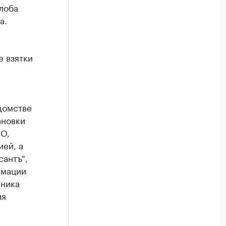
лоба
а.
е взятки
домстве
ановки
О,
ией, а
антъ",
рмации
вника
ия