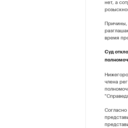
нет, а со
розыскно
Причины,
разглаша
время пр
Суд откл
полномоч
Нижегоро
члена ре
полномоч
"Справед
Согласно 
представи
представи