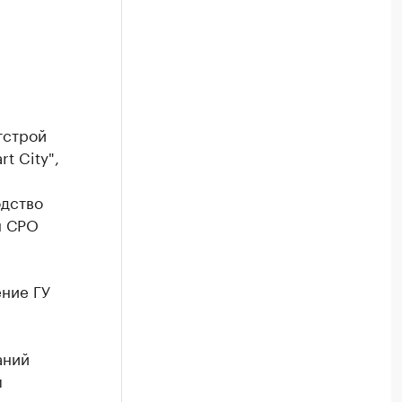
строй
t City",
одство
н СРО
ение ГУ
аний
м