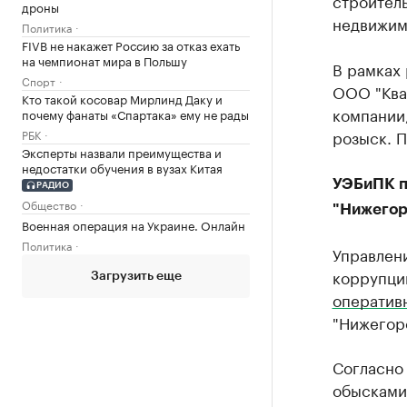
строитель
дроны
недвижим
Политика
FIVB не накажет Россию за отказ ехать
на чемпионат мира в Польшу
В рамках 
Спорт
ООО "Ква
Кто такой косовар Мирлинд Даку и
компании
почему фанаты «Спартака» ему не рады
розыск. П
РБК
Эксперты назвали преимущества и
недостатки обучения в вузах Китая
УЭБиПК п
РАДИО
Общество
"Нижегор
Военная операция на Украине. Онлайн
Политика
Управлен
коррупци
Загрузить еще
оператив
"Нижегор
Согласно
обысками.