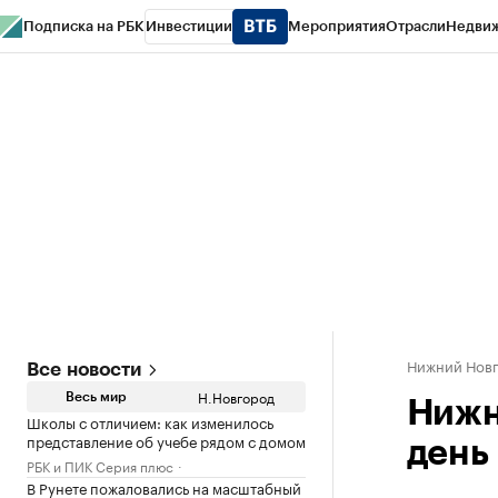
Подписка на РБК
Инвестиции
Мероприятия
Отрасли
Недви
РБК Курсы
РБК Life
Тренды
Визионеры
Национальные проекты
Горо
Газета
Спецпроекты СПб
Конференции СПб
Спецпроекты
Проверк
Нижний Нов
Все новости
Н.Новгород
Весь мир
Нижн
Школы с отличием: как изменилось
представление об учебе рядом с домом
день
РБК и ПИК Серия плюс
В Рунете пожаловались на масштабный