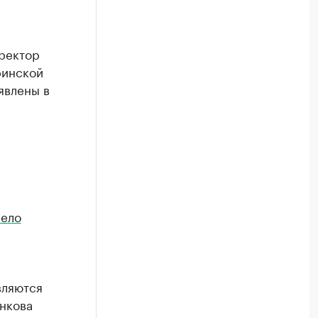
иректор
ринской
явлены в
ело
вляются
нкова