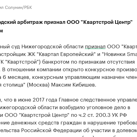
ил Солунин/РБК
дский арбитраж признал ООО "Квартстрой Центр"
м
ный суд Нижегородской области
признал
ООО "Кварт
астройщик ЖК "Квартал Европейский" и "Новинки Smar
ГК "Квартстрой") банкротом по признакам отсутствия
. В отношении компании открыто конкурсное произв
а 6 месяцев, конкурсным управляющим назначен чле
я столица" (Москва) Максим Кибишев.
 что в июне 2017 года Главное следственное управл
ижегородской области возбудило уголовное дело в
 ООО "Квартстрой Центр" по ч.2 ст. 200.3 УК РФ
ение денежных средств граждан в нарушение требов
тельства Российской Федерации об участии в долево