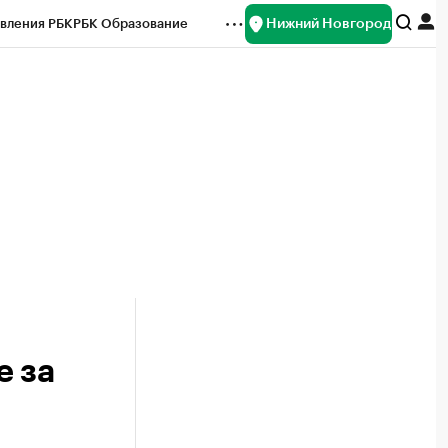
Нижний Новгород
вления РБК
РБК Образование
редитные рейтинги
Франшизы
нсы
Рынок наличной валюты
е за