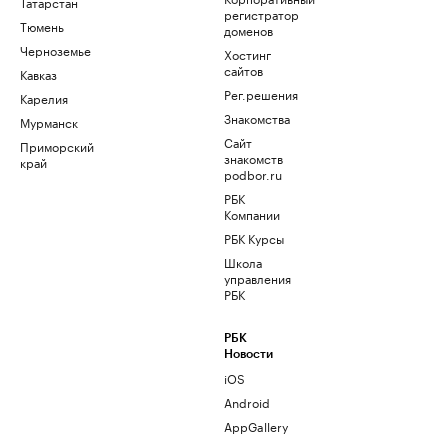
Татарстан
регистратор
Тюмень
доменов
Черноземье
Хостинг
сайтов
Кавказ
Рег.решения
Карелия
Знакомства
Мурманск
Сайт
Приморский
знакомств
край
podbor.ru
РБК
Компании
РБК Курсы
Школа
управления
РБК
РБК
Новости
iOS
Android
AppGallery