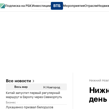
Подписка на РБК
Инвестиции
Мероприятия
Отрасли
Недви
РБК Курсы
РБК Life
Тренды
Визионеры
Национальные проекты
Горо
Газета
Спецпроекты СПб
Конференции СПб
Спецпроекты
Проверк
Нижний Нов
Все новости
Н.Новгород
Весь мир
Нижн
Китай запустит первый регулярный
маршрут в Европу через Севморпуть
день
Бизнес
Лукашенко призвал белорусов