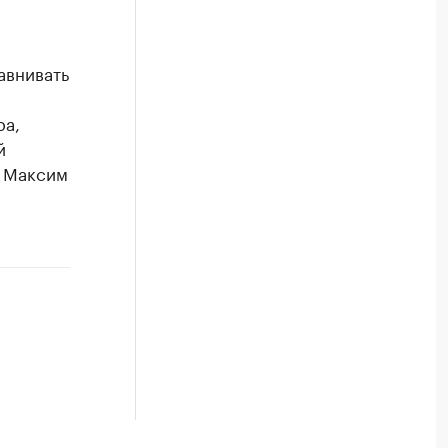
авнивать
ра,
й
л Максим