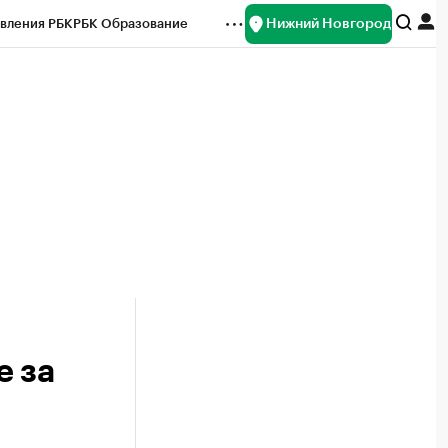
Нижний Новгород
вления РБК
РБК Образование
редитные рейтинги
Франшизы
нсы
Рынок наличной валюты
е за