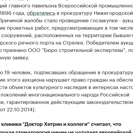
ций главного павильона Всероссийской промышленн
1896 года,
обратились
в прокуратуру Нижегородской
Причиной жалобы стало проведение госзакупки - аук
ие проектных работ, предусматривающих в том числ
 сооружений, расположенных на территории бывшег
ского речного порта на Стрелке. Победителем аукц
о признано ООО "Бюро строительной экспертизы", п
ную заявку.
ю 19 человек, подписавших обращение в прокуратуру
ие этого аукциона нарушает право граждан на обесп
ти объектов культурного наследия в интересах наст
 поколений многонационального народа Российской
и, гарантированное действующим законодательством 
от 22.10.2014).
клиники "Доктор Хитрин и коллеги" считает, что
дская стоматология ничем не уступает европейской