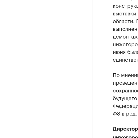
конструк
выставки 
области. 
выполнен
демонтаж
нижегород
июня был
единствен
По мнени
проведен
сохраннос
будущего
Федераци
ФЗ в ред. 
Директор 
нижегоро