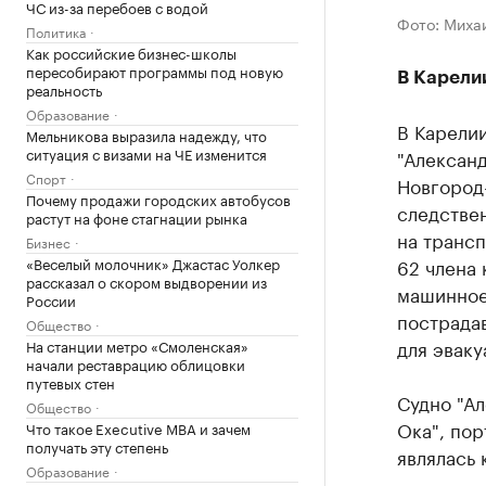
ЧС из-за перебоев с водой
Фото: Миха
Политика
Как российские бизнес-школы
пересобирают программы под новую
В Карели
реальность
Образование
В Карели
Мельникова выразила надежду, что
ситуация с визами на ЧЕ изменится
"Алексан
Спорт
Новгород
Почему продажи городских автобусов
следстве
растут на фоне стагнации рынка
на трансп
Бизнес
62 члена 
«Веселый молочник» Джастас Уолкер
рассказал о скором выдворении из
машинное
России
пострадав
Общество
для эваку
На станции метро «Смоленская»
начали реставрацию облицовки
путевых стен
Судно ​"А
Общество
Ока", пор
Что такое Executive MBA и зачем
получать эту степень
являлась 
Образование