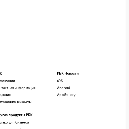
К
РБК Новости
компании
iOS
нтактная информация
Android
дакция
AppGallery
змещение рекламы
угие продукты РБК
лако для бизнеса
рпоративный регистратор