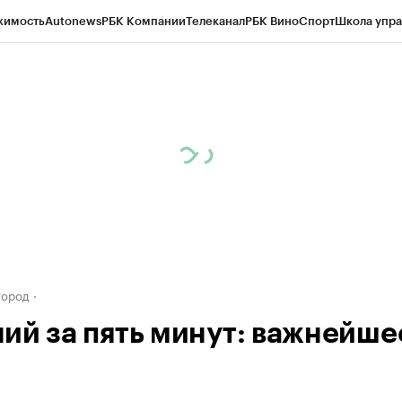
жимость
Autonews
РБК Компании
Телеканал
РБК Вино
Спорт
Школа упра
д
Стиль
Крипто
РБК Бизнес-среда
Дискуссионный клуб
Исследования
К
а контрагентов
Политика
Экономика
Бизнес
Технологии и медиа
Фина
город
ий за пять минут: важнейше