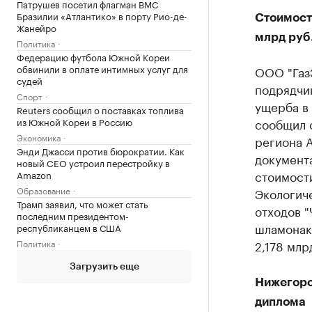
Патрушев посетил флагман ВМС
Бразилии «Атлантико» в порту Рио-де-
Стоимость
Жанейро
млрд руб
Политика
Федерацию футбола Южной Кореи
обвинили в оплате интимных услуг для
ООО "Газ
судей
подрядчи
Спорт
ущерба в
Reuters сообщил о поставках топлива
сообщил с
из Южной Кореи в Россию
Экономика
региона 
Энди Джасси против бюрократии. Как
документ
новый CEO устроил перестройку в
стоимост
Amazon
Образование
Экологич
Трамп заявил, что может стать
отходов "
последним президентом-
шламонако
республиканцем в США
2,178 млр
Политика
Загрузить еще
Нижегоро
диплома