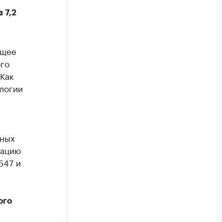
 7,2
ющее
го
 Как
логии
нных
дацию
547 и
ого