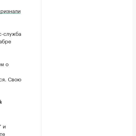
признали
с-служба
абре
м о
ся. Свою
й
 и
те