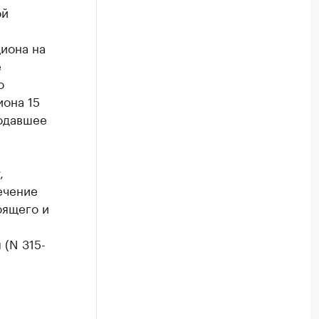
ой
циона на
е
о
иона 15
одавшее
,
ечение
оящего и
(N 315-