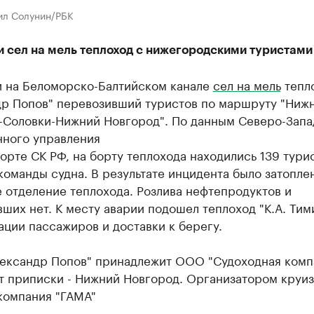
ил Солунин/РБК
и сел на мель теплоход с нижегородскими туристами
и на Беломорско-Балтийском канале
сел на мель
тепло
др Попов" перевозивший туристов по маршруту "Ниж
-Соловки-Нижний Новгород". По данным Северо-Запа
нного управления
орте СК РФ, на борту теплохода находились 139 тури
команды судна. В результате инцидента было затопле
 отделение теплохода. Розлива нефтепродуктов и
ших нет. К месту аварии подошел теплоход "К.А. Тим
ации пассажиров и доставки к берегу.
лександр Попов" ​принадлежит ООО "Судоходная комп
т приписки - Нижний Новгород. Организатором круиз
компания "ГАМА"