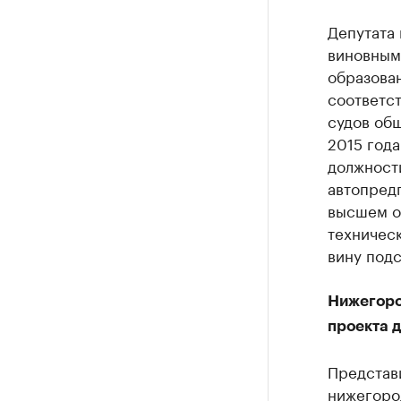
Депутата
виновным
образован
соответст
судов общ
2015 год
должност
автопред
высшем о
техническ
вину подс
Нижегоро
проекта 
Представ
нижегоро