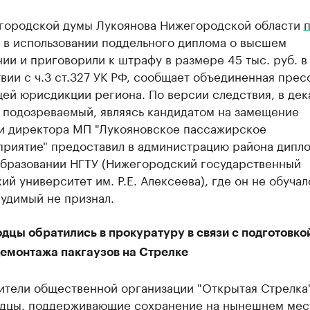
 городской думы Лукоянова Нижегородской области
 в использовании поддельного диплома о высшем
ии и приговорили к штрафу в размере 45 тыс. руб. в
вии с ч.3 ст.327 УК РФ, сообщает объединенная прес
ей юрисдикции региона. По версии следствия, в дек
а подозреваемый, являясь кандидатом на замещение
и директора МП "Лукояновское пассажирское
приятие" предоставил в администрацию района дипло
бразовании НГТУ (Нижегородский государственный
ий университет им. Р.Е. Алексеева), где он не обучал
удимый не признал.
дцы обратились в прокуратуру в связи с подготовко
демонтажа пакгаузов на Стрелке
ители общественной организации "Открытая Стрелка"
дцы, поддерживающие сохранение на нынешнем мес