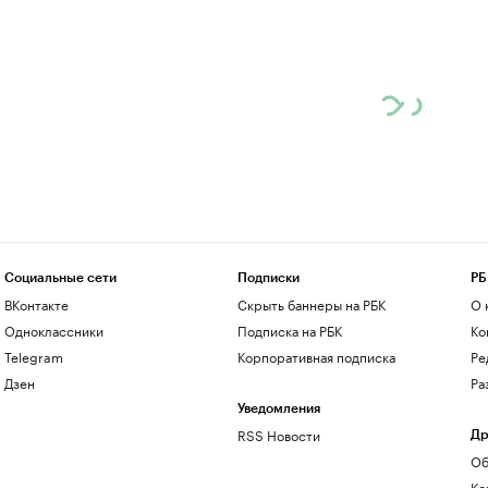
Социальные сети
Подписки
РБ
ВКонтакте
Скрыть баннеры на РБК
О 
Одноклассники
Подписка на РБК
Ко
Telegram
Корпоративная подписка
Ре
Дзен
Ра
Уведомления
RSS Новости
Др
Об
Ко