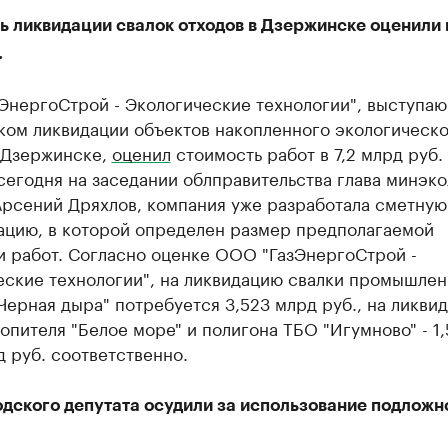
 ликвидации свалок отходов в Дзержинске оценили в
.
ЭнергоСтрой - Экологические технологии", выступа
ком ликвидации объектов накопленного экологическо
 Дзержинске,
оценил
стоимость работ в 7,2 млрд руб.
егодня на заседании облправительства глава минэко
Арсений Дряхлов, компания уже разработала сметную
ацию, в которой определен размер предполагаемой
и работ. Согласно оценке ООО "ГазЭнергоСтрой -
еские технологии", на ликвидацию свалки промышле
Черная дыра" потребуется 3,523 млрд руб., на ликви
пителя "Белое море" и полигона ТБО "Игумново" - 1,
д руб. соответственно.
дского депутата осудили за использование подложн