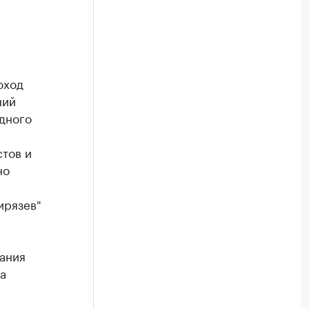
ход ​
ний
дного
стов и
но
ирязев"
ания
а