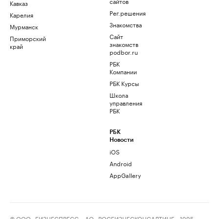
сайтов
Кавказ
Рег.решения
Карелия
Знакомства
Мурманск
Сайт
Приморский
знакомств
край
podbor.ru
РБК
Компании
РБК Курсы
Школа
управления
РБК
РБК
Новости
iOS
Android
AppGallery
© ООО «БИЗНЕСПРЕСС», АО «РОСБИЗНЕСКОНСАЛТИНГ», 1995–