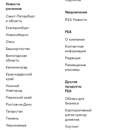
Новости
регионов
Уведомления
Санкт-Петербург
RSS Новости
и область
Екатеринбург
РБК
Новосибирск
О компании
Омск
Контактная
Башкортостан
информация
Вологодская
Редакция
область
Размещение
Калининград
рекламы
Краснодарский
край
Другие
Нижний
продукты
Новгород
РБК
Пермский край
Облако для
бизнеса
Ростов-на-Дону
Корпоративный
Татарстан
регистратор
Тюмень
доменов
Черноземье
Хостинг