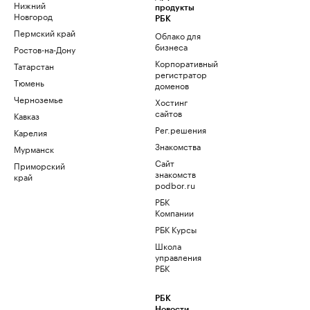
Нижний
продукты
Новгород
РБК
Пермский край
Облако для
бизнеса
Ростов-на-Дону
Корпоративный
Татарстан
регистратор
Тюмень
доменов
Черноземье
Хостинг
сайтов
Кавказ
Рег.решения
Карелия
Знакомства
Мурманск
Сайт
Приморский
знакомств
край
podbor.ru
РБК
Компании
РБК Курсы
Школа
управления
РБК
РБК
Новости