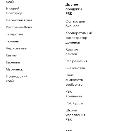
край
Другие
Нижний
продукты
Новгород
РБК
Пермский край
Облако для
бизнеса
Ростов-на-Дону
Корпоративный
Татарстан
регистратор
Тюмень
доменов
Черноземье
Хостинг
сайтов
Кавказ
Рег.решения
Карелия
Знакомства
Мурманск
Сайт
Приморский
знакомств
край
podbor.ru
РБК
Компании
РБК Курсы
Школа
управления
РБК