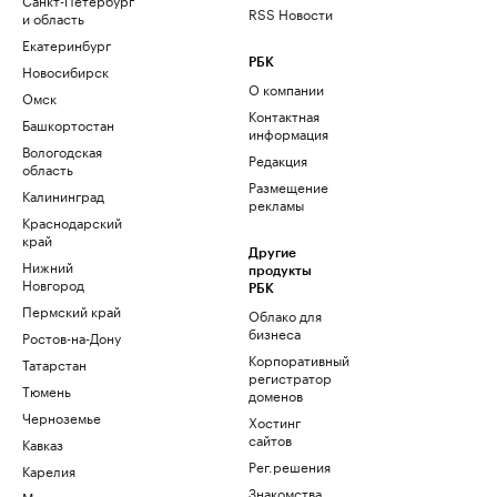
RSS Новости
и область
Екатеринбург
РБК
Новосибирск
О компании
Омск
Контактная
Башкортостан
информация
Вологодская
Редакция
область
Размещение
Калининград
рекламы
Краснодарский
край
Другие
Нижний
продукты
Новгород
РБК
Пермский край
Облако для
бизнеса
Ростов-на-Дону
Корпоративный
Татарстан
регистратор
Тюмень
доменов
Черноземье
Хостинг
сайтов
Кавказ
Рег.решения
Карелия
Знакомства
Мурманск