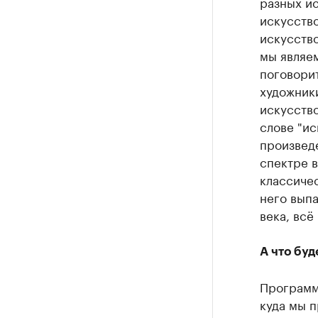
разных ис
искусств
искусств
мы являе
поговорит
художники
искусство
слове "ис
произведе
спектре в
классичес
него выпа
века, всё
А что буд
Программа
куда мы п