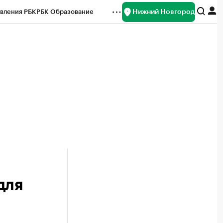
Нижний Новгород
вления РБК
РБК Образование
редитные рейтинги
Франшизы
нсы
Рынок наличной валюты
для