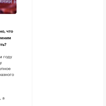
но, что
омним
ть?
м году
у
упное
разного
, а