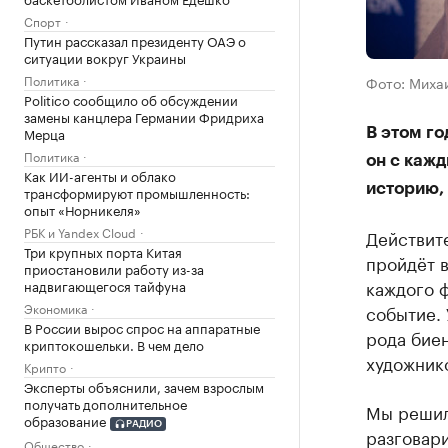
Спорт
Путин рассказал президенту ОАЭ о
ситуации вокруг Украины
Политика
Фото: Миха
Politico сообщило об обсуждении
замены канцлера Германии Фридриха
Мерца
В этом го
Политика
он с каж
Как ИИ-агенты и облако
историю, 
трансформируют промышленность:
опыт «Норникеля»
РБК и Yandex Cloud
Действите
Три крупных порта Китая
пройдёт в
приостановили работу из-за
каждого ф
надвигающегося тайфуна
Экономика
событие. 
В России вырос спрос на аппаратные
рода бие
криптокошельки. В чем дело
художнико
Крипто
Эксперты объяснили, зачем взрослым
получать дополнительное
Мы решили
образование
РАДИО
разговари
Общество