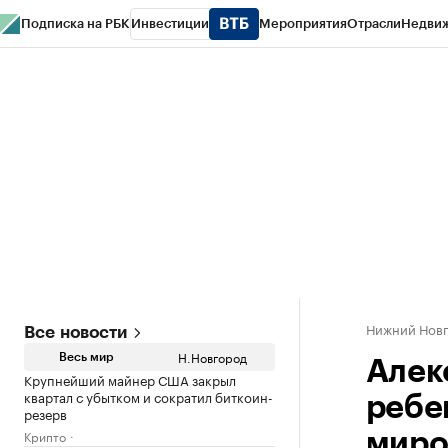
Подписка на РБК
Инвестиции
Мероприятия
Отрасли
Недви
РБК Курсы
РБК Life
Тренды
Визионеры
Национальные проекты
Горо
Газета
Спецпроекты СПб
Конференции СПб
Спецпроекты
Проверк
Нижний Нов
Все новости
Н.Новгород
Весь мир
Алек
Крупнейший майнер США закрыл
квартал с убытком и сократил биткоин-
ребе
резерв
Крипто
миро