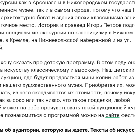
скурсии как в Арсенале и в Нижегородском государс
енном музее, так и в самом городе, потому что наш
архитектурно богат и здания эпохи классицизма зан
точное место. Историк и краевед Игорь Петров подг
три специальные экскурсии по классицизму в Нижнем
: в Кремле, на Нижневолжской набережной и на ул.
й.
хочу сказать про детскую программу. В этом году он
а искусству классическому и высокому. Наш детский
аукцион, где будут продаваться мини-копии работ из
и нашего художественного музея. Приобретая их, мо
нать, из чего складывается их стоимость, почему иск
ак высоко или так низко, что такое подделки, любой
 может на себе прочувствовать такой аукционный ку
е познакомиться с программой можно на
сайте
фести
 об аудитории, которую вы ждете. Тексты об искусс