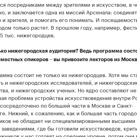
ся посредниками между зрителями и искусством, в ч
о, и заключается одна из миссий Арсенала: соединят
 и зрителя, и помогать его понимать. И посещаемост
дом только растет. В прошлом году, например, фест
5 тыс. нижегородцев.
ько нижегородская аудитория? Ведь программа состо
 местных спикеров – вы привозите лекторов из Моск
амма состоит не только из нижегородцев. Хотя мы с
ть и нижегородских исследователей, и нижегородски
тва, и нижегородских ученых. Но ядро составляют не
шая проблема устройства искусствоведения внутри Р
 сосредоточено по большей части в Москве и Санкт-
е. Нижний, к сожалению, как и большая часть городо
иков не обладает ни специализированными высшими
заведениями, где бы готовили искусствоведов, крит
жников у нас готовят на среднем уровне, потом они 