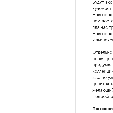
Будут эк
художеств
Новгород 
нем доста
для нас 
Новгороде
Ильинско
Отдельно 
посвящен
придумал 
коллекци
заодно уз
ценится т
желающий
Подробне
Поговорим