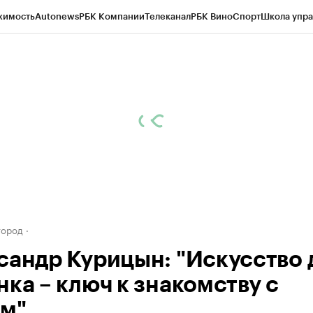
жимость
Autonews
РБК Компании
Телеканал
РБК Вино
Спорт
Школа упра
д
Стиль
Крипто
РБК Бизнес-среда
Дискуссионный клуб
Исследования
К
а контрагентов
Политика
Экономика
Бизнес
Технологии и медиа
Фина
город
сандр Курицын: "Искусство 
нка – ключ к знакомству с
м"