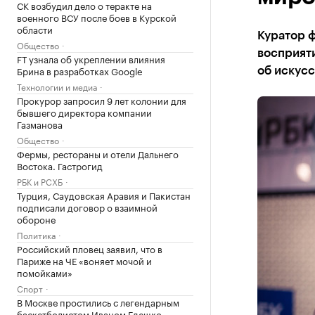
СК возбудил дело о теракте на
военного ВСУ после боев в Курской
области
Куратор ф
Общество
восприят
FT узнала об укреплении влияния
Брина в разработках Google
об искусс
Технологии и медиа
Прокурор запросил 9 лет колонии для
бывшего директора компании
Газманова
Общество
Фермы, рестораны и отели Дальнего
Востока. Гастрогид
РБК и РСХБ
Турция, Саудовская Аравия и Пакистан
подписали договор о взаимной
обороне
Политика
Российский пловец заявил, что в
Париже на ЧЕ «воняет мочой и
помойками»
Спорт
В Москве простились с легендарным
баскетболистом Иваном Едешко