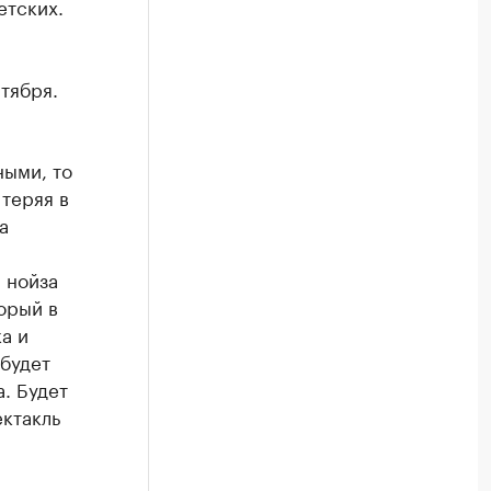
етских.
нтября.
ными, то
теряя в
а
 нойза
орый в
а и
 будет
. Будет
ектакль