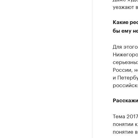
уезжают в
Какие ре
бы ему не
Для этого
Нижегоро
серьезных
России, н
и Петербу
российски
Расскажит
Тема 2017
понятии к
понятие в