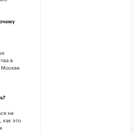
Почему
ых
тва в
в Москве
ь?
ся на
, как это
я