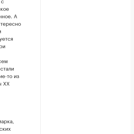
 с
ское
нное. А
нтересно
и
суется
при
сем
 стали
ие-то из
ы XX
марка,
ских