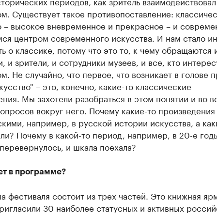
торических периодов, как зритель взаимодействовал
ом. Существует такое противопоставление: классиче
о – высокое вневременное и прекрасное – и совреме
мся центром современного искусства. И нам стало и
ь о классике, потому что это то, к чему обращаются 
, и зрители, и сотрудники музеев, и все, кто интере
м. Не случайно, что первое, что возникает в голове 
кусство" – это, конечно, какие-то классические
ния. Мы захотели разобраться в этом понятии и во в
опросов вокруг него. Почему какие-то произведения
кими, например, в русской истории искусства, а как
ли? Почему в какой-то период, например, в 20-е год
 перевернулось, и шкала поехала?
ет в программе?
 фестиваля состоит из трех частей. Это книжная яр
ригласили 30 наиболее статусных и активных россий