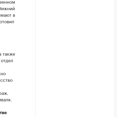
твенном
 Нижний
имают в
отовил
а также
 отдел
жно
усство
раж.
валя.
тве