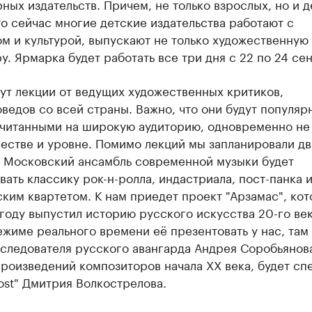
ных издательств. Причем, не только взрослых, но и д
о сейчас многие детские издательства работают с
м и культурой, выпускают не только художественную
у. Ярмарка будет работать все три дня с 22 по 24 се
ут лекции от ведущих художественных критиков,
ведов со всей страны. Важно, что они будут популяр
считанными на широкую аудиторию, одновременно не 
естве и уровне. Помимо лекций мы запланировали дв
. Московский ансамбль современной музыки будет
ать классику рок-н-ролла, индастриала, пост-панка и
ким квартетом. К нам приедет проект "Арзамас", кот
оду выпустил историю русского искусства 20-го век
ежиме реального времени её презентовать у нас, там
следователя русского авангарда Андрея Соробьянова
роизведений композиторов начала XX века, будет сп
ost" Дмитрия Волкострелова.