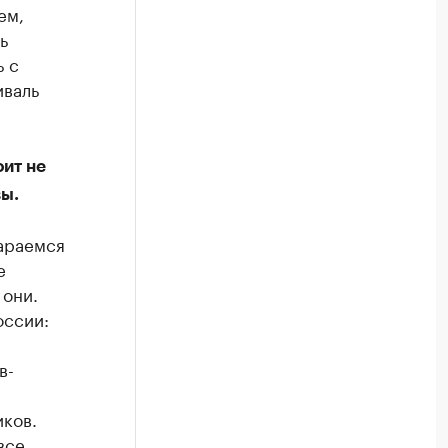
ем,
ь
ь с
иваль
ит не
вы.
тараемся
е
 они.
оссии:
в-
иков.
все