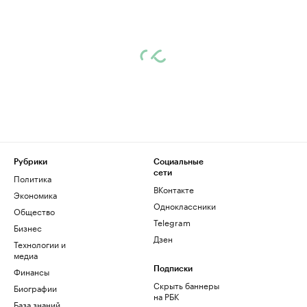
Рубрики
Социальные
сети
Политика
ВКонтакте
Экономика
Одноклассники
Общество
Telegram
Бизнес
Дзен
Технологии и
медиа
Финансы
Подписки
Скрыть баннеры
Биографии
на РБК
База знаний