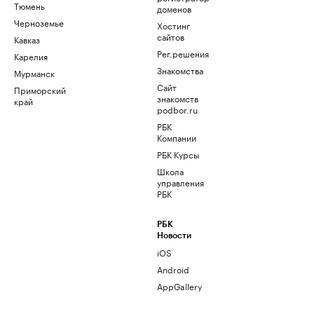
Тюмень
доменов
Черноземье
Хостинг
сайтов
Кавказ
Рег.решения
Карелия
Знакомства
Мурманск
Сайт
Приморский
знакомств
край
podbor.ru
РБК
Компании
РБК Курсы
Школа
управления
РБК
РБК
Новости
iOS
Android
AppGallery