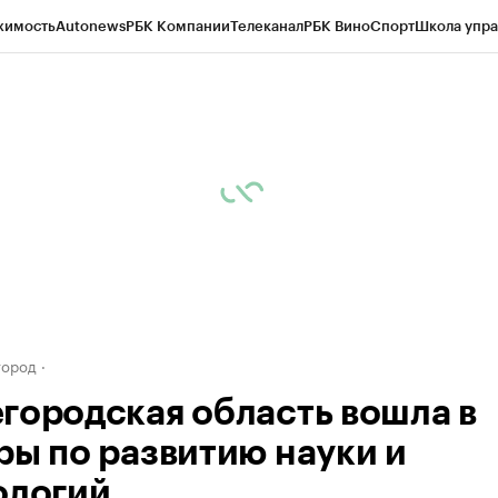
жимость
Autonews
РБК Компании
Телеканал
РБК Вино
Спорт
Школа упра
д
Стиль
Крипто
РБК Бизнес-среда
Дискуссионный клуб
Исследования
К
а контрагентов
Политика
Экономика
Бизнес
Технологии и медиа
Фина
город
городская область вошла в
ры по развитию науки и
ологий