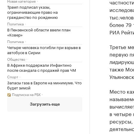
частности
Новая категория
Трамп подписал указы,
исследова
ограничивающие право на
тыс.челов
гражданство по рождению
более 79 
Политика
В Пензенской области ввели план
РИА Рейти
«Ковер»
Политика
Третье ме
Четыре человека погибли при взрыве в
автобусе в Сирии
первую пя
Общество
лидирующи
В Африке поддержали Инфантино
также Мос
после скандала с продажей прав ЧМ
Ульяновск
Спорт
Запасы газа в Европе на минимуме. Что
будет зимой
Место каж
Подписка на РБК
называемо
вычисляе
Загрузить еще
в четыре 
ресурсы,
деятельно