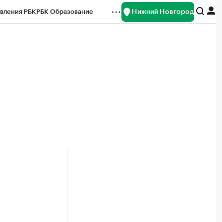
Нижний Новгород
вления РБК
РБК Образование
редитные рейтинги
Франшизы
нсы
Рынок наличной валюты