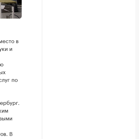
место в
уки и
ую
ых
слуг по
ербург.
ким
овыми
ов. В