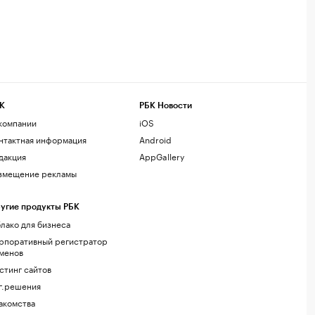
К
РБК Новости
компании
iOS
нтактная информация
Android
дакция
AppGallery
змещение рекламы
угие продукты РБК
лако для бизнеса
рпоративный регистратор
менов
стинг сайтов
г.решения
акомства