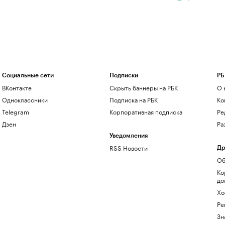
Социальные сети
Подписки
РБ
ВКонтакте
Скрыть баннеры на РБК
О 
Одноклассники
Подписка на РБК
Ко
Telegram
Корпоративная подписка
Ре
Дзен
Ра
Уведомления
RSS Новости
Др
Об
Ко
до
Хо
Ре
Зн