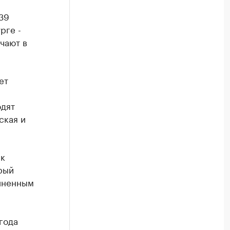
39
рге -
ечают в
ет
одят
ская и
ак
рый
диненным
года