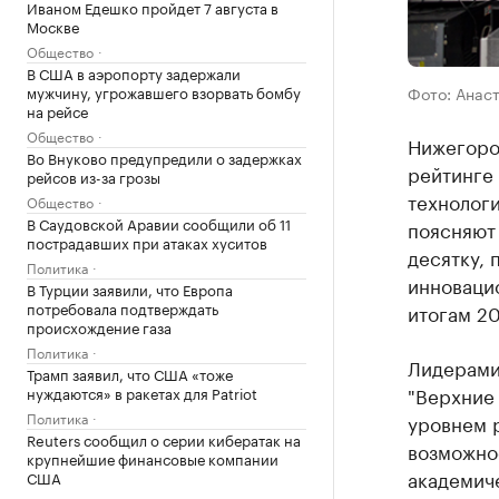
Иваном Едешко пройдет 7 августа в
Москве
Общество
В США в аэропорту задержали
Фото: Анас
мужчину, угрожавшего взорвать бомбу
на рейсе
Общество
Нижегород
Во Внуково предупредили о задержках
рейтинге
рейсов из-за грозы
технолог
Общество
В Саудовской Аравии сообщили об 11
поясняют
пострадавших при атаках хуситов
десятку,
Политика
инноваци
В Турции заявили, что Европа
потребовала подтверждать
итогам 20
происхождение газа
Политика
Лидерами
Трамп заявил, что США «тоже
"Верхние
нуждаются» в ракетах для Patriot
Политика
уровнем 
Reuters сообщил о серии кибератак на
возможно
крупнейшие финансовые компании
академич
США