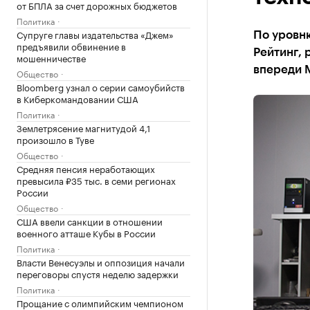
от БПЛА за счет дорожных бюджетов
Политика
Супруге главы издательства «Джем»
По уровн
предъявили обвинение в
Рейтинг, 
мошенничестве
впереди 
Общество
Bloomberg узнал о серии самоубийств
в Киберкомандовании США
Политика
Землетрясение магнитудой 4,1
произошло в Туве
Общество
Средняя пенсия неработающих
превысила ₽35 тыс. в семи регионах
России
Общество
США ввели санкции в отношении
военного атташе Кубы в России
Политика
Власти Венесуэлы и оппозиция начали
переговоры спустя неделю задержки
Политика
Прощание с олимпийским чемпионом