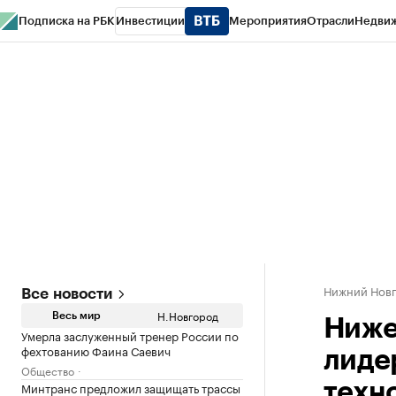
Подписка на РБК
Инвестиции
Мероприятия
Отрасли
Недви
РБК Курсы
РБК Life
Тренды
Визионеры
Национальные проекты
Горо
Газета
Спецпроекты СПб
Конференции СПб
Спецпроекты
Проверк
Нижний Нов
Все новости
Н.Новгород
Весь мир
Ниже
Умерла заслуженный тренер России по
фехтованию Фаина Саевич
лиде
Общество
Минтранс предложил защищать трассы
техн