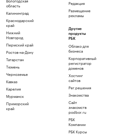
Вологодская
Редакция
область
Размещение
Калининград
рекламы
Краснодарский
край
Другие
Нижний
продукты
Новгород
РБК
Пермский край
Облако для
бизнеса
Ростов-на-Дону
Корпоративный
Татарстан
регистратор
Тюмень
доменов
Черноземье
Хостинг
сайтов
Кавказ
Рег.решения
Карелия
Знакомства
Мурманск
Сайт
Приморский
знакомств
край
podbor.ru
РБК
Компании
РБК Курсы