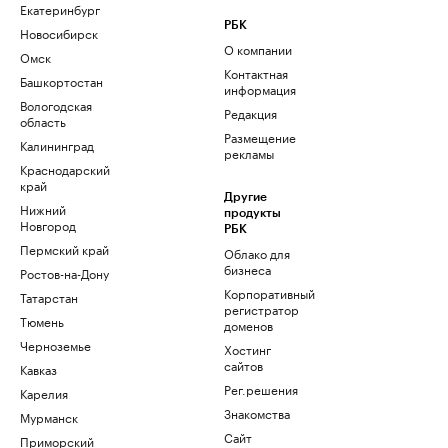
Екатеринбург
РБК
Новосибирск
О компании
Омск
Контактная
Башкортостан
информация
Вологодская
Редакция
область
Размещение
Калининград
рекламы
Краснодарский
край
Другие
Нижний
продукты
Новгород
РБК
Пермский край
Облако для
бизнеса
Ростов-на-Дону
Корпоративный
Татарстан
регистратор
Тюмень
доменов
Черноземье
Хостинг
сайтов
Кавказ
Рег.решения
Карелия
Знакомства
Мурманск
Сайт
Приморский