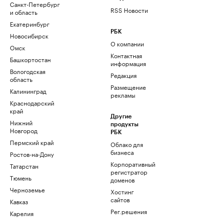
Санкт-Петербург
RSS Новости
и область
Екатеринбург
РБК
Новосибирск
О компании
Омск
Контактная
Башкортостан
информация
Вологодская
Редакция
область
Размещение
Калининград
рекламы
Краснодарский
край
Другие
Нижний
продукты
Новгород
РБК
Пермский край
Облако для
бизнеса
Ростов-на-Дону
Корпоративный
Татарстан
регистратор
Тюмень
доменов
Черноземье
Хостинг
сайтов
Кавказ
Рег.решения
Карелия