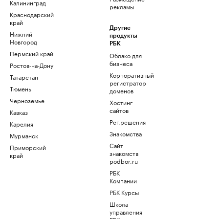
Калининград
рекламы
Краснодарский
край
Другие
Нижний
продукты
Новгород
РБК
Пермский край
Облако для
бизнеса
Ростов-на-Дону
Корпоративный
Татарстан
регистратор
Тюмень
доменов
Черноземье
Хостинг
сайтов
Кавказ
Рег.решения
Карелия
Знакомства
Мурманск
Сайт
Приморский
знакомств
край
podbor.ru
РБК
Компании
РБК Курсы
Школа
управления