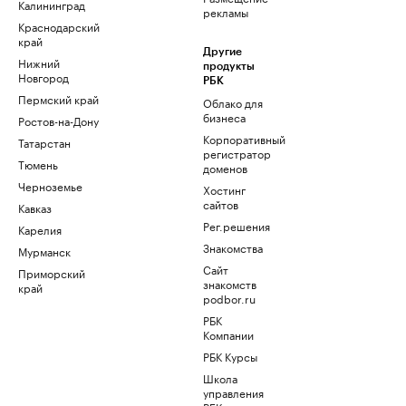
Калининград
рекламы
Краснодарский
край
Другие
Нижний
продукты
Новгород
РБК
Пермский край
Облако для
бизнеса
Ростов-на-Дону
Корпоративный
Татарстан
регистратор
Тюмень
доменов
Черноземье
Хостинг
сайтов
Кавказ
Рег.решения
Карелия
Знакомства
Мурманск
Сайт
Приморский
знакомств
край
podbor.ru
РБК
Компании
РБК Курсы
Школа
управления