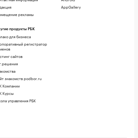
дакция
AppGallery
змещение рекламы
угие продукты РБК
лако для бизнеса
рпоративный регистратор
менов
стинг сайтов
г.решения
акомства
йт знакомств podbor.ru
К Компании
К Курсы
ола управления РБК