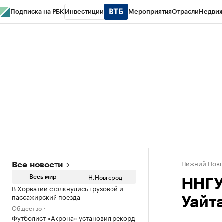
Подписка на РБК
Инвестиции
Мероприятия
Отрасли
Недви
РБК Курсы
РБК Life
Тренды
Визионеры
Национальные проекты
Горо
Газета
Спецпроекты СПб
Конференции СПб
Спецпроекты
Проверк
Нижний Нов
Все новости
Н.Новгород
Весь мир
ННГУ
В Хорватии столкнулись грузовой и
пассажирский поезда
Уайт
Общество
Футболист «Акрона» установил рекорд