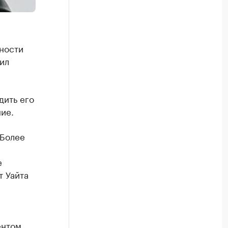
жности
ил
дить его
ие.
 Более
я
е
т Уайта
ентом