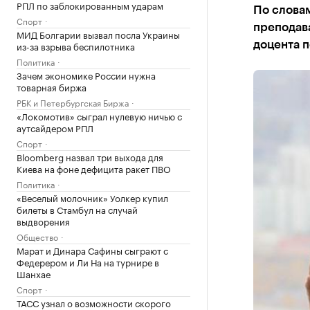
РПЛ по заблокированным ударам
По словам
Спорт
преподав
МИД Болгарии вызвал посла Украины
из-за взрыва беспилотника
доцента п
Политика
Зачем экономике России нужна
товарная биржа
РБК и Петербургская Биржа
«Локомотив» сыграл нулевую ничью с
аутсайдером РПЛ
Спорт
Bloomberg назвал три выхода для
Киева на фоне дефицита ракет ПВО
Политика
«Веселый молочник» Уолкер купил
билеты в Стамбул на случай
выдворения
Общество
Марат и Динара Сафины сыграют с
Федерером и Ли На на турнире в
Шанхае
Спорт
ТАСС узнал о возможности скорого