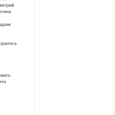
митрий
нтина
ндрик
ворилось
е
овать
ите