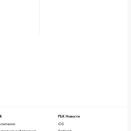
К
РБК Новости
компании
iOS
нтактная информация
Android