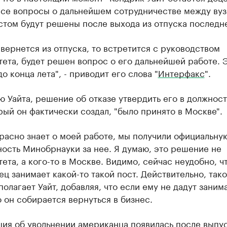
все вопросы о дальнейшем сотрудничестве между вуз
том будут решены после выхода из отпуска последн
 вернется из отпуска, то встретится с руководством
ета, будет решен вопрос о его дальнейшей работе. 
о конца лета", - приводит его слова "
Интерфакс
".
 Уайта, решение об отказе утвердить его в должност
рый он фактически создал, "было принято в Москве".
расно знает о моей работе, мы получили официальну
ость Минобрнауки за нее. Я думаю, это решение не
ета, а кого-то в Москве. Видимо, сейчас неудобно, ч
ц занимает какой-то такой пост. Действительно, так
 полагает Уайт, добавляя, что если ему не дадут заним
о он собирается вернуться в бизнес.
ция
об увольнении американца появилась после выпу