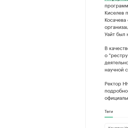
программ
Киселев п
Косачева 
организа
Уайт был 
В качеств
о "рестр
деятельно
научной 
Ректор Н
подробно
официальн
Теги
Кендрик У