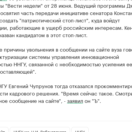
ы "Вести недели" от 28 июня. Ведущий программы Д
освятил часть передачи инициативе сенатора Конста
создать "патриотический стоп-лист", куда войдут
ции, работающие в ущерб российским интересам. Ке
назван кандидатом в этот стоп-лист.
е причины увольнения в сообщении на сайте вуза го
уктуризации системы управления инновационной
стью ННГУ, связанной с необходимостью усиления е
составляющей".
НГУ Евгений Чупрунов тогда отказался прокомментир
сти кадрового решения. "Время сейчас такое. Смотр
ое сообщение на сайте", -
заявил
он "Ъ".
айт
ННГУ им. Н.И. Лобачевского
ННГУ