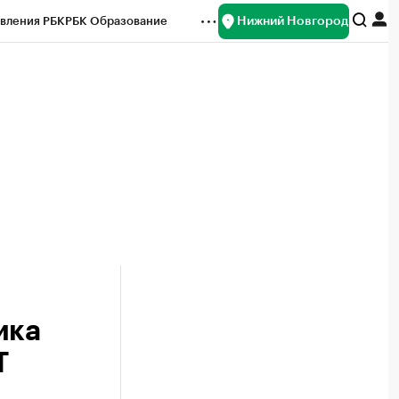
Нижний Новгород
вления РБК
РБК Образование
редитные рейтинги
Франшизы
нсы
Рынок наличной валюты
ика
Т