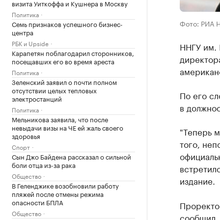
визита Уиткоффа и Кушнера в Москву
Политика
Фото: РИА 
Семь признаков успешного бизнес-
центра
РБК и Upside
ННГУ им. 
Карапетян поблагодарил сторонников,
директор
посещавших его во время ареста
американс
Политика
Зеленский заявил о почти полном
отсутствии целых тепловых
По его сл
электростанций
в должнос
Политика
Мельникова заявила, что после
невыдачи визы на ЧЕ ей жаль своего
"Теперь м
здоровья
того, неп
Спорт
официальн
Сын Джо Байдена рассказал о сильной
боли отца из-за рака
встретилс
Общество
издание.
В Геленджике возобновили работу
пляжей после отмены режима
опасности БПЛА
Проректо
Общество
сообщил, 