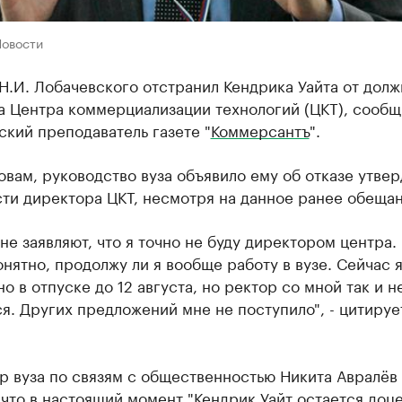
Новости
Н.И. Лобачевского отстранил Кендрика Уайта от дол
а Центра коммерциализации технологий (ЦКТ), сообщ
кий преподаватель газете "
Коммерсантъ
".
овам, руководство вуза объявило ему об отказе утвер
ти директора ЦКТ, несмотря на данное ранее обещан
не заявляют, что я точно не буду директором центра.
онятно, продолжу ли я вообще работу в вузе. Сейчас 
о в отпуске до 12 августа, но ректор со мной так и н
я. Других предложений мне не поступило", - цитируе
р вуза по связям с общественностью Никита Авралёв
что в настоящий момент "Кендрик Уайт остается доц