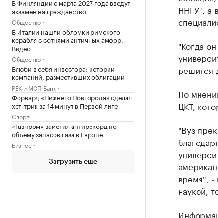
В Финляндии с марта 2027 года введут
ННГУ", а 
экзамен на гражданство
специалис
Общество
В Италии нашли обломки римского
корабля с сотнями античных амфор.
"Когда он
Видео
университ
Общество
решится д
Влюби в себя инвестора: истории
компаний, разместивших облигации
РБК и МСП Банк
По мнению
Форвард «Нижнего Новгорода» сделал
ЦКТ, кото
хет-трик за 14 минут в Первой лиге
Спорт
«Газпром» заметил антирекорд по
"Вуз прек
объему запасов газа в Европе
благодарн
Бизнес
университ
Загрузить еще
американе
время", -
наукой, т
Информа