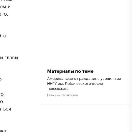
ом и
его.
Это
и главы
Материалы по теме
ю
Американского гражданина уволили из
ННГУ им. Лобачевского после
телесюжета
то
Нижний Новгород
ое
аться
ска