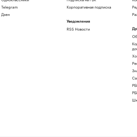
Telegram
Корпоративная подписка
Ре
Дзен
Ра
Уведомления
RSS Новости
Др
Об
Ко
до
Хо
Ре
Зн
Са
РБ
РБ
Шк