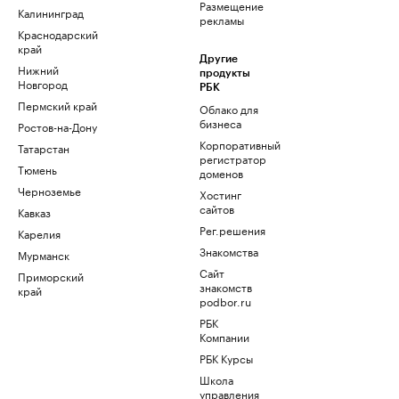
Размещение
Калининград
рекламы
Краснодарский
край
Другие
Нижний
продукты
Новгород
РБК
Пермский край
Облако для
бизнеса
Ростов-на-Дону
Корпоративный
Татарстан
регистратор
Тюмень
доменов
Черноземье
Хостинг
сайтов
Кавказ
Рег.решения
Карелия
Знакомства
Мурманск
Сайт
Приморский
знакомств
край
podbor.ru
РБК
Компании
РБК Курсы
Школа
управления